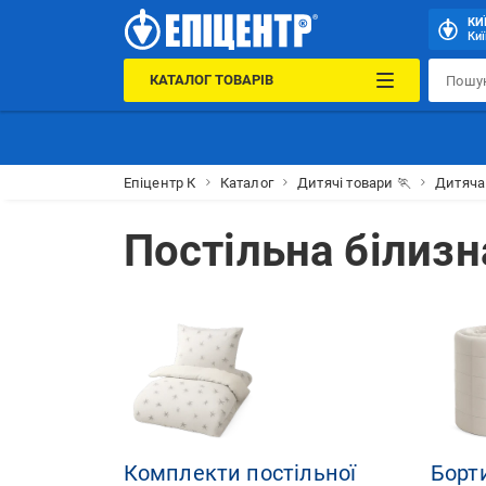
КИ
Киї
КАТАЛОГ ТОВАРІВ
Епіцентр К
Каталог
Дитячі товари 🏃
Дитяча
Постільна білизн
Комплекти постільної
Борт