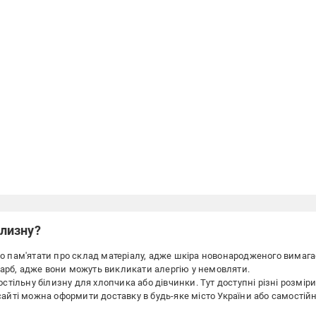
ілизну?
о пам'ятати про склад матеріалу, адже шкіра новонародженого вимага
арб, адже вони можуть викликати алергію у немовляти.
остільну білизну для хлопчика або дівчинки. Тут доступні різні розмір
сайті можна оформити доставку в будь-яке місто України або самостій