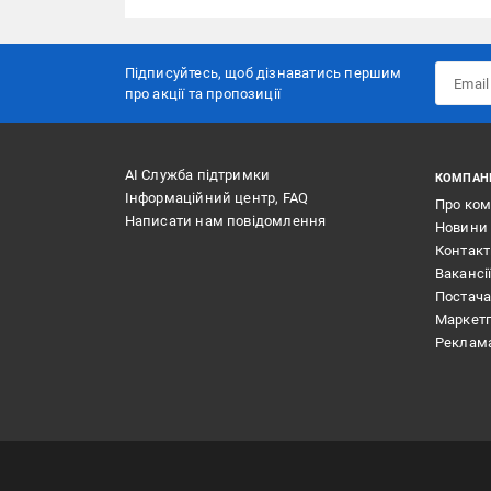
Підписуйтесь, щоб дізнаватись першим
про акції та пропозиції
АІ Служба підтримки
КОМПАН
Інформаційний центр, FAQ
Про ко
Написати нам повідомлення
Новини
Контак
Вакансі
Постач
Маркет
Реклам