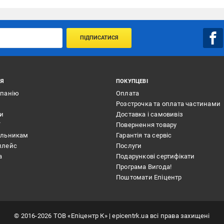
ПІДПИСАТИСЯ
ІЯ
ПОКУПЦЕВІ
мпанію
Оплата
Розстрочка та оплата частинами
ти
Доставка і самовивіз
ї
Повернення товару
альникам
Гарантія та сервіс
плейс
Послуги
а
Подарункові сертифікати
Програма Вигода!
Поштомати Епіцентр
©
2016
-2026
ТОВ «Епіцентр К»
| epicentrk.ua всі права захищені