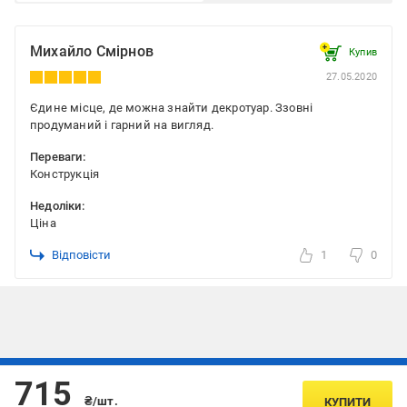
Михайло Смірнов
Купив
27.05.2020
Єдине місце, де можна знайти декротуар. Ззовні
продуманий і гарний на вигляд.
Переваги:
Конструкція
Недоліки:
Ціна
Відповісти
1
0
Підписуйтесь, щоб дізнаватись першим про акції та пропозиції
715
₴/шт.
КУПИТИ