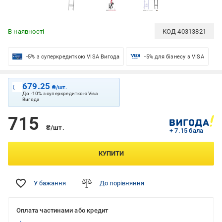
В наявності
КОД
40313821
-5% з суперкредиткою VISA Вигода
-5% для бізнесу з VISA
679.25
₴/шт.
До -10% з суперкредиткою Visa
Вигода
715
₴/шт.
+ 7.15 бала
КУПИТИ
У бажання
До порівняння
Оплата частинами або кредит