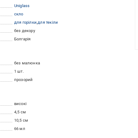
Uniglass
скло
для горілки
для текіли
без декору
Болгарія
без малюнка
1 шт.
прозорий
високі
4,5 см
10,5 см
66 мл