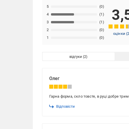
5
(0)
3,
4
(1)
3
(1)
2
(0)
оцінки
(
1
(0)
відгуки
Олег
Гарна форма, скло товсте, в руці добре тр
Відповісти