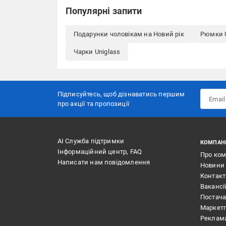
Популярні запити
Подарунки чоловікам на Новий рік
Рюмки U
Чарки Uniglass
Підписуйтесь, щоб дізнаватись першим
про акції та пропозиції
АІ Служба підтримки
КОМПАН
Інформаційний центр, FAQ
Про ко
Написати нам повідомлення
Новини
Контак
Вакансі
Постач
Маркет
Реклам