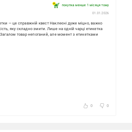
покупка менше 1 місяця томy
01.01.2026
кетки — це справжній квест Наклеєні дуже міцно, важко
сть, яку складно змити. Лише на одній чарці етикетка
. Загалом товар непоганий, але момент з етикетками
0
0