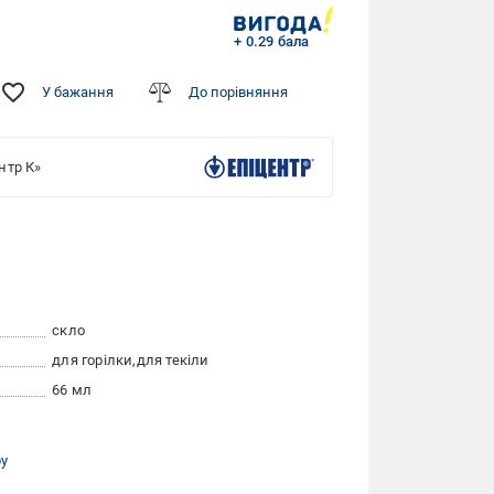
+ 0.29 бала
У бажання
До порівняння
нтр К»
скло
для горілки
для текіли
66 мл
ру