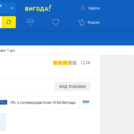
Р
Увійти
Кошик
 мл 1 шт.
2
КОД
51635263
-5% з суперкредиткою VISA Вигода
-5% для бізнесу з VISA