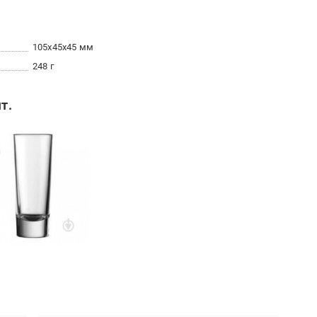
105x45x45 мм
248 г
т.