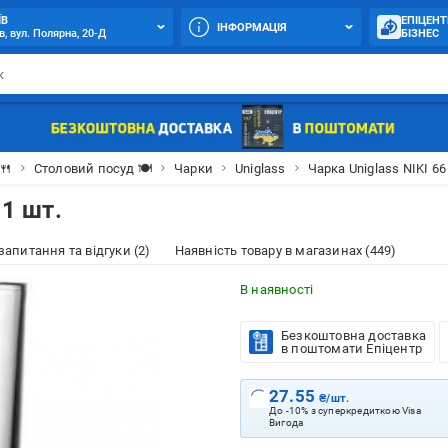
ЇВ
ЕПІЦЕНТ
ІНФОРМАЦІЯ
в, вул. Полярна, 20-Д
БІЗНЕС
🍴
Столовий посуд 🍽
Чарки
Uniglass
Чарка Uniglass NIKI 66
 1 шт.
 запитання та відгуки (2)
Наявність товару в магазинах (449)
В наявності
Безкоштовна доставка
в поштомати Епіцентр
27.55
₴/шт.
До -10% з суперкредиткою Visa
Вигода