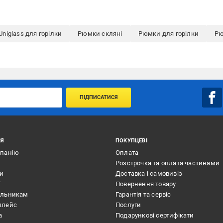
niglass для горілки
Рюмки скляні
Рюмки для горілки
Рю
ПІДПИСАТИСЯ
ІЯ
ПОКУПЦЕВІ
мпанію
Оплата
Розстрочка та оплата частинами
ти
Доставка і самовивіз
ї
Повернення товару
альникам
Гарантія та сервіс
плейс
Послуги
а
Подарункові сертифікати