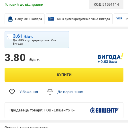
Готовий до відправки
КОД
51591114
Пакунок школяра
-5% з суперкредиткою VISA Вигода
-5
3.61
₴/шт.
До -10% з суперкредиткою Visa
Вигода
3.80
₴/шт.
+ 0.03 бала
КУПИТИ
У бажання
До порівняння
Продавець товару:
ТОВ «Епіцентр К»
Основні характеристики