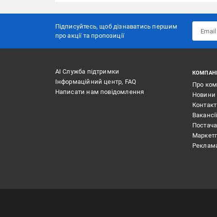
Підписуйтесь, щоб дізнаватись першим
про акції та пропозиції
АІ Служба підтримки
КОМПАН
Інформаційний центр, FAQ
Про ко
Написати нам повідомлення
Новини
Контак
Вакансі
Постач
Маркет
Реклам