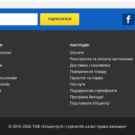
ПІДПИСАТИСЯ
ІЯ
ПОКУПЦЕВІ
мпанію
Оплата
Розстрочка та оплата частинами
ти
Доставка і самовивіз
ї
Повернення товару
альникам
Гарантія та сервіс
плейс
Послуги
а
Подарункові сертифікати
Програма Вигода!
Поштомати Епіцентр
©
2016
-2026
ТОВ «Епіцентр К»
| epicentrk.ua всі права захищені