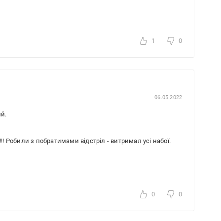
1
0
06.05.2022
ий.
!! Робили з побратимами відстріл - витримал усі набої.
0
0