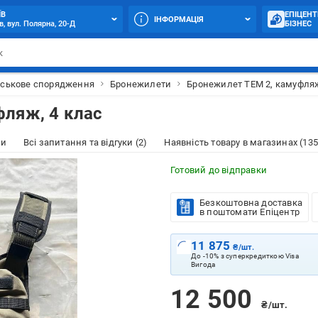
ЇВ
ЕПІЦЕНТ
ІНФОРМАЦІЯ
в, вул. Полярна, 20-Д
БІЗНЕС
йськове спорядження
Бронежилети
Бронежилет ТЕМ 2, камуфляж
ляж, 4 клас
ки
Всі запитання та відгуки (2)
Наявність товару в магазинах (135
Готовий до відправки
Безкоштовна доставка
в поштомати Епіцентр
11 875
₴/шт.
До -10% з суперкредиткою Visa
Вигода
12 500
₴/шт.