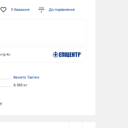
У бажання
До порівняння
нтр К»
Венето Тактик
8,585 кг
ру