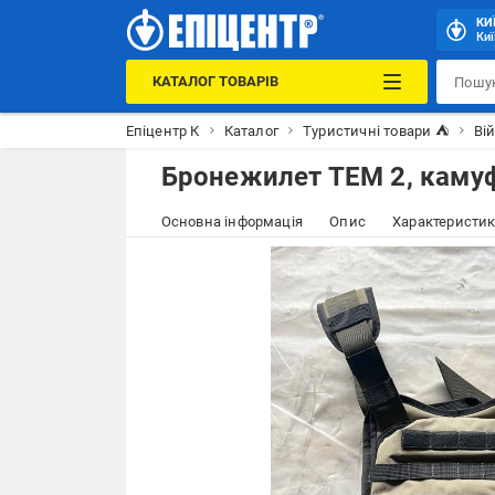
КИ
Киї
КАТАЛОГ ТОВАРІВ
Епіцентр К
Каталог
Туристичні товари ⛺
Ві
Бронежилет ТЕМ 2, камуф
Основна інформація
Опис
Характеристи