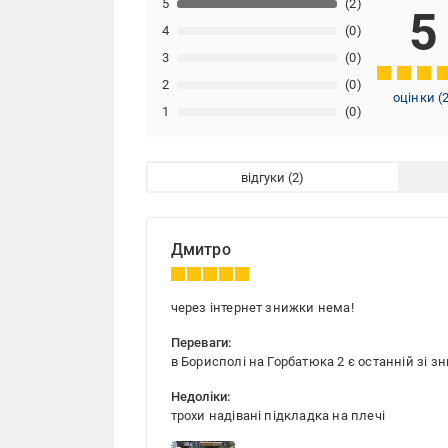
5
(2)
5
4
(0)
3
(0)
2
(0)
оцінки
(
1
(0)
відгуки
Дмитро
через інтернет знижки нема!
Переваги:
в Борисполі на Горбатюка 2 є останній зі 
Недоліки:
трохи надівані підкладка на плечі