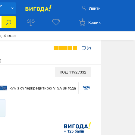
Р
Увійти
Кошик
, 4 клас
2
)
КОД
11927332
-5% з суперкредиткою VISA Вигода
-5% для бізнесу з VISA
+ 125 балів