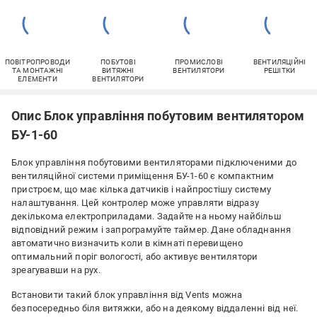
ПОВІТРОПРОВОДИ
ПОБУТОВІ
ПРОМИСЛОВІ
ВЕНТИЛЯЦІЙНІ
ТА МОНТАЖНІ
ВИТЯЖНІ
ВЕНТИЛЯТОРИ
РЕШІТКИ
ЕЛЕМЕНТИ
ВЕНТИЛЯТОРИ
Опис Блок управління побутовим вентилятором
БУ-1-60
Блок управління побутовими вентиляторами підключеними до
вентиляційної системи приміщення БУ-1-60 є компактним
пристроєм, що має кілька датчиків і найпростішу систему
налаштування. Цей контролер може управляти відразу
декількома електроприладами. Задайте на ньому найбільш
відповідний режим і запрограмуйте таймер. Дане обладнання
автоматично визначить коли в кімнаті перевищено
оптимальний поріг вологості, або активує вентилятори
зреагувавши на рух.
Встановити такий блок управління від Vents можна
безпосередньо біля витяжки, або на деякому віддаленні від неї.