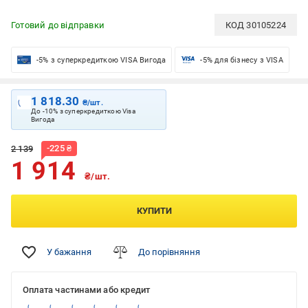
Готовий до відправки
КОД
30105224
-5% з суперкредиткою VISA Вигода
-5% для бізнесу з VISA
1 818.30
₴/шт.
До -10% з суперкредиткою Visa
Вигода
-
225
₴
2 139
1 914
₴/шт.
КУПИТИ
У бажання
До порівняння
Оплата частинами або кредит