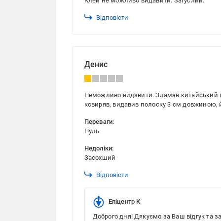
Клей не можливо видавити. Загуслий.
Відповісти
Денис
Неможливо видавити. Зламав китайський пі
ковиряв, видавив полоску 3 см довжиною, 
Переваги:
Нуль
Недоліки:
Засохший
Відповісти
Епіцентр К
Доброго дня! Дякуємо за Ваш відгук та з