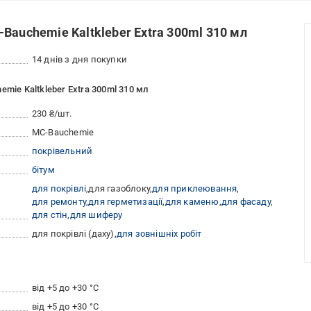
Bauchemie Kaltkleber Extra 300ml 310 мл
14 днів з дня покупки
mie Kaltkleber Extra 300ml 310 мл
230 ₴/шт.
MC-Bauchemie
покрівельний
бітум
для покрівлі
для газоблоку
для приклеювання
для ремонту
для герметизації
для каменю
для фасаду
для стін
для шиферу
для покрівлі (даху)
для зовнішніх робіт
від +5 до +30 °C
від +5 до +30 °С