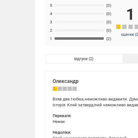
5
(0)
1
4
(0)
3
(0)
2
(0)
оцінки
(
1
(2)
відгуки
Олександр
Взяв два тюбіка,неможливо видавити. Думав
історія. Клей затверділий неможливо вида
Переваги:
Немає
Недоліки: