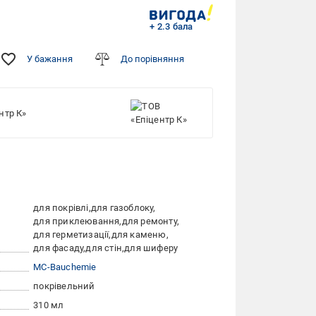
+ 2.3 бала
У бажання
До порівняння
нтр К»
для покрівлі
для газоблоку
для приклеювання
для ремонту
для герметизації
для каменю
для фасаду
для стін
для шиферу
MC-Bauchemie
покрівельний
310 мл