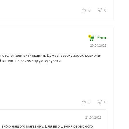
0
0
Купив
20.04.2026
столет для витискання. Думав, зверху засох, ковиряв-
й кинув. Не рекомендую купувати.
0
0
21.04.2026
а вибір нашого магазину. Для вирішення сервісного