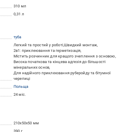
310 мл
0,31 л
туба
Легкий та простий у роботі
Швидкий монтаж
2в1: приклеювання та герметизація
Містить розчинник для кращого зчеплення з основою
Висока початкова та кінцева адгезія до більшості
мінеральних основ
Для надійного приклеювання руберойду та бітумної
черепиці
Польща
24 міс.
210x50x50 мм
390 г