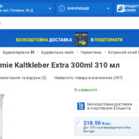
ЇВ
ЕПІЦЕНТ
ІНФОРМАЦІЯ
в, вул. Полярна, 20-Д
БІЗНЕС
Будматеріали 🚧
Будівельна хімія
Герметики
Бітумний клей M
ie Kaltkleber Extra 300ml 310 мл
 запитання та відгуки (2)
Наявність товару в магазинах (397)
В наявності
Безкоштовна доставка
в поштомати Епіцентр
218.50
₴/шт.
До -10% з суперкредиткою Visa
Вигода