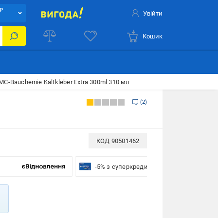
Р
Увійти
Кошик
C-Bauchemie Kaltkleber Extra 300ml 310 мл
2
КОД
90501462
-5% з суперкредиткою VISA Вигода