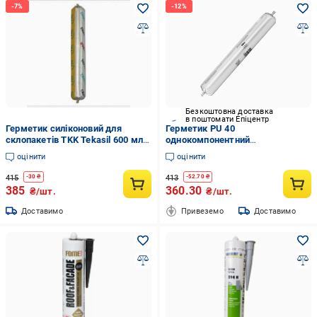
Безкоштовна доставка
в поштомати Епіцентр
Герметик силіконовий для
Герметик PU 40
склопакетів TKK Tekasil 600 мл
однокомпонентний
Молочний
поліуретановий 600 мл Grey
оцінити
оцінити
415
413
-
30
₴
-
52.70
₴
385
360.30
₴/шт.
₴/шт.
Доставимо
Привеземо
Доставимо