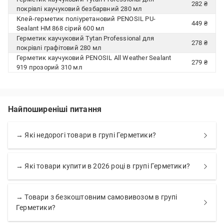
282 ₴
покрівлі каучуковий безбарвний 280 мл
Клей-герметик поліуретановий PENOSIL PU-
449 ₴
Sealant HM 868 сірий 600 мл
Герметик каучуковий Tytan Professional для
278 ₴
покрівлі графітовий 280 мл
Герметик каучуковий PENOSIL All Weather Sealant
279 ₴
919 прозорий 310 мл
Найпоширеніші питання
→ Які недорогі товари в групі Герметики?
→ Які товари купити в 2026 році в групі Герметики?
→ Товари з безкоштовним самовивозом в групі
Герметики?