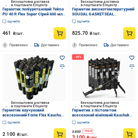
Безкоштовна доставка
Безкоштовна доставка
в поштомати Епіцентр
в поштомати Епіцентр
Герметик поліуретановий Tekno
Герметик високотемпературний
PU 40 R Flex Super Сірий 600 мл
SOUDAL GASKETSEAL
(31407029)
силіконовий t<285 280 мл
оцінити
оцінити
(2501434374)
461
825.70
₴/шт.
₴/шт.
Привеземо
Доставимо
Привеземо
Доставимо
Безкоштовна доставка
Безкоштовна доставка
в поштомати Епіцентр
в поштомати Епіцентр
Герметик каучуковий
Герметик з пістолетом
всесезонний Fome Flex Kauchuk
всесезоний вініловий Kauchuk
вологостійкий 300 мл 12 шт.
ALL Season 300 мл/12 шт.
оцінити
оцінити
Прозорий (01-4-2-010-12) (01-4-
Прозорий (01-4-2-017-12)
2-010-12)
3 800
-
700
₴
2 100
₴/шт.
3 100
₴/ящ.