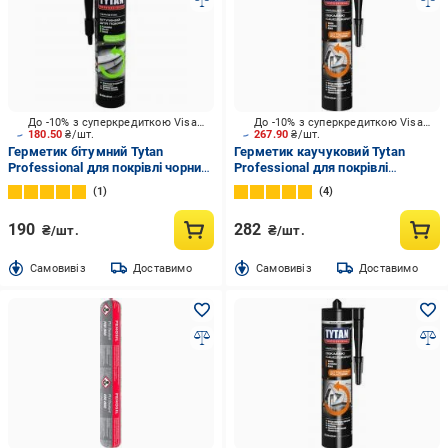
До -10% з суперкредиткою Visa Вигода
До -10% з суперкредиткою Visa Вигода
180.50
₴/шт.
267.90
₴/шт.
Герметик бітумний Tytan
Герметик каучуковий Tytan
Professional для покрівлі чорний
Professional для покрівлі
280 мл
каучуковий безбарвний 280 мл
1
4
190
282
₴/шт.
₴/шт.
Cамовивіз
Доставимо
Cамовивіз
Доставимо