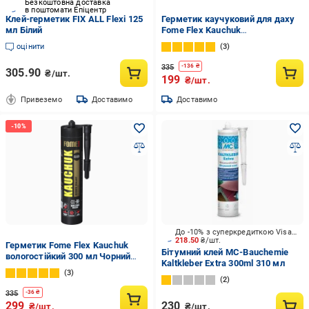
Безкоштовна доставка
в поштомати Епіцентр
Клей-герметик FIX ALL Flexi 125
Герметик каучуковий для даху
мл Білий
Fome Flex Kauchuk
вологостійкий 300 мл
оцінити
3
Коричневий (01-4-2-012)
335
-
136
₴
305.90
₴/шт.
199
₴/шт.
Привеземо
Доставимо
Доставимо
До -10% з суперкредиткою Visa Вигода
218.50
₴/шт.
Герметик Fome Flex Kauchuk
Бітумний клей MC-Bauchemie
вологостійкий 300 мл Чорний
Kaltkleber Extra 300ml 310 мл
(01-4-2-011)
3
2
335
-
36
₴
299
230
₴/шт.
₴/шт.