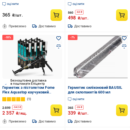
(30635476)
Прозорий
оцінити
оцінити
560
-
62
₴
365
₴/шт.
498
₴/шт.
Привеземо
Доставимо
Доставимо
Безкоштовна доставка
в поштомати Епіцентр
Герметик з пістолетом Fome
Герметик силіконовий BAUSIL
Flex Aquastop каучуковий
для склопакетів 600 мл
посилений волокнами 300 мл/12
1
оцінити
шт. Прозорий (01-4-2-009-12)
2 899
365
-
542
₴
-
26
₴
2 357
339
₴/ящ.
₴/шт.
Привеземо
Доставимо
Доставимо