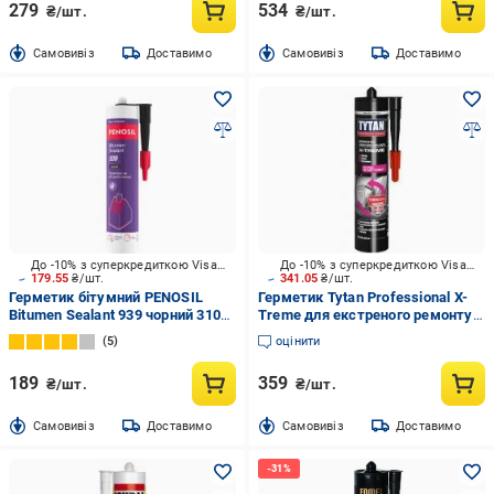
279
534
₴/шт.
₴/шт.
Cамовивіз
Доставимо
Cамовивіз
Доставимо
До -10% з суперкредиткою Visa Вигода
До -10% з суперкредиткою Visa Вигода
179.55
₴/шт.
341.05
₴/шт.
Герметик бітумний PENOSIL
Герметик Tytan Professional X-
Bitumen Sealant 939 чорний 310
Treme для екстреного ремонту
мл
покрівлі безбарвний 280 мл
5
оцінити
189
359
₴/шт.
₴/шт.
Cамовивіз
Доставимо
Cамовивіз
Доставимо