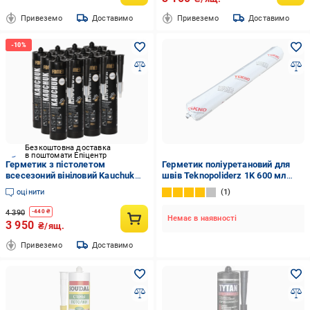
Привеземо
Доставимо
Привеземо
Доставимо
Безкоштовна доставка
в поштомати Епіцентр
Герметик з пістолетом
Герметик поліуретановий для
всесезоний вініловий Kauchuk
швів Teknopoliderz 1K 600 мл
ALL Season 300 мл/12 шт.
Сірий
оцінити
1
Прозорий (01-4-2-017-012)
4 390
-
440
₴
Немає в наявності
3 950
₴/ящ.
Привеземо
Доставимо