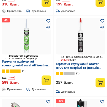
310
199
₴/шт.
₴/шт.
Привеземо
Доставимо
Доставимо
Безкоштовна доставка
До -10% з суперкредиткою Visa Вигода
в поштомати Епіцентр
244.15
₴/шт.
Герметик полімерний
Герметик каучуковий Grover
всепогодний Geocel All Weather
R100 для покрівлі та фасадів
310 мл Прозорий (7100012)
1
прозорий 300 мл
1
659
-
60
₴
599
257
₴/шт.
₴/шт.
Привеземо
Доставимо
Доставимо