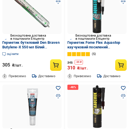
Безкоштовна доставка
Безкоштовна доставка
в поштомати Епіцентр
в поштомати Епіцентр
Герметик бутиловий Den Braven
Герметик Fome Flex Aquastop
Butylene-X 550 мл Білий
каучуковий посилений
(31066453)
волокнами 300 мл Прозорий (01-
оцінити
5
4-2-009)
345
-
35
₴
305
₴/шт.
310
₴/шт.
Привеземо
Доставимо
Привеземо
Доставимо