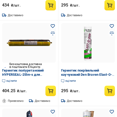
434
295
₴/шт.
₴/шт.
Доставимо
Доставимо
Безкоштовна доставка
в поштомати Епіцентр
Герметик поліуретановий
Герметик покрівельний
HYPERSEAL-25lm-s для
каучуковий Den Braven Elast-O-
ущільнення та запечатування
Rub 300 мл Прозорий (31020567)
оцінити
оцінити
швів 600 мл Білий (1978)
404.25
295
₴/шт.
₴/шт.
Привеземо
Доставимо
Доставимо