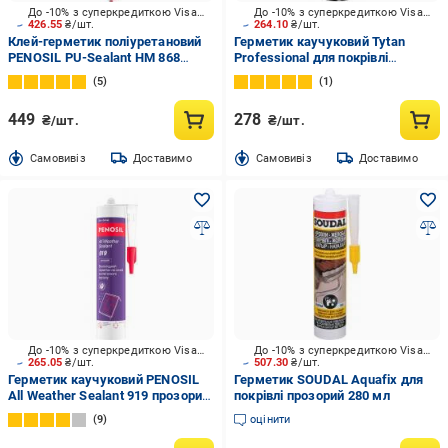
До -10% з суперкредиткою Visa Вигода
До -10% з суперкредиткою Visa Вигода
426.55
₴/шт.
264.10
₴/шт.
Клей-герметик поліуретановий
Герметик каучуковий Tytan
PENOSIL PU-Sealant HM 868
Professional для покрівлі
сірий 600 мл
графітовий 280 мл
5
1
449
278
₴/шт.
₴/шт.
Cамовивіз
Доставимо
Cамовивіз
Доставимо
До -10% з суперкредиткою Visa Вигода
До -10% з суперкредиткою Visa Вигода
265.05
₴/шт.
507.30
₴/шт.
Герметик каучуковий PENOSIL
Герметик SOUDAL Aquafix для
All Weather Sealant 919 прозорий
покрівлі прозорий 280 мл
310 мл
9
оцінити