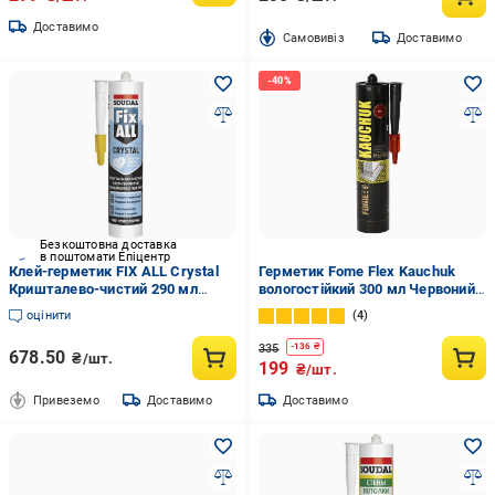
Доставимо
Cамовивіз
Доставимо
Безкоштовна доставка
в поштомати Епіцентр
Клей-герметик FIX ALL Crystal
Герметик Fome Flex Kauchuk
Кришталево-чистий 290 мл
вологостійкий 300 мл Червоний
Прозорий
(01-4-2-013)
оцінити
4
335
-
136
₴
678.50
₴/шт.
199
₴/шт.
Привеземо
Доставимо
Доставимо