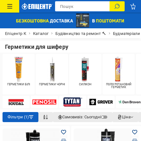
Епіцентр К
Каталог
Будівництво та ремонт 🔨
Будматеріали
Герметики для шиферу
ГЕРМЕТИКИ БІЛІ
ГЕРМЕТИКИ ЧОРНІ
СИЛІКОН
ПОЛІУРЕТАНОВИЙ
ГЕРМЕТИК
Фільтри (1)
Самовивіз:
Сьогодні
Ціна