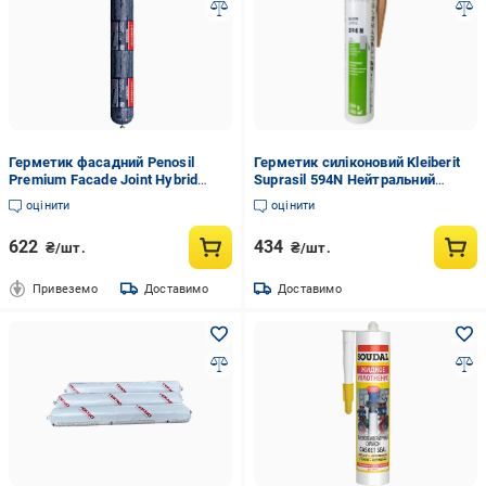
Герметик фасадний Penosil
Герметик силіконовий Kleiberit
Premium Facade Joint Hybrid
Suprasil 594N Нейтральний
25LM 600 мл Чорний (23641)
санітарний 0,319 кг Світло-
оцінити
оцінити
коричневий (2492777153)
622
434
₴/шт.
₴/шт.
Привеземо
Доставимо
Доставимо