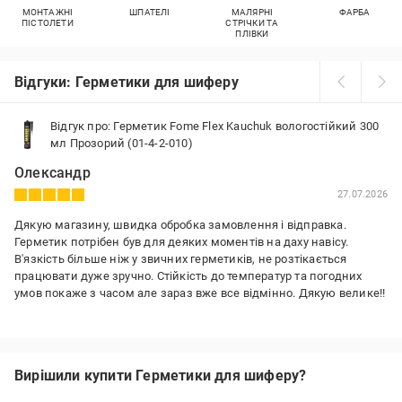
МОНТАЖНІ
ШПАТЕЛІ
МАЛЯРНІ
ФАРБА
ПІСТОЛЕТИ
СТРІЧКИ ТА
ПЛІВКИ
Відгуки: Герметики для шиферу
Відгук про: Герметик Fome Flex Kauchuk вологостійкий 300
мл Прозорий (01-4-2-010)
Олександр
27.07.2026
Дякую магазину, швидка обробка замовлення і відправка.
Герметик потрібен був для деяких моментів на даху навісу.
В'язкість більше ніж у звичних герметиків, не розтікається
працювати дуже зручно. Стійкість до температур та погодних
умов покаже з часом але зараз вже все відмінно. Дякую велике!!
Переваги:
Якість / Ціна
Недоліки:
Вирішили купити Герметики для шиферу?
Поки що не бачу ніяких недоліків