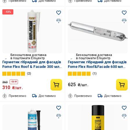
Привеземо
Доставимо
Привеземо
Доставимо
Безкоштовна доставка
Безкоштовна доставка
в поштомати Епіцентр
в поштомати Епіцентр
Герметик гібридний для фасадів
Герметик гібридний для фасадів
Fome Flex Roof & Facade 300 мл
Fome Flex Roof&Facade 600 мл
Білий
Антрацитовий (01-4-2-044)
2
1
360
-
50
₴
625
₴/шт.
310
₴/шт.
Привеземо
Доставимо
Привеземо
Доставимо