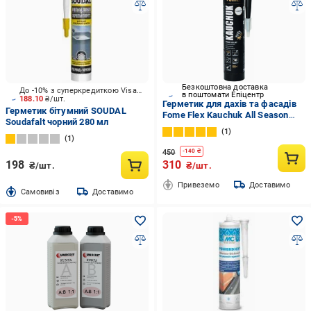
Безкоштовна доставка
До -10% з суперкредиткою Visa Вигода
в поштомати Епіцентр
188.10
₴/шт.
Герметик для дахів та фасадів
Герметик бітумний SOUDAL
Fome Flex Kauchuk All Season
Soudafalt чорний 280 мл
300 мл Прозорий (01-4-2-017)
1
1
450
-
140
₴
198
310
₴/шт.
₴/шт.
Привеземо
Доставимо
Cамовивіз
Доставимо