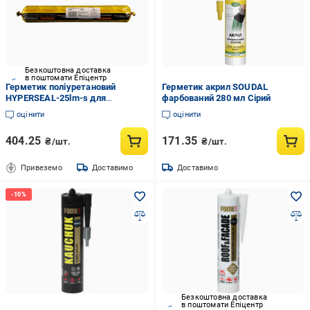
Безкоштовна доставка
в поштомати Епіцентр
Герметик поліуретановий
Герметик акрил SOUDAL
HYPERSEAL-25lm-s для
фарбований 280 мл Сірий
ущільнення та запечатування
оцінити
оцінити
швів 600 мл Сірий (00-00000480)
404.25
171.35
₴/шт.
₴/шт.
Привеземо
Доставимо
Доставимо
Безкоштовна доставка
в поштомати Епіцентр