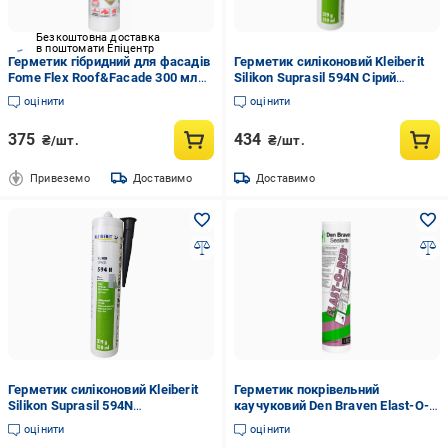
Безкоштовна доставка
в поштомати Епіцентр
Герметик гібридний для фасадів
Герметик силіконовий Kleiberit
Fome Flex Roof&Facade 300 мл
Silikon Suprasil 594N Сірий
Чорний (01-4-2-040)
(2492777315)
оцінити
оцінити
375
434
₴/шт.
₴/шт.
Привеземо
Доставимо
Доставимо
Герметик силіконовий Kleiberit
Герметик покрівельний
Silikon Suprasil 594N
каучуковий Den Braven Elast-O-
нейтральний санітарний 320 г
Rub 300 мл Чорний (12014466)
оцінити
оцінити
Чорний (2492777316)