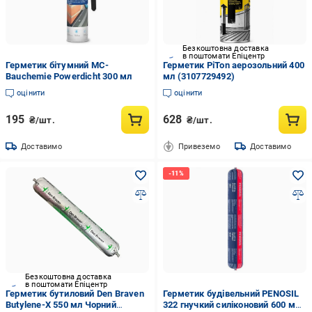
Безкоштовна доставка
в поштомати Епіцентр
Герметик бітумний MC-
Герметик PiTon аерозольний 400
Bauchemie Powerdicht 300 мл
мл (3107729492)
оцінити
оцінити
195
628
₴/шт.
₴/шт.
Доставимо
Привеземо
Доставимо
Безкоштовна доставка
в поштомати Епіцентр
Герметик бутиловий Den Braven
Герметик будівельний PENOSIL
Butylene-X 550 мл Чорний
322 гнучкий силіконовий 600 мл