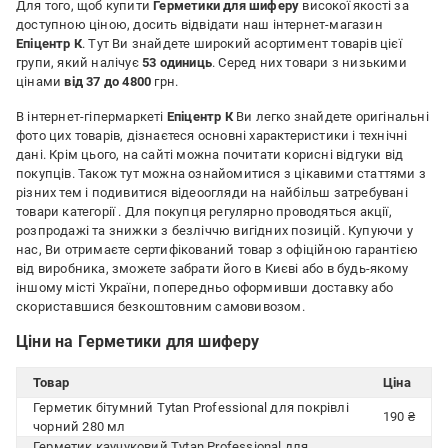
Для того, щоб купити
Герметики для шиферу
високої якості за
доступною ціною, досить відвідати наш інтернет-магазин
Епіцентр К
. Тут Ви знайдете широкий асортимент товарів цієї
групи, який налічує
53 одиниць
. Серед них товари з низькими
цінами
від 37 до 4800
грн.
В інтернет-гіпермаркеті
Епіцентр К
Ви легко знайдете оригінальні
фото цих товарів, дізнаєтеся основні характеристики і технічні
дані. Крім цього, на сайті можна почитати корисні відгуки від
покупців. Також тут можна ознайомитися з цікавими статтями з
різних тем і подивитися відеоогляди на найбільш затребувані
товари категорії
. Для покупця регулярно проводяться акції,
розпродажі та знижки з безліччю вигідних позицій. Купуючи у
нас, Ви отримаєте сертифікований товар з офіційною гарантією
від виробника, зможете забрати його в Києві або в будь-якому
іншому місті України, попередньо оформивши доставку або
скориставшися безкоштовним самовивозом.
Ціни на Герметики для шиферу
Товар
Ціна
Герметик бітумний Tytan Professional для покрівлі
190 ₴
чорний 280 мл
Герметик каучуковий Tytan Professional для