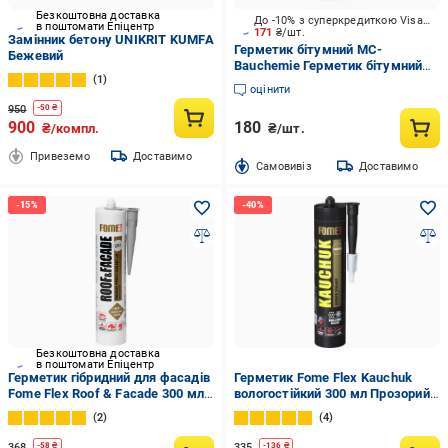
Безкоштовна доставка
До -10% з суперкредиткою Visa Вигода
в поштомати Епіцентр
171
₴/шт.
Замінник бетону UNIKRIT KUMFA
Герметик бітумний MC-
Бежевий
Bauchemie Герметик бітумний
1
POWERDICHT чорний 300 мл
оцінити
950
-
50
₴
900
180
₴/компл.
₴/шт.
Привеземо
Доставимо
Cамовивіз
Доставимо
Безкоштовна доставка
в поштомати Епіцентр
Герметик гібридний для фасадів
Герметик Fome Flex Kauchuk
Fome Flex Roof & Facade 300 мл
вологостійкий 300 мл Прозорий
Сірий
(01-4-2-010)
2
4
368
335
-
58
₴
-
136
₴