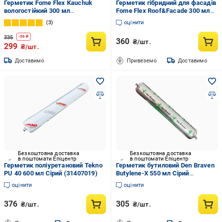
Герметик Fome Flex Kauchuk
Герметик гібридний для фасадів
вологостійкий 300 мл
Fome Flex Roof&Facade 300 мл
Антрацитовий (01-4-2-015)
Антрацитовий (01-4-2-041)
3
оцінити
335
-
36
₴
360
₴/шт.
299
₴/шт.
Доставимо
Привеземо
Доставимо
Безкоштовна доставка
Безкоштовна доставка
в поштомати Епіцентр
в поштомати Епіцентр
Герметик поліуретановий Tekno
Герметик бутиловий Den Braven
PU 40 600 мл Сірий (31407019)
Butylene-X 550 мл Сірий
(31066448)
оцінити
оцінити
376
305
₴/шт.
₴/шт.