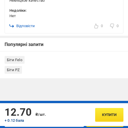
Немецкое качество
Недоліки:
Нет
Відповісти
0
0
Популярні запити
Біти Felo
Біти PZ
Підписуйтесь, щоб дізнаватись першим про акції та пропозиції
12.70
₴/шт.
КУПИТИ
+ 0.12 бала
ПІДПИСАТИСЯ