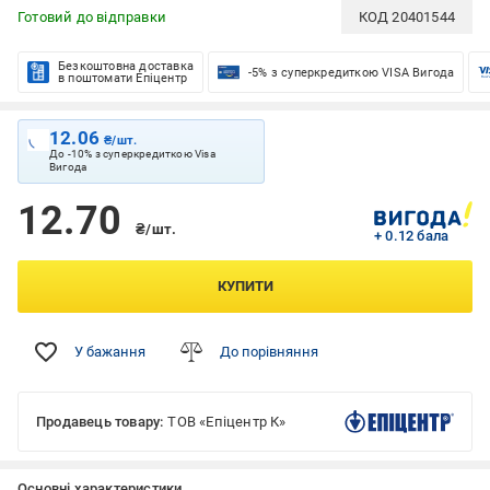
Готовий до відправки
КОД
20401544
Безкоштовна доставка
-5% з суперкредиткою VISA Вигода
в поштомати Епіцентр
12.06
₴/шт.
До -10% з суперкредиткою Visa
Вигода
12.70
₴/шт.
+ 0.12 бала
КУПИТИ
У бажання
До порівняння
Продавець товару:
ТОВ «Епіцентр К»
Основні характеристики