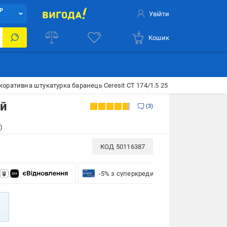
Р
Увійти
Кошик
коративна штукатурка баранець Ceresit CT 174/1.5 25 кг білий
ий
3
)
КОД
50116387
-5% з суперкредиткою VISA Вигода