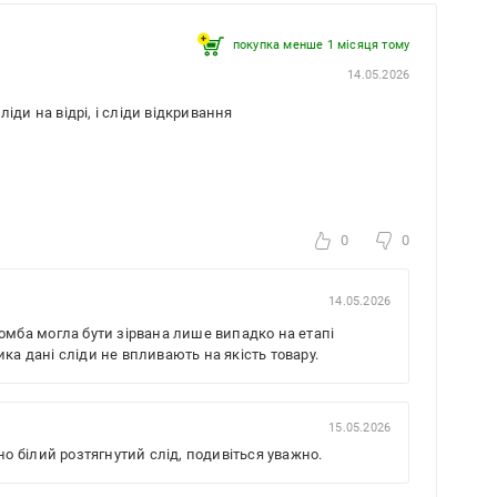
покупка менше 1 місяця томy
14.05.2026
іди на відрі, і сліди відкривання
0
0
14.05.2026
омба могла бути зірвана лише випадко на етапі
а дані сліди не впливають на якість товару.
15.05.2026
но білий розтягнутий слід, подивіться уважно.