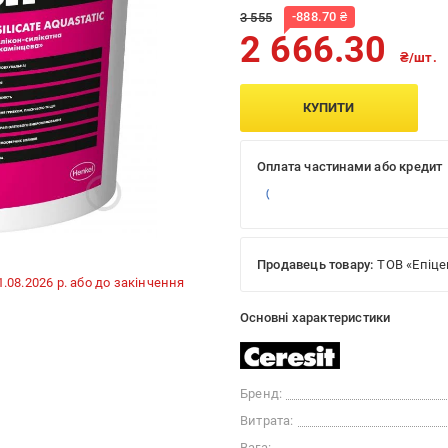
-
888.70
₴
3 555
2 666.30
₴/шт.
КУПИТИ
Оплата частинами або кредит
Продавець товару:
ТОВ «Епіце
31.08.2026 р. або до закінчення
Основні характеристики
Бренд:
Витрата:
Вага: