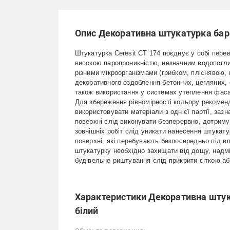
Опис Декоративна штукатурка баран
Штукатурка Ceresit CT 174 поєднує у собі перев
високою паропроникністю, незначним водопогли
різними мікроорганізмами (грибком, пліснявою
декоративного оздоблення бетонних, цегляних, о
також використання у системах утеплення фаса
Для збереження рівномірності кольору рекоменд
використовувати матеріали з однієї партії, зазн
поверхні слід виконувати безперервно, дотрим
зовнішніх робіт слід уникати нанесення штукат
поверхні, які перебувають безпосередньо під в
штукатурку необхідно захищати від дощу, надм
будівельне риштування слід прикрити сіткою а
Характеристики Декоративна штука
білий