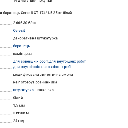
14 днів з дня покупки
баранець Ceresit CT 174/1.5 25 кг білий
2 666.30 ₴/шт.
Ceresit
декоративна штукатурка
баранець
камінцева
для зовнішніх робіт
для внутрішніх робіт
для внутрішніх та зовнішніх робіт
модифікована синтетична смола
не потребує розчинника
штукатурка
шпаклівка
білий
1,5 мм
3 кг/кв.м
24 год