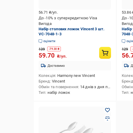
56.71
₴/уп.
53.86
До -10% з суперкредиткою Visa
До -1
Вигода
Вигод
Набір столових ложок Vincent 3 шт.
Набір
VC-7048-1-3
7048-
оцінити
оці
139
129
-
79.30
₴
-
59.70
56.
₴/уп.
Доставимо
Д
Колекція
Harmony new Vincent
Колек
Бренд
Vincent
Брен
Обмін та повернення
14 днів з дня покупки
Обмін
Тип
набір ложок
Тип
н