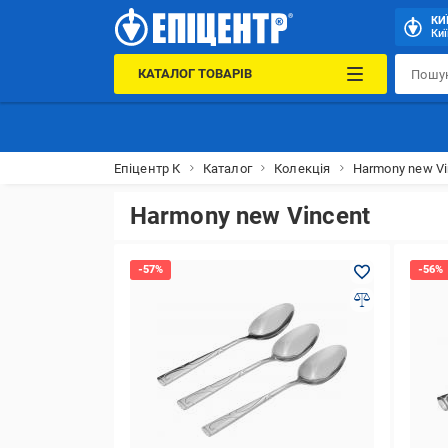
КИ
Киї
КАТАЛОГ ТОВАРІВ
Епіцентр К
Каталог
Колекція
Harmony new Vi
Harmony new Vincent