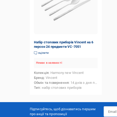
Набір столових приборів Vincent на 6
персон 24 предмети VC-7051
оцінити
Немає в наявності
Колекція
Harmony new Vincent
Бренд
Vincent
Обмін та повернення
14 днів з дня покупки
Тип
набір столових приборів
Підписуйтесь, щоб дізнаватись першим
про акції та пропозиції