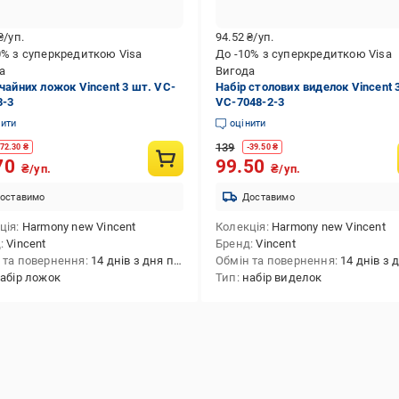
₴/уп.
94.52
₴/уп.
0% з суперкредиткою Visa
До -10% з суперкредиткою Visa
а
Вигода
 чайних ложок Vincent 3 шт. VC-
Набір столових виделок Vincent 
3-3
VC-7048-2-3
нити
оцінити
139
72.30
₴
-
39.50
₴
70
99.50
₴/уп.
₴/уп.
оставимо
Доставимо
ція
Harmony new Vincent
Колекція
Harmony new Vincent
д
Vincent
Бренд
Vincent
 та повернення
14 днів з дня покупки
Обмін та повернення
14 днів з дня 
абір ложок
Тип
набір виделок