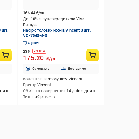
166.44
₴/уп.
До -10% з суперкредиткою Visa
Вигода
3 шт.
Набір столових ножів Vincent 3 шт.
VC-7048-4-3
оцінити
235
-
59.80
₴
175.20
₴/уп.
Cамовивіз
Доставимо
Колекція
Harmony new Vincent
Бренд
Vincent
покупки
Обмін та повернення
14 днів з дня покупки
Тип
набір ножів