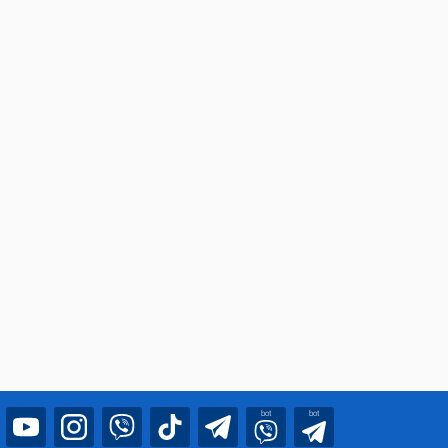
bot
bot