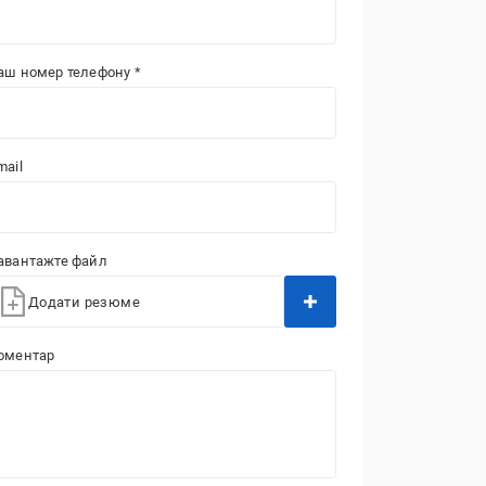
аш номер телефону *
mail
авантажте файл
Додати резюме
оментар