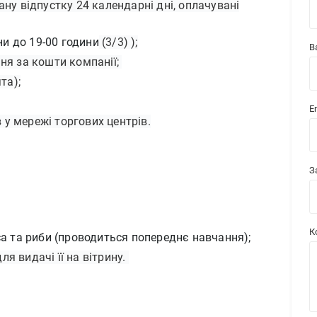
ну відпустку 24 календарні дні, оплачувані
ни до 19-00 години
(3/3) );
В
ня за кошти компанії;
та);
E
в у мережі торгових центрів.
З
К
а та риби (проводиться попереднє навчання);
 видачі її на вітрину.