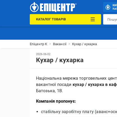
КИ
Киї
КАТАЛОГ ТОВАРІВ
Епіцентр К
Вакансії
Кухар / кухарка
2026-06-02
Кухар / кухарка
Національна мережа торговельних цент
вакантної посади
кухар / кухарка в каф
Батозька, 1В.
Компанія пропонує:
стабільну заробітну плату (аванс+ос