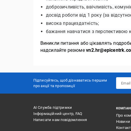
доброзичливість, ввічливість, комуні
досвід роботи від 1 року (за відсутно
висока працездатність;
бажання навчатися з перспективою к
Виникли питання або цікавлять подроб
надсилайте резюме
vn2.hr@epicentrk.c
Підписуйтесь, щоб дізнаватись першим
про акції та пропозиції
АІ Служба підтримки
КОМПАН
Інформаційний центр, FAQ
Про ко
Написати нам повідомлення
Новини
Контак