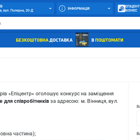
ЇВ
ЕПІЦЕНТ
ІНФОРМАЦІЯ
в, вул. Полярна, 20-Д
БІЗНЕС
рів «Епіцентр» оголошує конкурс на заміщення
е для співробітників
за адресою: м. Вінниця, вул.
В
новна частина);
В