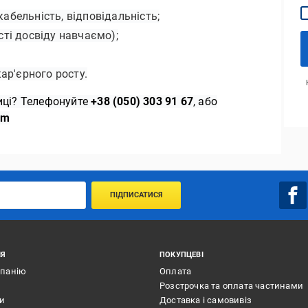
кабельність, відповідальність;
сті досвіду навчаємо);
ар'єрного росту.
иці? Телефонуйте
+38 (050) 303 91 67
, або
om
ПІДПИСАТИСЯ
ІЯ
ПОКУПЦЕВІ
мпанію
Оплата
Розстрочка та оплата частинами
ти
Доставка і самовивіз