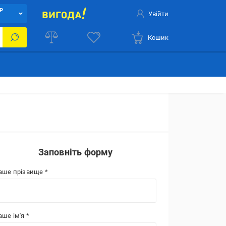
Р
Увійти
Кошик
Заповніть форму
аше прізвище *
аше ім'я *