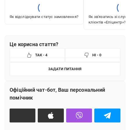
Як відслідкувати статус замовлення?
Як зв'язатись зі служ
клієнтів «‎Епіцентр»?
Це корисна стаття?
ТАК - 4
НІ - 0
ЗАДАТИ ПИТАННЯ
Що вам не сподобалось?
Офіційний чат-бот, Ваш персональний
Інформація не зрозуміла
помічник
Інформація застаріла або не відповідає дійсності
Інформація не допомагає вирішити питання
Інша причина (текст)