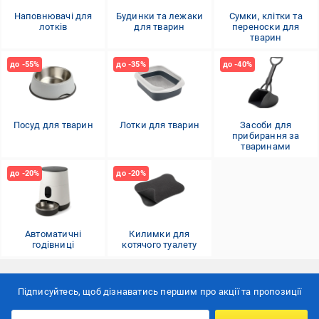
Наповнювачі для
Будинки та лежаки
Сумки, клітки та
лотків
для тварин
переноски для
тварин
Посуд для тварин
Лотки для тварин
Засоби для
прибирання за
тваринами
Автоматичні
Килимки для
годівниці
котячого туалету
Підписуйтесь, щоб дізнаватись першим про акції та пропозиції