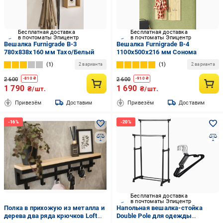
Бесплатная доставка
Бесплатная доставка
в почтоматы Эпицентр
в почтоматы Эпицентр
Вешалка Furnigrade В-3
Вешалка Furnigrade В-4
780х838х160 мм Тахо/Белый
1100х500х216 мм Сонома
1
1
2 варианта
2 варианта
2 600
2 600
-
810
₴
-
910
₴
1 790
1 690
₴/шт.
₴/шт.
Привезём
Доставим
Привезём
Доставим
Бесплатная доставка
в почтоматы Эпицентр
Полка в прихожую из металла и
Напольная вешалка-стойка
дерева два ряда крючков Loft
Double Pole для одежды