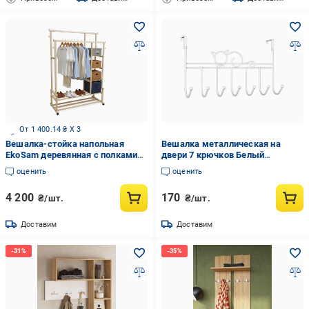
От 1 400.14 ₴ X 3
Вешалка-стойка напольная
Вешалка металлическая на
EkoSam деревянная с полками
двери 7 крючков Белый
на роликах 155х110х51 см
(30821228)
оценить
оценить
Светлое дерево
4 200
170
₴/шт.
₴/шт.
Доставим
Доставим