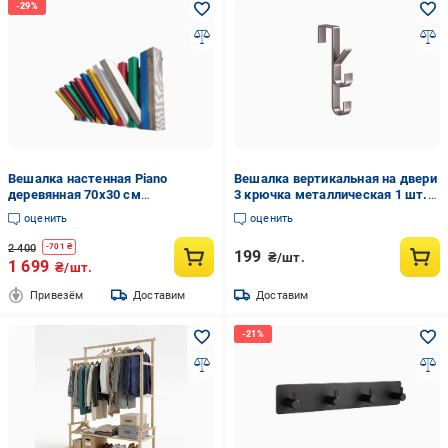
Вешалка настенная Piano
Вешалка вертикальная на двери
деревянная 70x30 см
3 крючка металлическая 1 шт.
Разноцветный
Серебристый (3000004224)
оценить
оценить
2 400
-
701
₴
199
₴/шт.
1 699
₴/шт.
Привезём
Доставим
Доставим