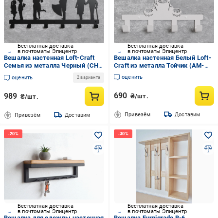
Бесплатная доставка
Бесплатная доставка
в почтоматы Эпицентр
в почтоматы Эпицентр
Вешалка настенная Loft-Craft
Вешалка настенная Белый Loft-
Семья из металла Черный (CH-
Craft из металла Тойчик (AM-
010-bk)
004-wh)
оценить
оценить
2 варианта
690
989
₴/шт.
₴/шт.
Привезём
Доставим
Привезём
Доставим
Бесплатная доставка
Бесплатная доставка
в почтоматы Эпицентр
в почтоматы Эпицентр
Вешалка для одежды настенная
Вешалка Furnigrade В-6