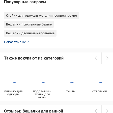
Популярные запросы
Стойки для одежды металлическиеические
Вешалки пристенные белые
Вешалки двойные напольные
Вешалки напольные деревянные
Вешалки напольные для кабинета, офиса
Стойка для одежды на колесиках
Вешалки на колесиках напольные
Вешалки металлическиеические для прихожей
Вешалки черные напольные
Вешалки венге напольные
Показать ещё 7
Также покупают из категорий
ПЛЕЧИКИ ДЛЯ
ПОДСТАВКИ И
ТУМБЫ
СТЕЛЛАЖИ
ОДЕЖДЫ
ТУМБЫ ДЛЯ
ОБУВИ
Отзывы: Вешалки для ванной