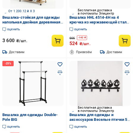
Бесплатная доставка
От 1 200.12 ₴ X 3
в почтоматы Эпицентр
Вешалка-стойкая для одежды
Вешалка HHL 4514-4H на 4
напольная двойная деревянная
крючка из нержавеющей стали
на колесах с двумя полками для
26 см 3 м Черный (2465)
оценить
оценить
обуви 155х110х51 см Сосна
(33976723)
666
-
142
₴
3 600
₴/шт.
524
₴/шт.
Доставим
Привезём
Доставим
Бесплатная доставка
в почтоматы Эпицентр
Вешалка для одежды Double-
Вешалка для одежды и
Pole BIG
аксессуаров Веселые птички 5
крючков ширина основания для
оценить
оценить
крючков 25 см (2702251S)