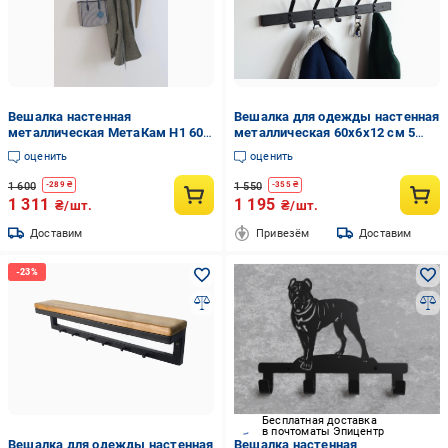
Вешалка настенная
Вешалка для одежды настенная
металлическая МетаКам Н1 60
металлическая 60x6x12 см 5
см Черный (11393319)
крючков Черный (CR.M-4.4)
оценить
оценить
1 600
1 550
-
289
₴
-
355
₴
1 311
1 195
₴/шт.
₴/шт.
Доставим
Привезём
Доставим
Бесплатная доставка
в почтоматы Эпицентр
Вешалка для одежды настенная
Вешалка настенная