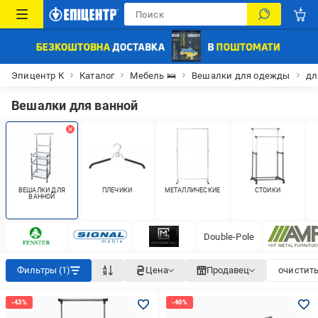
Эпицентр К
Каталог
Мебель 🛌
Вешалки для одежды
дл
Вешалки для ванной
ВЕШАЛКИ ДЛЯ
ПЛЕЧИКИ
МЕТАЛЛИЧЕСКИЕ
СТОЙКИ
ВАННОЙ
Double-Pole
Фильтры (1)
Цена
Продавец
очистить