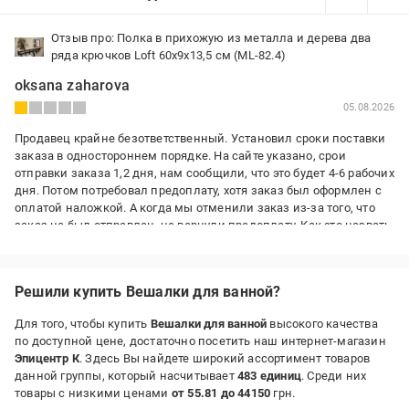
Отзыв про: Полка в прихожую из металла и дерева два
ряда крючков Loft 60х9х13,5 см (ML-82.4)
oksana zaharova
05.08.2026
Продавец крайне безответственный. Установил сроки поставки
заказа в одностороннем порядке. На сайте указано, срои
отправки заказа 1,2 дня, нам сообщили, что это будет 4-6 рабочих
дня. Потом потребовал предоплату, хотя заказ был оформлен с
оплатой наложкой. А когда мы отменили заказ из-за того, что
заказ не был отправлен, не вернули предоплату. Как это назвать,
как не мошенничество?
Недостатки:
Решили купить Вешалки для ванной?
Полку не получили
Для того, чтобы купить
Вешалки для ванной
высокого качества
по доступной цене, достаточно посетить наш интернет-магазин
Эпицентр К
. Здесь Вы найдете широкий ассортимент товаров
данной группы, который насчитывает
483 единиц
. Среди них
товары с низкими ценами
от 55.81 до 44150
грн.