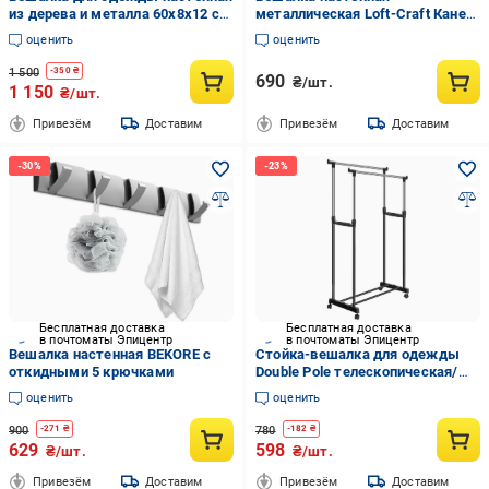
из дерева и металла 60x8x12 см
металлическая Loft-Craft Кане-
6 крючков Черный/Дуб (CR.MW-
корсо Черный (AM-016-bk)
оценить
оценить
2.3)
1 500
-
350
₴
690
₴/шт.
1 150
₴/шт.
Привезём
Доставим
Привезём
Доставим
Бесплатная доставка
Бесплатная доставка
в почтоматы Эпицентр
в почтоматы Эпицентр
Вешалка настенная BEKORE с
Стойка-вешалка для одежды
откидными 5 крючками
Double Pole телескопическая/
двойная
оценить
оценить
900
780
-
271
₴
-
182
₴
629
598
₴/шт.
₴/шт.
Привезём
Доставим
Привезём
Доставим