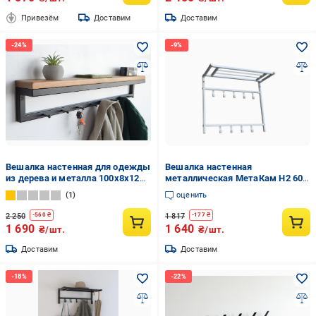
Привезём
Доставим
Доставим
Вешалка настенная для одежды
Вешалка настенная
из дерева и металла 100x8x12
металлическая МетаКам Н2 60
см 10 крючков Черный/Дуб
см Белый (11393504)
1
оценить
(CR.MW-2.7)
2 250
1 817
-
560
₴
-
177
₴
1 690
1 640
₴/шт.
₴/шт.
Доставим
Доставим