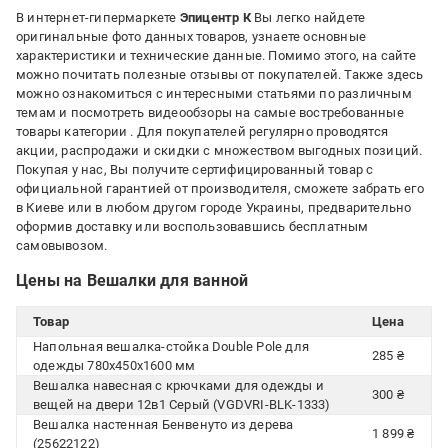
В интернет-гипермаркете
Эпицентр К
Вы легко найдете
оригинальные фото данных товаров, узнаете основные
характеристики и технические данные. Помимо этого, на сайте
можно почитать полезные отзывы от покупателей. Также здесь
можно ознакомиться с интересными статьями по различным
темам и посмотреть видеообзоры на самые востребованные
товары категории
. Для покупателей регулярно проводятся
акции, распродажи и скидки с множеством выгодных позиций.
Покупая у нас, Вы получите сертифицированный товар с
официальной гарантией от производителя, сможете забрать его
в Киеве или в любом другом городе Украины, предварительно
оформив доставку или воспользовавшись бесплатным
самовывозом.
Цены на Вешалки для ванной
Товар
Цена
Напольная вешалка-стойка Double Pole для
285 ₴
одежды 780х450х1600 мм
Вешалка навесная с крючками для одежды и
300 ₴
вещей на двери 12в1 Серый (VGDVRI-BLK-1333)
Вешалка настенная Бенвенуто из дерева
1 899 ₴
(25622122)