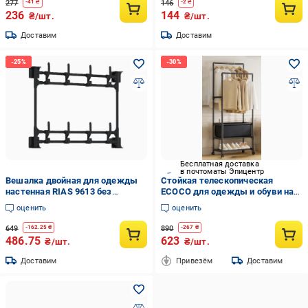
277
146
-
41
₴
-
2
₴
236
144
₴/шт.
₴/шт.
Доставим
Доставим
Бесплатная доставка
в почтоматы Эпицентр
Вешалка двойная для одежды
Стойкая телескопическая
настенная RIAS 9613 без
ECOCO для одежды и обуви на
сверления 2 уровня 50x48 см
колесиках YH9918-3A Черный
оценить
оценить
Black (3_07839)
(5222141)
649
890
-
162.25
₴
-
267
₴
486.75
623
₴/шт.
₴/шт.
Доставим
Привезём
Доставим