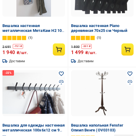
Вешалка настенная
Вешалка настенная Piano
металлическая МетаКам Н2 100
деревянная 70х25 см Черный
см Черный (11393499)
1
1
2 691
1 800
-
751
₴
-
301
₴
1 940
1 499
₴/шт.
₴/шт.
Доставим
Доставим
Вешалка для одежды настенная
Вешалка напольная Fenster
металлическая 100x6x12 см 9
Олимп Венге (OV03103)
крючков Черный (CR.M-4.8)