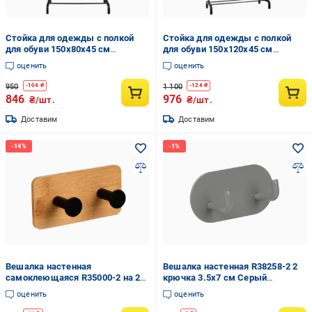
Стойка для одежды с полкой
Стойка для одежды с полкой
для обуви 150х80х45 см
для обуви 150х120х45 см
(2503/8692)
(2503/8696)
оценить
оценить
950
1 100
-
104
₴
-
124
₴
846
976
₴/шт.
₴/шт.
Доставим
Доставим
Вешалка настенная
Вешалка настенная R38258-2 2
самоклеющаяся R35000-2 на 2
крючка 3.5х7 см Серый
крючка 12х6 см Коричневый с
(35386424)
оценить
оценить
черным (36522507)