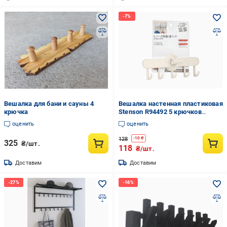
Вешалка для бани и сауны 4
Вешалка настенная пластиковая
крючка
Stenson R94492 5 крючков
19х2,5 см на присоске Бежевый
оценить
оценить
(R94492)
128
-
10
₴
325
₴/шт.
118
₴/шт.
Доставим
Доставим