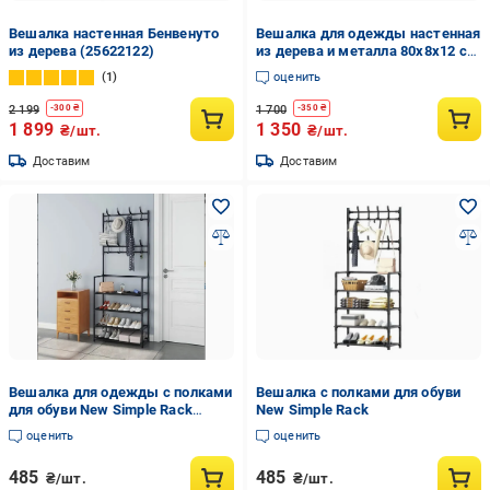
Вешалка настенная Бенвенуто
Вешалка для одежды настенная
из дерева (25622122)
из дерева и металла 80x8x12 см
8 крючков Черный/Дуб (CR.MW-
1
оценить
2.5)
2 199
1 700
-
300
₴
-
350
₴
1 899
1 350
₴/шт.
₴/шт.
Доставим
Доставим
Вешалка для одежды с полками
Вешалка с полками для обуви
для обуви New Simple Rack
New Simple Rack
(VI7452)
оценить
оценить
485
485
₴/шт.
₴/шт.