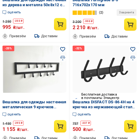
из дерева и металла 50x8x12 см
716х702х170 мм
5 крючков Черный/Дуб (CR.MW-
оценить
2
3 варианта
2.2)
1 250
-
255
₴
3 200
-
990
₴
995
2 210
₴/шт.
₴/шт.
Привезём
Доставим
Привезём
Доставим
Бесплатная доставка
в почтоматы Эпицентр
Вешалка для одежды настенная
Вешалка DISFACT DS-86 4H на 4
металлическая 9 крючков
крючка из нержавеющей стали
60x4x17 см Черный (CR.M-5.4)
Черный (2172)
оценить
оценить
1 450
737
-
295
₴
-
237
₴
1 155
500
₴/шт.
₴/шт.
Привезём
Доставим
Привезём
Доставим