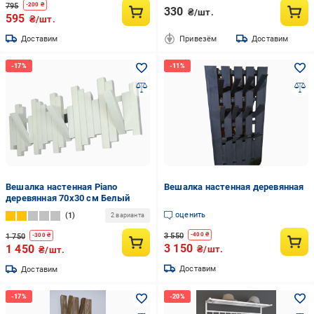
795
-
200
₴
330
₴/шт.
595
₴/шт.
Доставим
Привезём
Доставим
Вешалка настенная Piano
Вешалка настенная деревянная
деревянная 70х30 см Белый
оценить
1
2 варианта
3 550
-
400
₴
1 750
-
300
₴
3 150
1 450
₴/шт.
₴/шт.
Доставим
Доставим