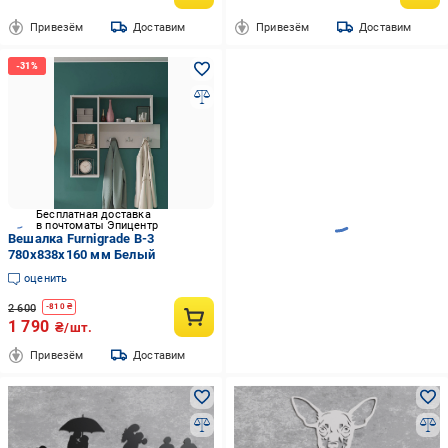
Привезём
Доставим
Привезём
Доставим
Бесплатная доставка
в почтоматы Эпицентр
Вешалка Furnigrade В-3
780х838х160 мм Белый
оценить
2 600
-
810
₴
1 790
₴/шт.
Привезём
Доставим