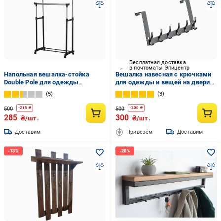
Бесплатная доставка
в почтоматы Эпицентр
Напольная вешалка-стойка
Вешалка навесная с крючками
Double Pole для одежды
для одежды и вещей на двери
780х450х1600 мм
12в1 Серый (VGDVRI-BLK-1333)
5
3
500
500
-
215
₴
-
200
₴
285
300
₴/шт.
₴/шт.
Доставим
Привезём
Доставим