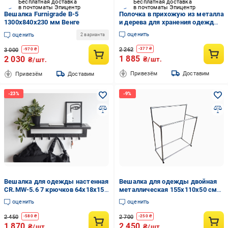
Бесплатная доставка
Бесплатная доставка
в почтоматы Эпицентр
в почтоматы Эпицентр
Вешалка Furnigrade В-5
Полочка в прихожую из металла
1300х840х230 мм Венге
и дерева для хранения одежды/
шляп/ключей 50х20х20 см и 5
оценить
оценить
2 варианта
крючков (ML-47.2)
2 262
-
377
₴
3 000
-
970
₴
1 885
2 030
₴/шт.
₴/шт.
Привезём
Доставим
Привезём
Доставим
Вешалка для одежды настенная
Вешалка для одежды двойная
CR.MW-5.6 7 крючков 64x18x15
металлическая 155х110х50 см
см Молотковый Черный
(9349517)
оценить
оценить
(CR.MW-5.6)
2 450
2 700
-
580
₴
-
250
₴
1 870
2 450
₴/шт.
₴/шт.