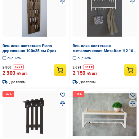
Вешалка настенная Piano
Вешалка настенная
деревянная 100х35 см Орех
металлическая МетаКам Н2 100
см Белый (11393524)
оценить
оценить
2 800
2 691
-
500
₴
-
541
₴
2 300
2 150
₴/шт.
₴/шт.
Доставим
Доставим