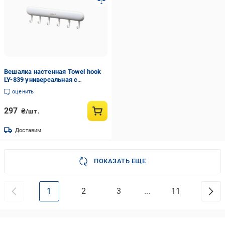
Вешалка настенная Towel hook
LY-839 универсальная с
крючками Белый (2054049)
оценить
297
₴/шт.
Доставим
ПОКАЗАТЬ ЕЩЕ
1
2
3
...
11