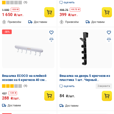
60х9х13,5 см (ML-82.4)
780х450х1600 мм
1
оценить
1 980
498.75
-
330
₴
-
99.75
₴
1 650
399
₴/шт.
₴/шт.
Привезём
Доставим
Привезём
Доставим
Вешалка ECOCO на клейкой
Вешалка на дверь 5 крючков из
основе на 6 крючков 40 см
пластика 1 шт. Черный
Белый (33321Р)
(27086310)
1
оценить
2 варианта
427
-
139
₴
84
₴/шт.
288
₴/шт.
Доставим
Доставим