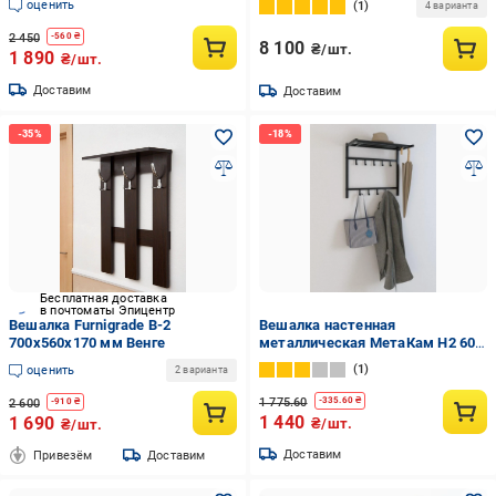
оценить
1
4 варианта
2 450
-
560
₴
8 100
₴/шт.
1 890
₴/шт.
Доставим
Доставим
Бесплатная доставка
в почтоматы Эпицентр
Вешалка Furnigrade В-2
Вешалка настенная
700х560х170 мм Венге
металлическая МетаКам Н2 60
см Черный (11393476)
1
оценить
2 варианта
1 775.60
-
335.60
₴
2 600
-
910
₴
1 440
1 690
₴/шт.
₴/шт.
Доставим
Привезём
Доставим