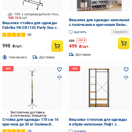
До -10% з суперкредиткою Visa Вигода
948.10
₴/шт.
Вешалка для одежды напольная
Вешалка-стойка для одежды
с полочками и крючками Белый
Fabrika FK-CR1133 Party Duo с
(2796)
оценить
полкой 1780х430х800 мм
2 варианта
6
черный
699
-
200
₴
998
499
₴/шт.
₴/шт.
Доставим
Cамовывоз
Доставим
Бесплатная доставка
в почтоматы Эпицентр
Стойка для одежды 170 см 16
Вешалка-стеллаж для одежды
крючков до 30 кг Зеленый
и обуви напольная Лофт с
(8047659355)
полками и штангой 90х40х167
3
оценить