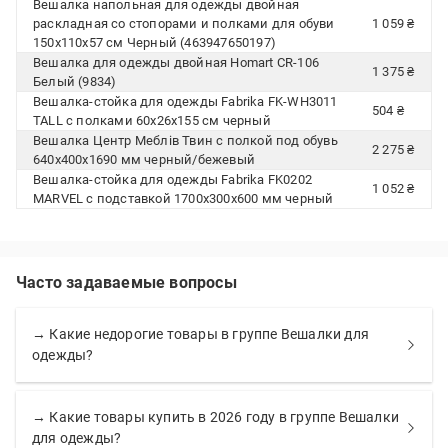
Вешалка напольная для одежды двойная
раскладная со стопорами и полками для обуви
1 059 ₴
150х110х57 см Черный (463947650197)
Вешалка для одежды двойная Homart CR-106
1 375 ₴
Белый (9834)
Вешалка-стойка для одежды Fabrika FK-WH3011
504 ₴
TALL с полками 60x26x155 см черный
Вешалка Центр Меблів Твин с полкой под обувь
2 275 ₴
640х400х1690 мм черный/бежевый
Вешалка-стойка для одежды Fabrika FK0202
1 052 ₴
MARVEL с подставкой 1700х300х600 мм черный
Часто задаваемые вопросы
→ Какие недорогие товары в группе Вешалки для
одежды?
→ Какие товары купить в 2026 году в группе Вешалки
для одежды?