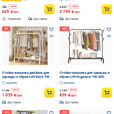
см Черный/Дерево (49676006)
789
5 937
-
160
₴
-
2 188
₴
629
3 749
₴/шт.
₴/шт.
Привезём
Доставим
Доставим
Стойка-вешалка двойная для
Стойка-вешалка для одежды и
одежды и обуви Loft Rack TW-
обуви Loft Organizer TW-603
606 стальная напольная с
стальная напольная с полкой и 8
оценить
оценить
полкой/крючками White
крючками Black (376078)
(376357)
1 139
1 139
-
100
₴
-
300
₴
1 039
839
₴/шт.
₴/шт.
Доставим
Доставим