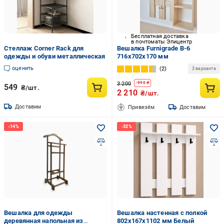
Бесплатная доставка
в почтоматы Эпицентр
Стеллаж Corner Rack для
Вешалка Furnigrade В-6
одежды и обуви металлическая
716х702х170 мм
оценить
2
3 варианта
3 200
-
990
₴
549
₴/шт.
2 210
₴/шт.
Доставим
Привезём
Доставим
Вешалка для одежды
Вешалка настенная с полкой
деревянная напольная из
802x167x1102 мм Белый