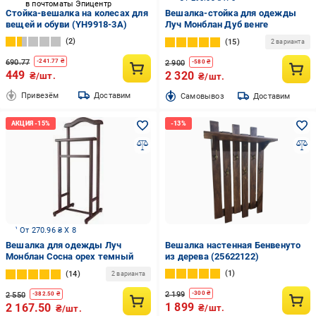
в почтоматы Эпицентр
Стойка-вешалка на колесах для
Вешалка-стойка для одежды
вещей и обуви (YH9918-3A)
Луч Монблан Дуб венге
2
15
2 варианта
690.77
-
241.77
₴
2 900
-
580
₴
449
2 320
₴/шт.
₴/шт.
Привезём
Доставим
Cамовывоз
Доставим
От 270.96 ₴ X 8
Вешалка для одежды Луч
Вешалка настенная Бенвенуто
Монблан Сосна орех темный
из дерева (25622122)
1
14
2 варианта
2 199
-
300
₴
2 550
-
382.50
₴
1 899
2 167.50
₴/шт.
₴/шт.