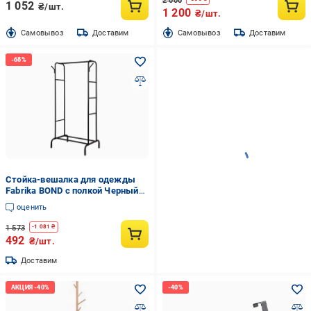
2 000
1 052
₴/шт.
1 200
₴/шт.
Cамовывоз
Доставим
Cамовывоз
Доставим
Стойка-вешалка для одежды
Fabrika BOND с полкой Черный
(FK-CR1100)
оценить
1 573
-
1 081
₴
492
₴/шт.
Доставим