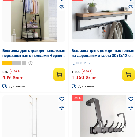
Вешалка для одежды напольная
Вешалка для одежды настенная
передвижная с полками Черный
из дерева и металла 80x8x12 см
(3860)
8 крючков Черный/Дуб (CR.MW-
1
оценить
2.5)
645
1 700
-
156
₴
-
350
₴
489
1 350
₴/шт.
₴/шт.
Доставим
Доставим