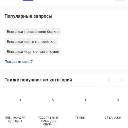
Популярные запросы
Вешалки пристенные белые
Вешалки венге напольные
Вешалки черные напольные
Стойки для одежды металлическиеические
Вешалки напольные деревянные
Вешалки на колесиках напольные
Вешалки двойные напольные
Стойка для одежды на колесиках
Вешалки напольные для кабинета, офиса
Вешалки металлическиеические для прихожей
Показать ещё 7
Также покупают из категорий
ПЛЕЧИКИ ДЛЯ
ПОДСТАВКИ И
ТУМБЫ
СТЕЛЛАЖИ
ОДЕЖДЫ
ТУМБЫ ДЛЯ
ОБУВИ