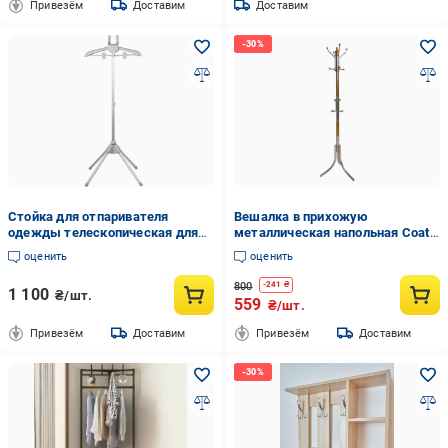
Привезём
Доставим
Доставим
Стойка для отпаривателя
Вешалка в прихожую
одежды телескопическая для
металлическая напольная Coat
паровой глажки вещей
Rack на 16 крючков
оценить
оценить
выдвижная 85-160 см Серый
800
-
241
₴
1 100
₴/шт.
559
₴/шт.
Привезём
Доставим
Привезём
Доставим