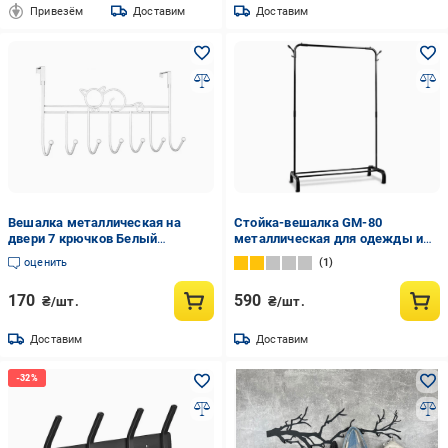
Привезём
Доставим
Доставим
Вешалка металлическая на
Стойка-вешалка GM-80
двери 7 крючков Белый
металлическая для одежды и
(30821228)
обуви 80x45x150 см (b922e289)
оценить
1
170
590
₴/шт.
₴/шт.
Доставим
Доставим