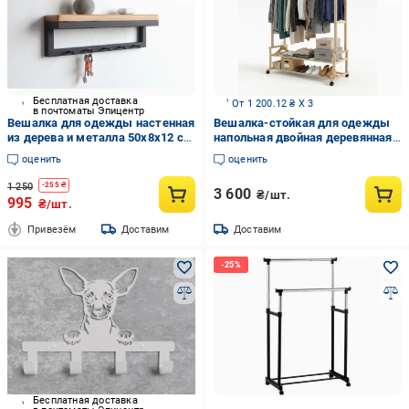
Бесплатная доставка
От 1 200.12 ₴ X 3
в почтоматы Эпицентр
Вешалка для одежды настенная
Вешалка-стойкая для одежды
из дерева и металла 50x8x12 см
напольная двойная деревянная
5 крючков Черный/Дуб (CR.MW-
на колесах с двумя полками для
оценить
оценить
2.2)
обуви 155х110х51 см Сосна
(33976723)
1 250
-
255
₴
3 600
₴/шт.
995
₴/шт.
Привезём
Доставим
Доставим
Бесплатная доставка