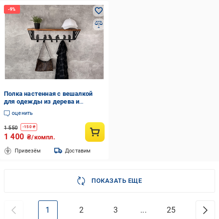
Полка настенная с вешалкой
для одежды из дерева и
металла с крючками в форме
оценить
птиц 60 см Черный
1 550
-
150
₴
1 400
₴/компл.
Привезём
Доставим
ПОКАЗАТЬ ЕЩЕ
1
2
3
...
25