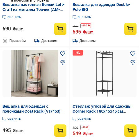
в почтоматы Эпицентр
Вешалка настенная Белый Loft-
Вешалка для одежды Double-
Craft из металла Тойчик (AM-
Pole BIG
004-wh)
оценить
оценить
795
-
200
₴
690
₴/шт.
595
₴/шт.
Привезём
Доставим
Доставим
Вешалка для одежды с
Стеллаж угловой для одежды
полочками Coat Rack (VI7453)
Corner Rack 180х45х45 см
Черный
оценить
оценить
599
-
50
₴
495
₴/шт.
549
₴/шт.