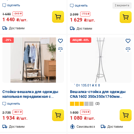
натурального дуба
оценить
оценить
2 варианта
1060х500х365 мм Темно-
коричневый (29176113)
1 680
-
240
₴
2 399
-
770
₴
1 440
1 629
₴/шт.
₴/шт.
Доставим
Доставим
От 135.01 ₴ X 8
Стойка-вешалка для одежды
Вешалка-стойка для одежды
напольная передвижная с
CNA1602 350х350х1760мм
деревянными полками
серый
оценить
2
149х64х42,5 см
2 735
1 800
-
801
₴
-
720
₴
1 934
1 080
₴/шт.
₴/шт.
Доставим
Cамовывоз
Доставим