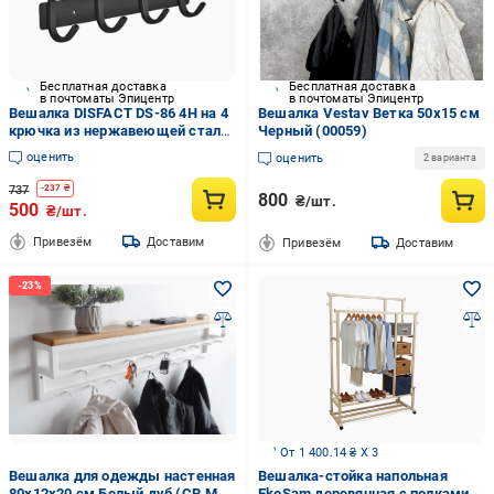
Бесплатная доставка
Бесплатная доставка
в почтоматы Эпицентр
в почтоматы Эпицентр
Вешалка DISFACT DS-86 4H на 4
Вешалка Vestav Ветка 50х15 см
крючка из нержавеющей стали
Черный (00059)
Черный (2172)
оценить
оценить
2 варианта
737
-
237
₴
800
₴/шт.
500
₴/шт.
Привезём
Доставим
Привезём
Доставим
От 1 400.14 ₴ X 3
Вешалка для одежды настенная
Вешалка-стойка напольная
80x12x20 см Белый дуб (CR.MW-
EkoSam деревянная с полками