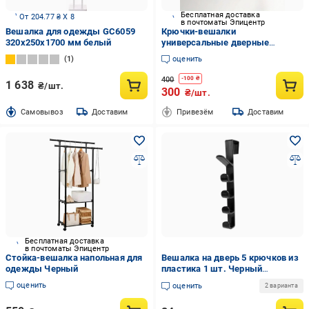
Бесплатная доставка
От 204.77 ₴ X 8
в почтоматы Эпицентр
Вешалка для одежды GC6059
Крючки-вешалки
320х250х1700 мм белый
универсальные дверные
двойные (27436391)
1
оценить
400
-
100
₴
1 638
₴/шт.
300
₴/шт.
Cамовывоз
Доставим
Привезём
Доставим
Бесплатная доставка
в почтоматы Эпицентр
Стойка-вешалка напольная для
Вешалка на дверь 5 крючков из
одежды Черный
пластика 1 шт. Черный
(27086310)
оценить
оценить
2 варианта