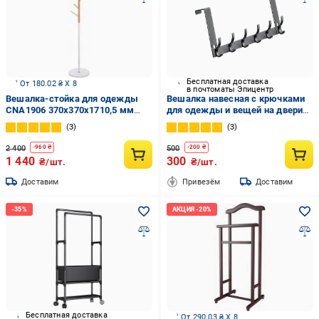
Бесплатная доставка
От 180.02 ₴ X 8
в почтоматы Эпицентр
Вешалка-стойка для одежды
Вешалка навесная с крючками
CNA1906 370х370х1710,5 мм
для одежды и вещей на двери
белый/бук
12в1 Серый (VGDVRI-BLK-1333)
3
3
2 400
500
-
960
₴
-
200
₴
1 440
300
₴/шт.
₴/шт.
Доставим
Привезём
Доставим
Бесплатная доставка
От 290.03 ₴ X 8