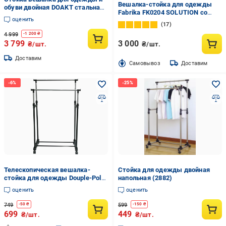
Вешалка-стойка для одежды
обуви двойная DOAKT стальная
Fabrika FK0204 SOLUTION со
напольная с крючками и
оценить
скамейкой и полками
колесами XXL+ Black (DSV-
17
1780х350х760 мм черный
500BK)
4 999
-
1 200
₴
3 799
3 000
₴/шт.
₴/шт.
Доставим
Cамовывоз
Доставим
Телескопическая вешалка-
Стойка для одежды двойная
стойка для одежды Douple-Pole
напольная (2882)
Черно-серый (1008708-Other)
оценить
оценить
749
599
-
50
₴
-
150
₴
699
449
₴/шт.
₴/шт.