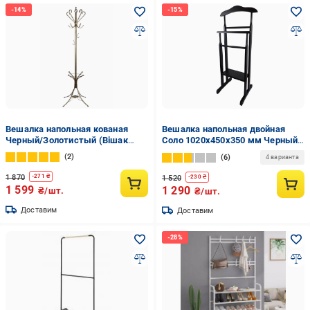
Вешалка напольная кованая
Вешалка напольная двойная
Черный/Золотистый (Вішак
Соло 1020х450х350 мм Черный
нап.M-078)
венге (0128)
2
6
4 варианта
1 870
-
271
₴
1 520
-
230
₴
1 599
1 290
₴/шт.
₴/шт.
Доставим
Доставим