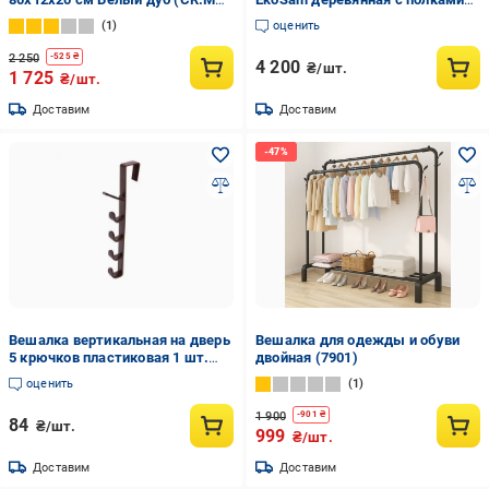
8.6)
на роликах 155х110х51 см
1
оценить
Светлое дерево
2 250
-
525
₴
4 200
₴/шт.
1 725
₴/шт.
Доставим
Доставим
Вешалка вертикальная на дверь
Вешалка для одежды и обуви
5 крючков пластиковая 1 шт.
двойная (7901)
Коричневый (3000004374)
оценить
1
1 900
-
901
₴
84
₴/шт.
999
₴/шт.
Доставим
Доставим