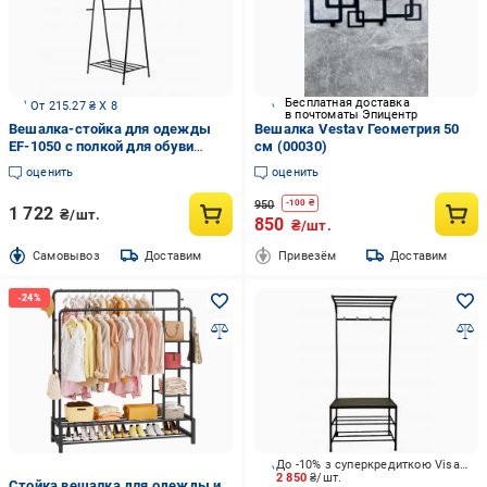
Бесплатная доставка
От 215.27 ₴ X 8
в почтоматы Эпицентр
Вешалка-стойка для одежды
Вешалка Vestav Геометрия 50
EF-1050 с полкой для обуви
см (00030)
черный
оценить
оценить
950
-
100
₴
1 722
₴/шт.
850
₴/шт.
Cамовывоз
Доставим
Привезём
Доставим
До -10% з суперкредиткою Visa Вигода
2 850
₴/шт.
Стойка вешалка для одежды и