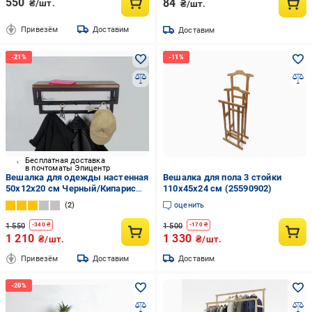
550
84
₴/шт.
₴/шт.
Привезём
Доставим
Доставим
Бесплатная доставка
в почтоматы Эпицентр
Вешалка для одежды настенная
Вешалка для пола 3 стойки
50x12x20 см Черный/Кипарис
110х45х24 см (25590902)
(CR.MW-8.3)
2
оценить
1 550
1 500
-
340
₴
-
170
₴
1 210
1 330
₴/шт.
₴/шт.
Привезём
Доставим
Доставим