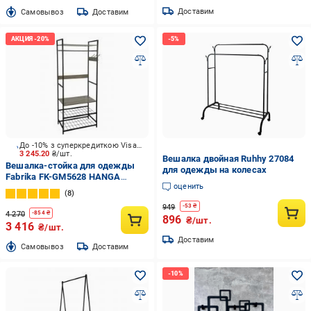
Доставим
Cамовывоз
Доставим
До -10% з суперкредиткою Visa Вигода
3 245.20
₴/шт.
Вешалка двойная Ruhhy 27084
Вешалка-стойка для одежды
для одежды на колесах
Fabrika FK-GM5628 HANGA
оценить
черный
8
949
-
53
₴
4 270
-
854
₴
896
₴/шт.
3 416
₴/шт.
Доставим
Cамовывоз
Доставим