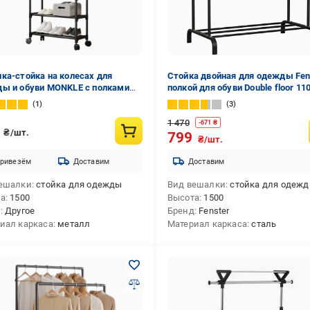
ка-стойка на колесах для
Стойка двойная для одежды Fen
ы и обуви MONKLE с полками
полкой для обуви Double floor 11
ярусная Черный (2389)
см (152951313)
1
3
1 470
-
671
₴
0
₴/шт.
799
₴/шт.
ривезём
Доставим
Доставим
ешалки
стойка для одежды
Вид вешалки
стойка для одеж
та
1500
Высота
1500
д
Другое
Бренд
Fenster
иал каркаса
металл
Материал каркаса
сталь