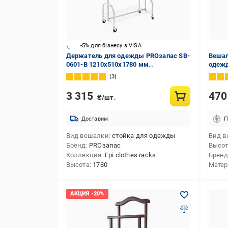
-5% для бізнесу з VISA
Держатель для одежды PROзапас SB-
Вешал
0601-B 1210x510x1780 мм
одежд
передвижной на колесах хром
двухъ
3
3 315
47
₴/шт.
Доставим
П
Вид вешалки
стойка для одежды
Вид в
Бренд
PROзапас
Высо
Коллекция
Epi clothes racks
Брен
Высота
1780
Матер