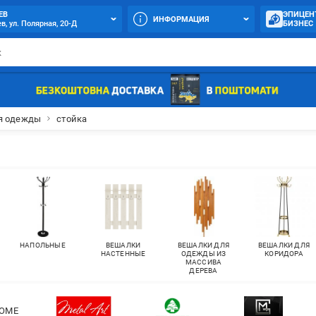
ЕВ
ЭПИЦЕН
ИНФОРМАЦИЯ
в, ул. Полярная, 20-Д
БИЗНЕС
я одежды
стойка
НАПОЛЬНЫЕ
ВЕШАЛКИ
ВЕШАЛКИ ДЛЯ
ВЕШАЛКИ ДЛЯ
НАСТЕННЫЕ
ОДЕЖДЫ ИЗ
КОРИДОРА
МАССИВА
ДЕРЕВА
HOME