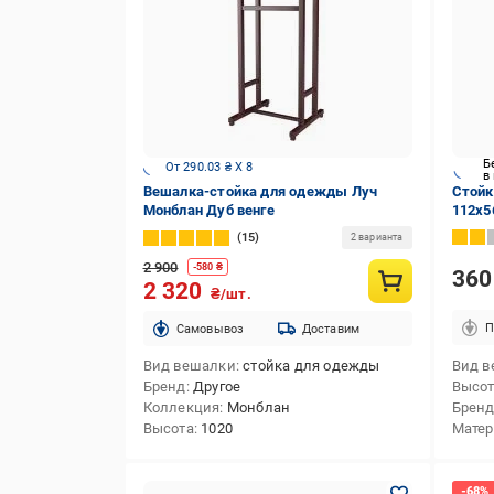
Б
От 290.03 ₴ X 8
в
Вешалка-стойка для одежды Луч
Стойк
Монблан Дуб венге
112х5
15
2 варианта
2 900
-
580
₴
36
2 320
₴/шт.
П
Cамовывоз
Доставим
Вид вешалки
стойка для одежды
Вид в
Бренд
Другое
Высо
Коллекция
Монблан
Брен
Высота
1020
Матер