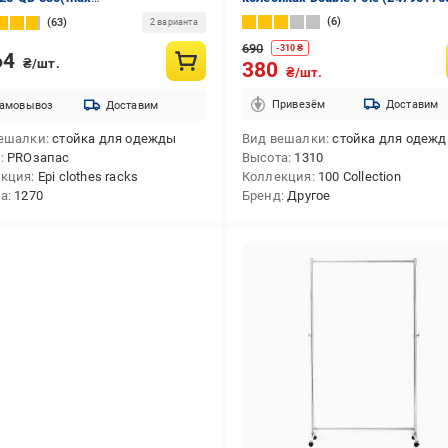
x400x1270(max 1570) мм
6
63
2 варианта
ой с полочками черный/хром
690
-
310
₴
64
₴/шт.
380
₴/шт.
Привезём
Доставим
амовывоз
Доставим
ешалки
стойка для одежды
Вид вешалки
стойка для одеж
д
PROзапас
Высота
1310
екция
Epi clothes racks
Коллекция
100 Collection
та
1270
Бренд
Другое