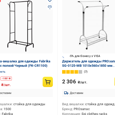
-5% для бізнесу з VISA
а-вешалка для одежды Fabrika
Держатель для одежды PROзап
с полкой Черный (FK-CR1100)
SG-0125-MB 1010x560x1850 мм
двойной хром
нить
7
-
1 081
₴
2 306
₴/шт.
2
₴/шт.
оставим
Доставим
ешалки
стойка для одежды
Вид вешалки
стойка для одеж
та
1500
Бренд
PROзапас
д
Fabrika
Коллекция
Epi clothes racks