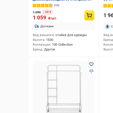
полками для обуви 150х110х57 см
1360)
11
Черный (463947650197)
двойн
1 299
-
240
₴
1 9
1 059
₴/шт.
Доставим
C
Вид вешалки
стойка для одежды
Вид в
Высота
1500
Брен
Коллекция
100 Collection
Колл
Бренд
Другое
Высо