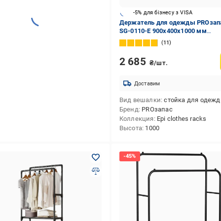
-5% для бізнесу з VISA
Держатель для одежды PROзап
SG-0110-E 900x400x1000 мм
передвижной на колесах хром
11
2 685
₴/шт.
Доставим
Вид вешалки
стойка для одеж
Бренд
PROзапас
Коллекция
Epi clothes racks
Высота
1000