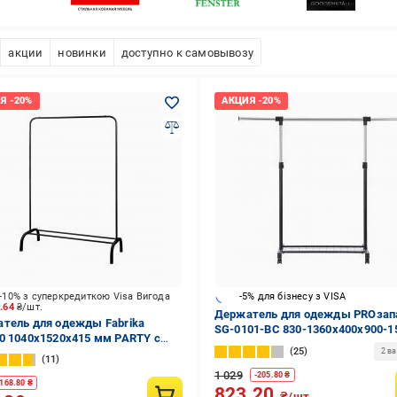
акции
новинки
доступно к самовывозу
-10% з суперкредиткою Visa Вигода
-5% для бізнесу з VISA
8.64
₴/шт.
Держатель для одежды PROзап
тель для одежды Fabrika
SG-0101-BC 830-1360x400x900-1
0 1040x1520x415 мм PARTY с
мм одинарный с полочкой черны
25
й черный
2 в
хром
11
1 029
-
205.80
₴
168.80
₴
823.20
₴/шт.