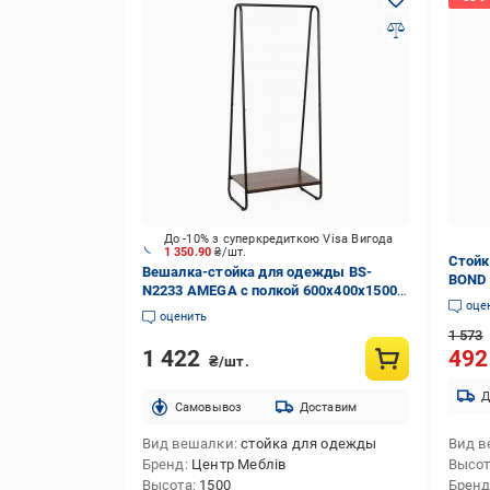
До -10% з суперкредиткою Visa Вигода
1 350.90
₴/шт.
Стойк
Вешалка-стойка для одежды BS-
BOND 
N2233 AMEGA с полкой 600х400х1500
оце
мм черный
оценить
1 573
1 422
49
₴/шт.
Д
Cамовывоз
Доставим
Вид вешалки
стойка для одежды
Вид в
Бренд
Центр Меблів
Высо
Высота
1500
Брен