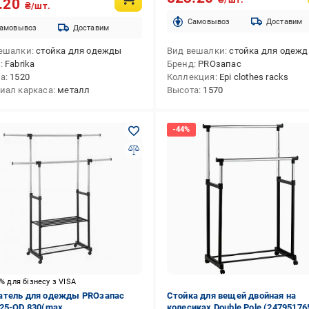
.20
₴/шт.
Cамовывоз
Доставим
амовывоз
Доставим
ешалки
стойка для одежды
Вид вешалки
стойка для одеж
д
Fabrika
Бренд
PROзапас
та
1520
Коллекция
Epi clothes racks
иал каркаса
металл
Высота
1570
5% для бізнесу з VISA
тель для одежды PROзапас
Стойка для вещей двойная на
25-QD 830(max
колесиках Double Pole (24795176