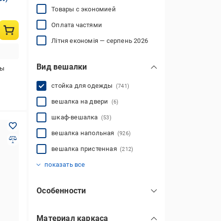
Товары с экономией
Оплата частями
Літня економія — серпень 2026
Вид вешалки
ды
стойка для одежды
(741)
вешалка на двери
(6)
шкаф-вешалка
(53)
вешалка напольная
(926)
вешалка пристенная
(212)
настенная вешалка
(1917)
показать все
Особенности
дизайнерский
(86)
Материал каркаса
кованные
(5)