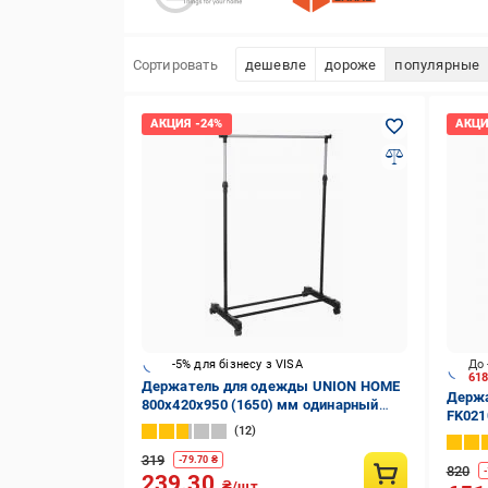
Сортировать
дешевле
дороже
популярные
-5% для бізнесу з VISA
До 
61
Держатель для одежды UNION HOME
Держа
800x420x950 (1650) мм одинарный
FK021
передвижной на колесах черный
12
полко
319
-
79.70
₴
820
-
239.30
₴/шт.