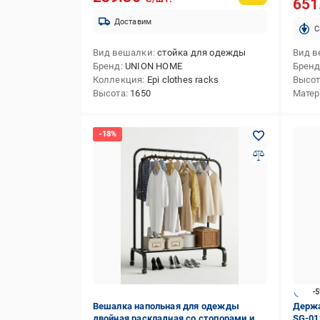
651
Доставим
C
Вид вешалки
стойка для одежды
Вид в
Бренд
UNION HOME
Брен
Коллекция
Epi clothes racks
Высо
Высота
1650
Матер
-
Вешалка напольная для одежды
Держа
двойная раскладная со стопорами и
SG-01