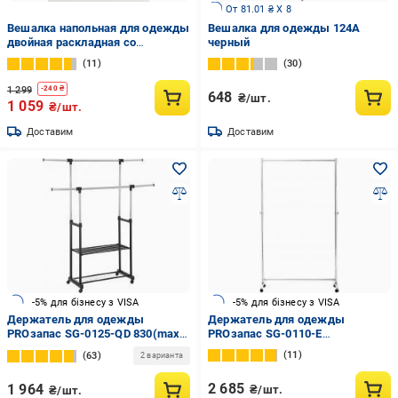
От 81.01 ₴ X 8
Вешалка напольная для одежды
Вешалка для одежды 124A
двойная раскладная со
черный
стопорами и полками для обуви
11
30
150х110х57 см Черный
(463947650197)
1 299
-
240
₴
648
₴/шт.
1 059
₴/шт.
Доставим
Доставим
-5% для бізнесу з VISA
-5% для бізнесу з VISA
Держатель для одежды
Держатель для одежды
PROзапас SG-0125-QD 830(max
PROзапас SG-0110-E
1360)x400x1270(max 1570) мм
900x400x1000 мм передвижной
11
63
2 варианта
двойной с полочками черный/
на колесах хром
хром
2 685
1 964
₴/шт.
₴/шт.