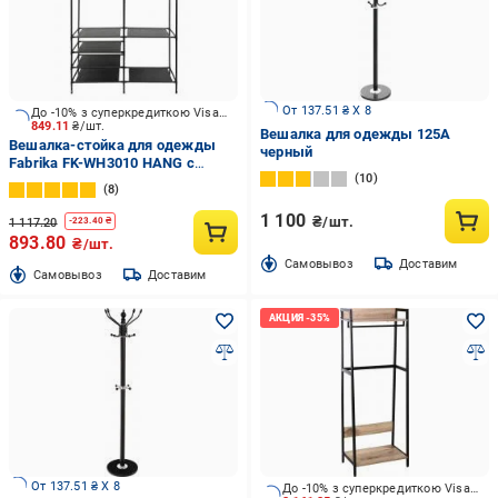
От 137.51 ₴ X 8
До -10% з суперкредиткою Visa Вигода
849.11
₴/шт.
Вешалка для одежды 125A
Вешалка-стойка для одежды
черный
Fabrika FK-WH3010 HANG с
10
полками 108x36x170 см черный
8
1 100
₴/шт.
1 117.20
-
223.40
₴
893.80
₴/шт.
Cамовывоз
Доставим
Cамовывоз
Доставим
От 137.51 ₴ X 8
До -10% з суперкредиткою Visa Вигода