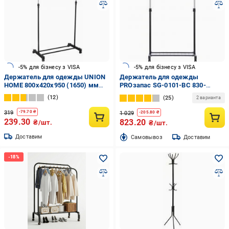
-5% для бізнесу з VISA
-5% для бізнесу з VISA
Держатель для одежды UNION
Держатель для одежды
HOME 800x420x950 (1650) мм
PROзапас SG-0101-BC 830-
одинарный передвижной на
1360x400x900-1570 мм
12
25
2 варианта
колесах черный
одинарный с полочкой черный/
хром
319
-
79.70
₴
1 029
-
205.80
₴
239.30
823.20
₴/шт.
₴/шт.
Доставим
Cамовывоз
Доставим