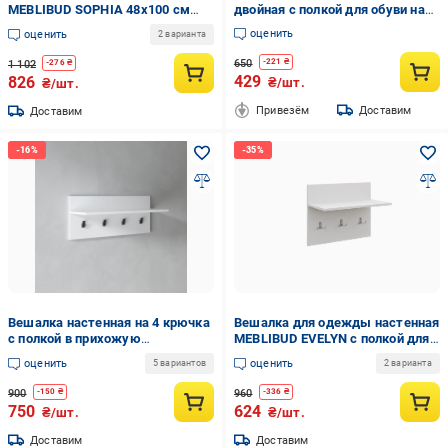
MEBLIBUD SOPHIA 48х100 см
двойная с полкой для обуви на
Белый
колесах 112х56х30 см Черный
оценить
оценить
2 варианта
650
-
221
₴
1 102
-
276
₴
429
826
₴/шт.
₴/шт.
Привезём
Доставим
Доставим
Вешалка настенная на 4 крючка
Вешалка для одежды настенная
с полкой в прихожую
MEBLIBUD EVELYN с полкой для
800x320x240 мм Белая (hm-46-
головных уборов 61х48х29,6 см
оценить
оценить
5 вариантов
2 варианта
wh)
Белый
900
960
-
150
₴
-
336
₴
750
624
₴/шт.
₴/шт.
Доставим
Доставим