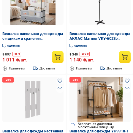
Вешалка напольная для одежды
Вешалка напольная для одежды
с ящиками хранения
АКЛАС Магнол VKY-6023b
128х63х48х28 см
Черный
оценить
оценить
металлическая (opt-106038)
1 097
1 340
-
86
₴
-
200
₴
1 011
1 140
₴/шт.
₴/шт.
Привезём
Доставим
Привезём
Доставим
Бесплатная доставка
в почтоматы Эпицентр
Вешалка для одежды настенная
Вешалка для одежды YH9918-1