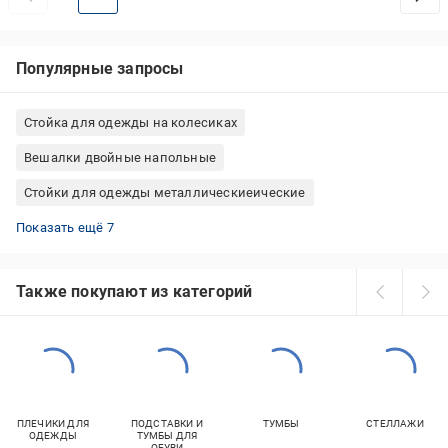
Популярные запросы
Стойка для одежды на колесиках
Вешалки двойные напольные
Стойки для одежды металлическиеические
Вешалки на колесиках напольные
Вешалки металлическиеические для прихожей
Вешалки черные напольные
Вешалки напольные деревянные
Вешалки пристенные белые
Вешалки напольные для кабинета, офиса
Вешалки венге напольные
Показать ещё 7
Также покупают из категорий
ПЛЕЧИКИ ДЛЯ
ПОДСТАВКИ И
ТУМБЫ
СТЕЛЛАЖИ
ОДЕЖДЫ
ТУМБЫ ДЛЯ
ОБУВИ