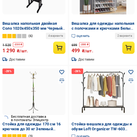
Вешалка напольная двойная
Вешалка для одежды напольная
Соло 1020х450х350 мм Черный
с полочками и крючками Белый
венге (0128)
(2796)
6
оценить
4 варианта
2 варианта
1 520
699
-
230
₴
-
200
₴
1 290
499
₴/шт.
₴/шт.
Доставим
Доставим
Бесплатная доставка
в почтоматы Эпицентр
Стойка для одежды 170 см 16
Стойка-вешалка для одежды и
крючков до 30 кг Зеленый
обуви Loft Organizer TW-603
(8047659355)
стальная напольная с полкой и 8
3
оценить