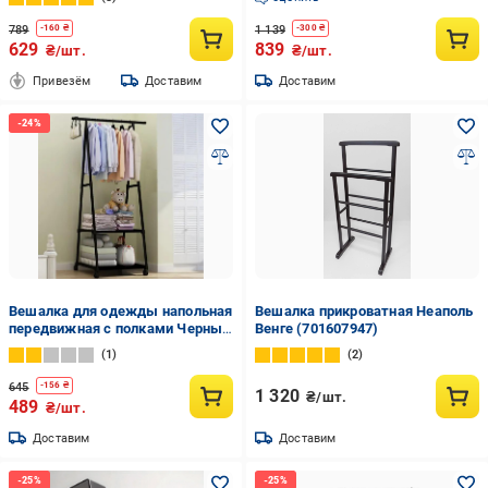
крючками Black (376078)
789
1 139
-
160
₴
-
300
₴
629
839
₴/шт.
₴/шт.
Привезём
Доставим
Доставим
Вешалка для одежды напольная
Вешалка прикроватная Неаполь
передвижная с полками Черный
Венге (701607947)
(3860)
1
2
645
-
156
₴
1 320
₴/шт.
489
₴/шт.
Доставим
Доставим