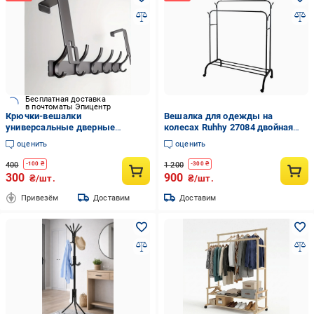
Бесплатная доставка
в почтоматы Эпицентр
Крючки-вешалки
Вешалка для одежды на
универсальные дверные
колесах Ruhhy 27084 двойная
двойные (27436391)
(27084)
оценить
оценить
400
1 200
-
100
₴
-
300
₴
300
900
₴/шт.
₴/шт.
Привезём
Доставим
Доставим