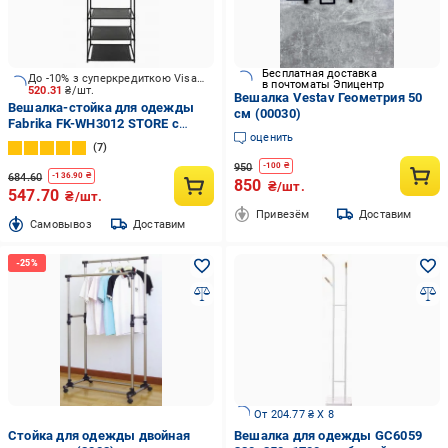
Бесплатная доставка
До -10% з суперкредиткою Visa Вигода
в почтоматы Эпицентр
520.31
₴/шт.
Вешалка Vestav Геометрия 50
Вешалка-стойка для одежды
см (00030)
Fabrika FK-WH3012 STORE с
оценить
полками 54x36x170 см черный
7
950
-
100
₴
684.60
-
136.90
₴
850
₴/шт.
547.70
₴/шт.
Привезём
Доставим
Cамовывоз
Доставим
От 204.77 ₴ X 8
Стойка для одежды двойная
Вешалка для одежды GC6059