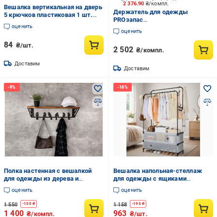
2 376.90
₴/компл.
Вешалка вертикальная на дверь
Держатель для одежды
5 крючков пластиковая 1 шт.
PROзапас
Коричневый (3000004374)
оценить
830(max1360)x400x1270(max1570
оценить
мм двойной с полками с
ящиками для хранения (2 шт)
84
₴/шт.
2 502
₴/компл.
белый
Доставим
Доставим
Полка настенная с вешалкой
Вешалка напольная-стеллаж
для одежды из дерева и
для одежды с ящиками
металла с крючками в форме
хранения металлическая
оценить
оценить
птиц 60 см Черный
128х83х48х28 см (opt-106037)
1 550
1 158
-
150
₴
-
195
₴
1 400
963
₴/компл.
₴/шт.