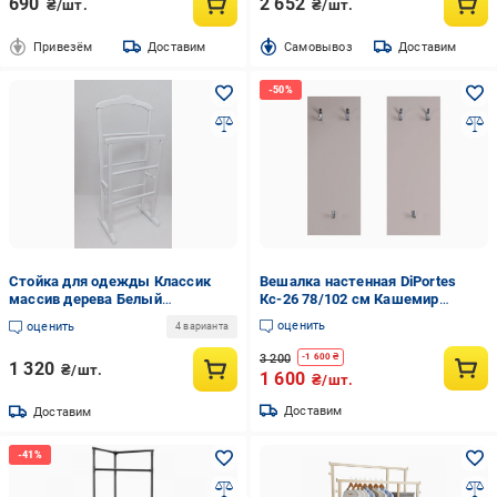
690
2 652
₴/шт.
₴/шт.
Привезём
Доставим
Cамовывоз
Доставим
Стойка для одежды Классик
Вешалка настенная DiPortes
массив дерева Белый
Кс-26 78/102 см Кашемир
(1922524636)
(01394)
оценить
оценить
4 варианта
3 200
-
1 600
₴
1 320
₴/шт.
1 600
₴/шт.
Доставим
Доставим