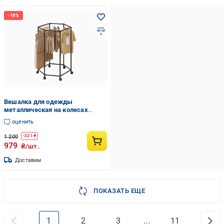
Вешалка для одежды
металлическая на колесах
(bcf21a0a)
оценить
1 200
-
221
₴
979
₴/шт.
Доставим
ПОКАЗАТЬ ЕЩЕ
1
2
3
...
11