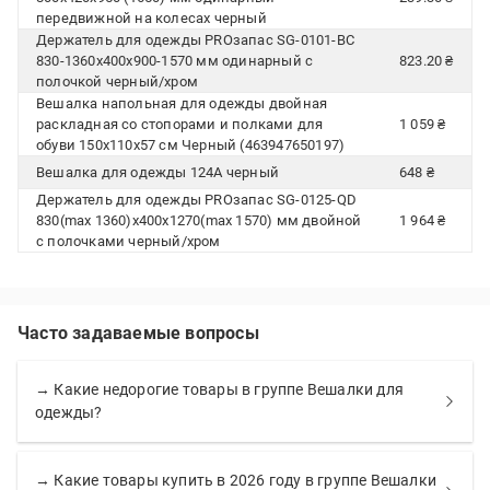
передвижной на колесах черный
Держатель для одежды PROзапас SG-0101-BC
830-1360x400x900-1570 мм одинарный с
823.20 ₴
полочкой черный/хром
Вешалка напольная для одежды двойная
раскладная со стопорами и полками для
1 059 ₴
обуви 150х110х57 см Черный (463947650197)
Вешалка для одежды 124A черный
648 ₴
Держатель для одежды PROзапас SG-0125-QD
830(max 1360)x400x1270(max 1570) мм двойной
1 964 ₴
с полочками черный/хром
Часто задаваемые вопросы
→ Какие недорогие товары в группе Вешалки для
одежды?
→ Какие товары купить в 2026 году в группе Вешалки