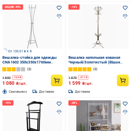
От 135.01 ₴ X 8
Вешалка-стойка для одежды
Вешалка напольная кованая
CNA1602 350х350х1760мм
Черный/Золотистый (Вішак
серый
нап.M-078)
2
2
1 800
1 870
-
720
₴
-
271
₴
1 080
1 599
₴/шт.
₴/шт.
Cамовывоз
Доставим
Доставим