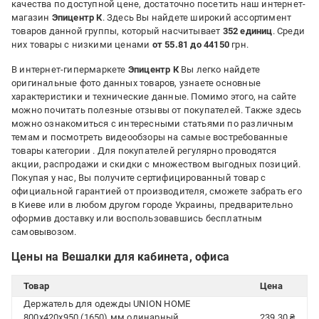
качества по доступной цене, достаточно посетить наш интернет-
магазин
Эпицентр К
. Здесь Вы найдете широкий ассортимент
товаров данной группы, который насчитывает
352 единиц
. Среди
них товары с низкими ценами
от 55.81 до 44150
грн.
В интернет-гипермаркете
Эпицентр К
Вы легко найдете
оригинальные фото данных товаров, узнаете основные
характеристики и технические данные. Помимо этого, на сайте
можно почитать полезные отзывы от покупателей. Также здесь
можно ознакомиться с интересными статьями по различным
темам и посмотреть видеообзоры на самые востребованные
товары категории
. Для покупателей регулярно проводятся
акции, распродажи и скидки с множеством выгодных позиций.
Покупая у нас, Вы получите сертифицированный товар с
официальной гарантией от производителя, сможете забрать его
в Киеве или в любом другом городе Украины, предварительно
оформив доставку или воспользовавшись бесплатным
самовывозом.
Цены на Вешалки для кабинета, офиса
Товар
Цена
Держатель для одежды UNION HOME
800x420x950 (1650) мм одинарный
239.30 ₴