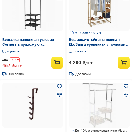
От 1 400.14 ₴ X 3
Вешалка напольная угловая
Вешалка-стойка напольная
Corners в прихожую с
EkoSam деревянная с полками
подставкой для обуви
на роликах 155х110х51 см
оценить
оценить
180х45х45 см Черный (3241ОД)
Светлое дерево
799
-
332
₴
4 200
₴/шт.
467
₴/шт.
Доставим
Доставим
До -10% з суперкредиткою Visa Вигода