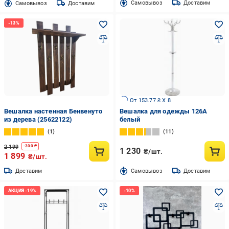
Cамовывоз
Доставим
Cамовывоз
Доставим
От 153.77 ₴ X 8
Вешалка настенная Бенвенуто
Вешалка для одежды 126A
из дерева (25622122)
белый
1
11
2 199
-
300
₴
1 230
₴/шт.
1 899
₴/шт.
Доставим
Cамовывоз
Доставим