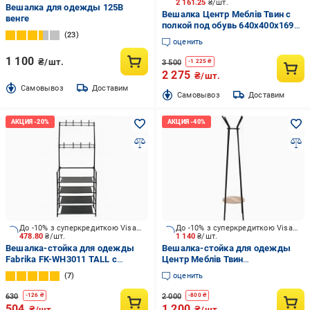
2 161.25
₴/шт.
Вешалка для одежды 125B
Вешалка Центр Меблів Твин с
венге
полкой под обувь 640х400х1690
23
мм черный/бежевый
оценить
1 100
₴/шт.
3 500
-
1 225
₴
2 275
₴/шт.
Cамовывоз
Доставим
Cамовывоз
Доставим
До -10% з суперкредиткою Visa Вигода
До -10% з суперкредиткою Visa Вигода
478.80
₴/шт.
1 140
₴/шт.
Вешалка-стойка для одежды
Вешалка-стойка для одежды
Fabrika FK-WH3011 TALL с
Центр Меблів Твин
полками 60x26x155 см черный
480х480х1700 мм черный/
7
оценить
бежевый
630
2 000
-
126
₴
-
800
₴
504
1 200
₴/шт.
₴/шт.