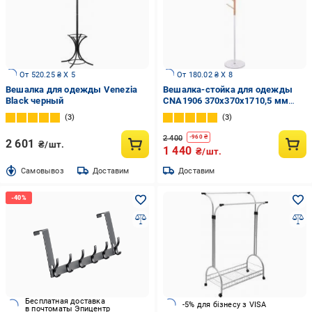
От 520.25 ₴ X 5
От 180.02 ₴ X 8
Вешалка для одежды Venezia
Вешалка-стойка для одежды
Black черный
CNA1906 370х370х1710,5 мм
белый/бук
3
3
2 400
-
960
₴
2 601
₴/шт.
1 440
₴/шт.
Cамовывоз
Доставим
Доставим
Бесплатная доставка
-5% для бізнесу з VISA
в почтоматы Эпицентр