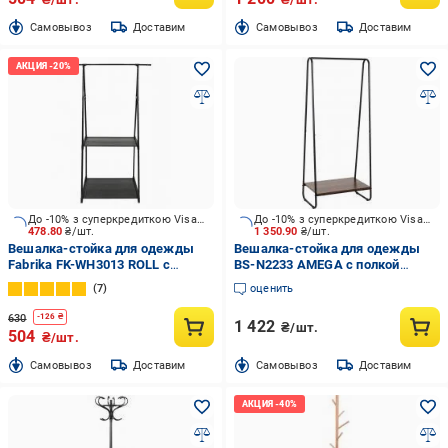
Cамовывоз
Доставим
Cамовывоз
Доставим
До -10% з суперкредиткою Visa Вигода
До -10% з суперкредиткою Visa Вигода
478.80
₴/шт.
1 350.90
₴/шт.
Вешалка-стойка для одежды
Вешалка-стойка для одежды
Fabrika FK-WH3013 ROLL с
BS-N2233 AMEGA с полкой
полками 83x43x156 см черный
600х400х1500 мм черный
7
оценить
630
-
126
₴
1 422
₴/шт.
504
₴/шт.
Cамовывоз
Доставим
Cамовывоз
Доставим