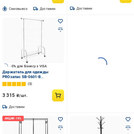
Доставим
Cамовывоз
Доставим
-5% для бізнесу з VISA
Держатель для одежды
PROзапас SB-0601-B
1210x510x1780 мм передвижной
3
на колесах хром
3 315
₴/шт.
Доставим