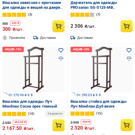
Вешалка навесная с крючками
Держатель для одежды
для одежды и вещей на двери
PROзапас SG-0125-MB
12в1 Серый (VGDVRI-BLK-1333)
1010x560x1850 мм двойной
3
7
хром
500
-
200
₴
2 306
₴/шт.
300
₴/шт.
Привезём
Доставим
Доставим
От 270.96 ₴ X 8
От 290.03 ₴ X 8
Вешалка для одежды Луч
Вешалка-стойка для одежды
Монблан Сосна орех темный
Луч Монблан Дуб венге
15
14
3 варианта
2 900
-
580
₴
2 550
-
382.50
₴
2 320
2 167.50
₴/шт.
₴/шт.