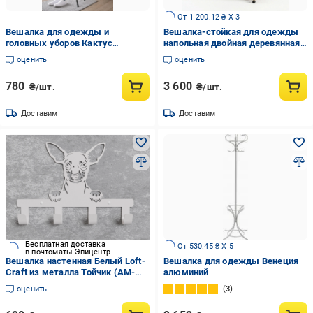
От 1 200.12 ₴ X 3
Вешалка для одежды и
Вешалка-стойкая для одежды
головных уборов Кактус
напольная двойная деревянная
напольная металлическая
на колесах с двумя полками для
оценить
оценить
(2512)
обуви 155х110х51 см Сосна
(33976723)
780
3 600
₴/шт.
₴/шт.
Доставим
Доставим
Бесплатная доставка
От 530.45 ₴ X 5
в почтоматы Эпицентр
Вешалка настенная Белый Loft-
Вешалка для одежды Венеция
Craft из металла Тойчик (AM-
алюминий
004-wh)
оценить
3