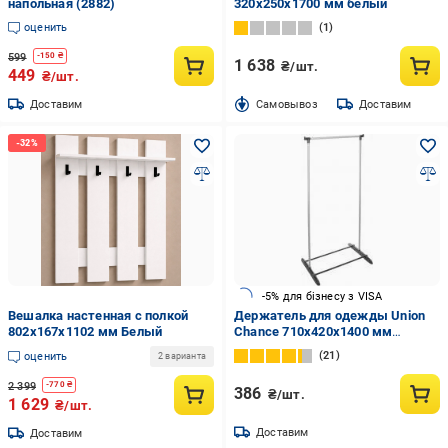
напольная (2882)
320х250х1700 мм белый
оценить
1
599
-
150
₴
1 638
₴/шт.
449
₴/шт.
Доставим
Cамовывоз
Доставим
-5% для бізнесу з VISA
Вешалка настенная с полкой
Держатель для одежды Union
802x167x1102 мм Белый
Chance 710x420x1400 мм
серебряный
21
оценить
2 варианта
2 399
-
770
₴
386
₴/шт.
1 629
₴/шт.
Доставим
Доставим