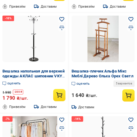
Привезём
Доставим
Привезём
Доставим
Вешалка напольная для верхней
Вешалка-плечик Альфа Мікс
одежды АКЛАС шиповник VKY-
Меблі Дерево Ольха Орех Светл
62 172х37 см
оценить
оценить
5 вариантов
1 990
-
200
₴
1 640
₴/шт.
1 790
₴/шт.
Привезём
Доставим
Доставим