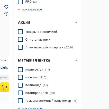
PRO
(2)
Europaw
Fdsport
Jako
KELME
SP-Planeta
SP-Sport
Select
Uhlsport
Zelart
Zeus
Другое
(61)
(2)
(11)
(14)
(11)
(38)
(1)
(14)
(21)
(73)
(3)
показать все
Акции
Товары с экономией
Оплата частями
Літня економія — серпень 2026
Материал щитка
игода
Light
полиуретан
(17)
пластик
(110)
арианта
полиамид
(16)
полипропилен
(68)
термопластичный эластомер
(16)
ударопрочный полипропилен
этилвинилацетат
(2)
показать все