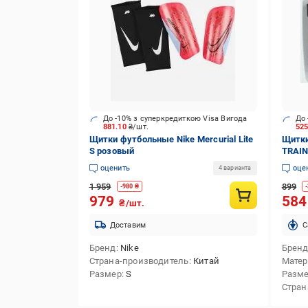
До -10% з суперкредиткою Visa Вигода
До 
881.10
₴/шт.
52
Щитки футбольные Nike Mercurial Lite
Щитки
S розовый
TRAIN
оценить
оце
4 варианта
1 959
899
-
980
₴
-
979
58
₴/шт.
Доставим
C
Бренд
Nike
Брен
Страна-производитель
Китай
Матер
Размер
S
Разм
Стран