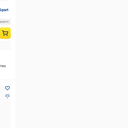
Sport
арианта
тик