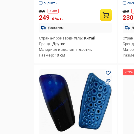
оценить
оце
369
250
-
120
₴
-
249
23
₴/шт.
Доставим
Д
Страна-производитель
Китай
Стран
Бренд
Другое
Брен
Материал изделия
пластик
Матер
Размер
10 см
Разм