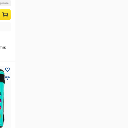
арианта
тик