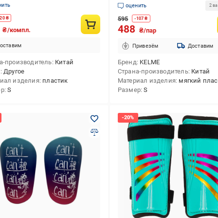
нить
оценить
2 в
595
20
₴
-
107
₴
0
488
₴/компл.
₴/пар
оставим
Привезём
Доставим
а-производитель
Китай
Бренд
KELME
д
Другое
Страна-производитель
Китай
иал изделия
пластик
Материал изделия
мягкий плас
ер
S
Размер
S