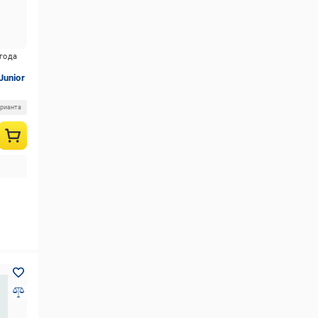
игода
Junior
арианта