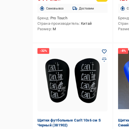
Cамовывоз
Доставим
C
Бренд
Pro Touch
Брен
Страна-производитель
Китай
Стран
Размер
M
Разм
Щитки футбольные Can't 10х6 см S
Щитки
Черный (381902)
Синий