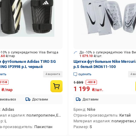
-10% з суперкредиткою Visa Вигода
До -10% з суперкредиткою Visa В
5.60
₴/пар
1 079.10
₴/шт.
 футбольные Adidas TIRO SG
Щитки футбольные Nike Mercurial
ING IP3998 р.L черный
р.S белый DN3611-100
нить
оценить
4 варианта
4 в
1 599
315
₴
-
400
₴
4
1 199
₴/пар
₴/шт.
амовывоз
Доставим
Доставим
д
Adidas
Бренд
Nike
иал изделия
полипропилен,EVA
Страна-производитель
Китай
ер
L
Материал изделия
полиуретан,пол
а-производитель
Пакистан
Размер
S