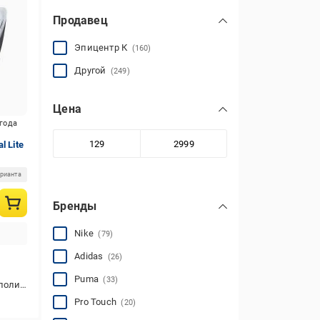
Продавец
Эпицентр К
(160)
Другой
(249)
Цена
игода
 Lite
арианта
Бренды
Nike
(79)
Adidas
(26)
Puma
(33)
иэстер
Pro Touch
(20)