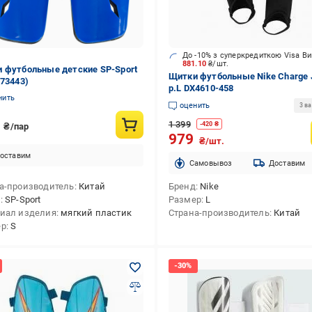
До -10% з суперкредиткою Visa В
881.10
₴/шт.
 футбольные детские SP-Sport
Щитки футбольные Nike Charge 
773443)
р.L DX4610-458
нить
оценить
3 в
2
1 399
-
420
₴
₴/пар
979
₴/шт.
оставим
Cамовывоз
Доставим
а-производитель
Китай
Бренд
Nike
д
SP-Sport
Размер
L
иал изделия
мягкий пластик
Страна-производитель
Китай
ер
S