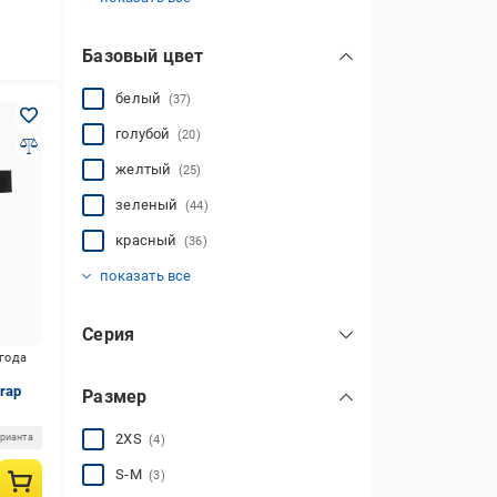
(20)
Базовый цвет
белый
(37)
голубой
(20)
желтый
(25)
зеленый
(44)
красный
(36)
мульти
оранжевый
розовый
серый
синий
фиолетовый
черный
(20)
(88)
(2)
(83)
(33)
(22)
(3)
показать все
Серия
игода
Attacanto Sleeve
(1)
rap
Размер
Comby New
(64)
Force 1000 HS Lite
(7)
2XS
арианта
(4)
Force 30 HS
(5)
S-M
(3)