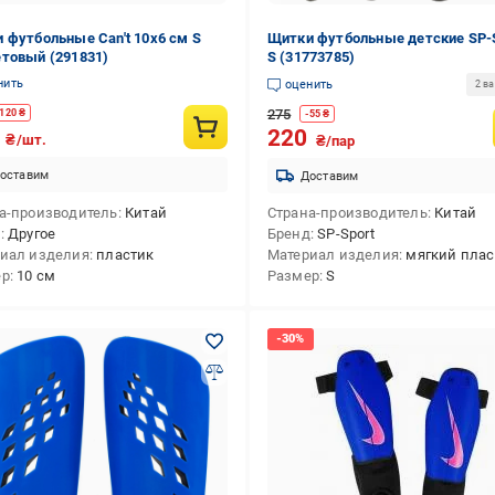
 футбольные Can't 10х6 см S
Щитки футбольные детские SP-
товый (291831)
S (31773785)
нить
оценить
2 в
275
120
₴
-
55
₴
9
220
₴/шт.
₴/пар
оставим
Доставим
а-производитель
Китай
Страна-производитель
Китай
д
Другое
Бренд
SP-Sport
иал изделия
пластик
Материал изделия
мягкий плас
ер
10 см
Размер
S