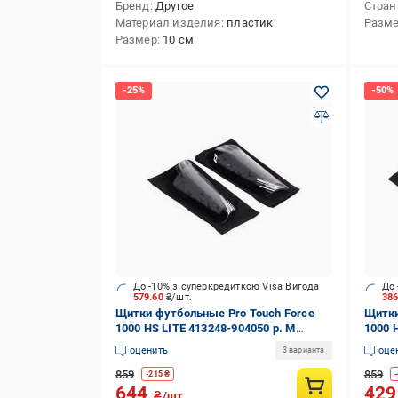
Бренд
Другое
Стран
Материал изделия
пластик
Разм
Размер
10 см
До -10% з суперкредиткою Visa Вигода
До 
579.60
₴/шт.
38
Щитки футбольные Pro Touch Force
Щитки
1000 HS LITE 413248-904050 р. M
1000 
черный
черн
оценить
оце
3 варианта
859
859
-
215
₴
-
644
42
₴/шт.