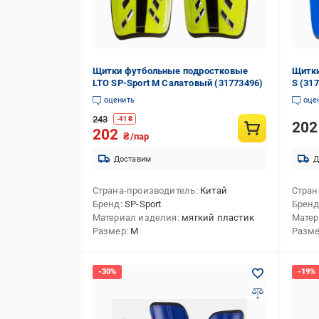
Щитки футбольные подростковые
Щитки
LTO SP-Sport M Салатовый (31773496)
S (31
оценить
оце
243
-
41
₴
20
202
₴/пар
Доставим
Д
Страна-производитель
Китай
Стран
Бренд
SP-Sport
Брен
Материал изделия
мягкий пластик
Матер
Размер
M
Разм