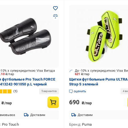
-10% з суперкредиткою Visa Вигода
До -10% з суперкредиткою Visa В
9.10
₴/пар
621
₴/пар
 футбольные Pro Touch FORCE
Щитки футбольные Puma ULTRA 
 413242-901050 р.L черный
Strap S зеленый
1
оценить
5 вариантов
4 в
9
690
₴/пар
₴/пар
амовывоз
Доставим
Доставим
д
Pro Touch
Бренд
Puma