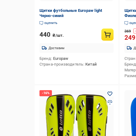
Щитки футбольные Europaw light
Щитки
Черно-синий
Фиоле
оценить
оце
369
-
440
₴/шт.
24
Доставим
Д
Бренд
Europaw
Стран
Страна-производитель
Китай
Брен
Матер
Разм