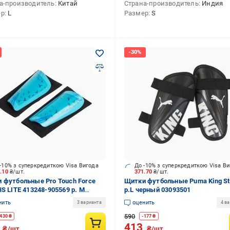
а-производитель
Китай
Страна-производитель
Индия
ер
L
Размер
S
-10% з суперкредиткою Visa Вигода
До -10% з суперкредиткою Visa В
6.10
₴/шт.
371.70
₴/шт.
 футбольные Pro Touch Force
Щитки футбольные Puma King St
HS LITE 413248-905569 р. M
р.L черный 03093501
ый
нить
оценить
3 варианта
4 в
590
430
₴
-
177
₴
9
413
₴/шт.
₴/шт.