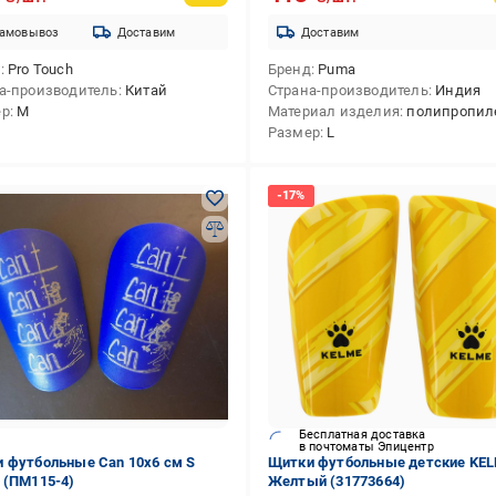
амовывоз
Доставим
Доставим
д
Pro Touch
Бренд
Puma
а-производитель
Китай
Страна-производитель
Индия
ер
M
Материал изделия
полипропилен,пол
Размер
L
Бесплатная доставка
в почтоматы Эпицентр
 футбольные Can 10x6 см S
Щитки футбольные детские KEL
 (ПМ115-4)
Желтый (31773664)