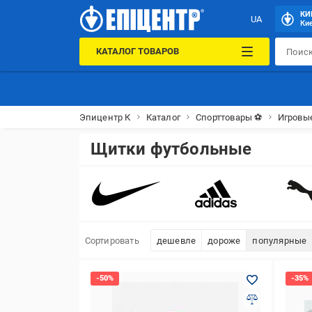
КИ
UA
Кие
КАТАЛОГ ТОВАРОВ
Эпицентр К
Каталог
Спорттовары ⚽
Игровы
Щитки футбольные
Сортировать
дешевле
дороже
популярные