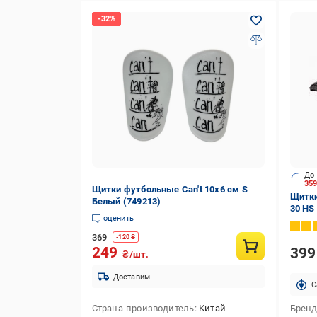
До 
35
Щитки футбольные Can't 10х6 см S
Щитки
Белый (749213)
30 HS
оценить
369
-
120
₴
249
39
₴/шт.
Доставим
C
Страна-производитель
Китай
Брен