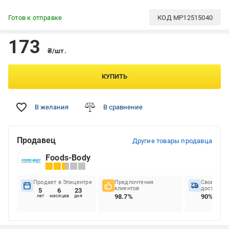
Готов к отправке
КОД
MP12515040
173
₴/шт.
КУПИТЬ
В желания
В сравнение
Продавец
Другие товары продавца
Foods-Body
Продает в Эпицентре
Предпочтения
Своеврем
клиентов
доставок
5
6
23
98.7%
90%
лет
месяцев
дня