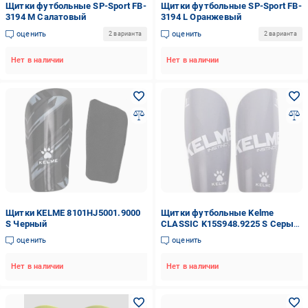
Щитки футбольные SP-Sport FB-
Щитки футбольные SP-Sport FB-
3194 M Салатовый
3194 L Оранжевый
оценить
оценить
2 варианта
2 варианта
Нет в наличии
Нет в наличии
Щитки KELME 8101HJ5001.9000
Щитки футбольные Kelme
S Черный
CLASSIC K15S948.9225 S Серый/
Белый
оценить
оценить
Нет в наличии
Нет в наличии