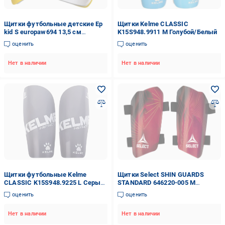
Щитки футбольные детские Ep
Щитки Kelme CLASSIC
kid S europaw694 13,5 см
K15S948.9911 M Голубой/Белый
Желтый
оценить
оценить
Нет в наличии
Нет в наличии
Щитки футбольные Kelme
Щитки Select SHIN GUARDS
CLASSIC K15S948.9225 L Серый/
STANDARD 646220-005 M
Белый
Красный
оценить
оценить
Нет в наличии
Нет в наличии