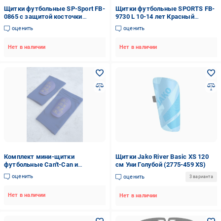
Щитки футбольные SP-Sport FB-
Щитки футбольные SPORTS FB-
0865 с защитой косточки
9730 L 10-14 лет Красный
Черный/Красный (FB-0865)
(6936116104256)
оценить
оценить
Нет в наличии
Нет в наличии
Комплект мини-щитки
Щитки Jako River Basic XS 120
футбольные Can't-Can и
см Уни Голубой (2775-459 XS)
держатели сеточки под щитки
оценить
оценить
3 варианта
Синий (2665287955)
Нет в наличии
Нет в наличии