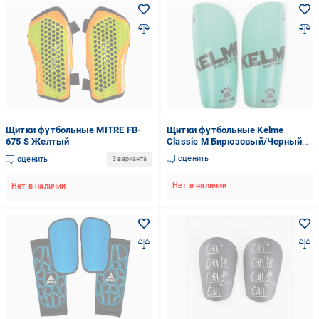
Щитки футбольные MITRE FB-
Щитки футбольные Kelme
675 S Желтый
Classic M Бирюзовый/Черный
(K15S948.9353)
оценить
оценить
3 варианта
Нет в наличии
Нет в наличии