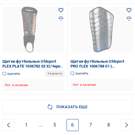
Щитки футбольные Uhlsport
Щитки футбольные Uhlsport
FLEX PLATE 1006782 02 XLЧерно-
PRO FLEX 1006788 01 L
оранжевый
Серебрено-голубой
оценить
оценить
3 варианта
Нет в наличии
Нет в наличии
ПОКАЗАТЬ ЕЩЕ
1
...
5
6
7
8