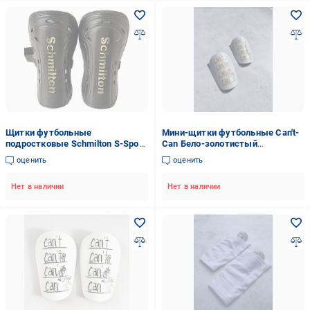
Щитки футбольные
Мини-щитки футбольные Can't-
подростковые Schmilton S-Sport
Can Бело-золотистый
M Черный (31492748)
(2578287852)
оценить
оценить
Нет в наличии
Нет в наличии