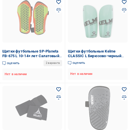
Щитки футбольные SP-Planeta
Щитки футбольные Kelme
FB-675 L 10-14+ лет Салатовый/
CLASSIC L Бирюзово-черный
Оранжевый (6936116104193)
(K15S948.9353)
оценить
оценить
2 варианта
Нет в наличии
Нет в наличии