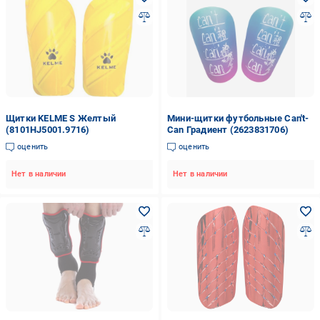
Щитки KELME S Желтый
Мини-щитки футбольные Can't-
(8101HJ5001.9716)
Can Градиент (2623831706)
оценить
оценить
Нет в наличии
Нет в наличии