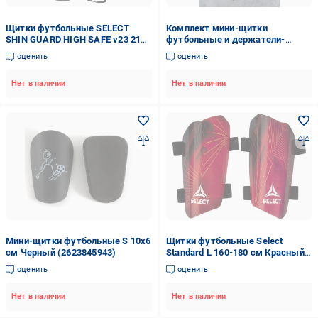
Щитки футбольные SELECT
Комплект мини-щитки
SHIN GUARD HIGH SAFE v23 212
футбольные и держатели-
S Синий/Черный
сеточки для щитков Белый
оценить
оценить
(2639281112)
Нет в наличии
Нет в наличии
Мини-щитки футбольные S 10х6
Щитки футбольные Select
см Черный (2623845943)
Standard L 160-180 см Красный
(64760L)
оценить
оценить
Нет в наличии
Нет в наличии