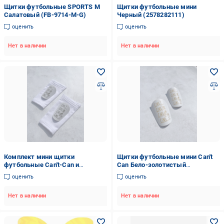
Щитки футбольные SPORTS M
Щитки футбольные мини
Салатовый (FB-9714-M-G)
Черный (2578282111)
оценить
оценить
Нет в наличии
Нет в наличии
Комплект мини щитки
Щитки футбольные мини Can't
футбольные Can't-Can и
Can Бело-золотистый
держатели сетки под щитки S
(2578272888)
оценить
оценить
Белый (2578289961)
Нет в наличии
Нет в наличии