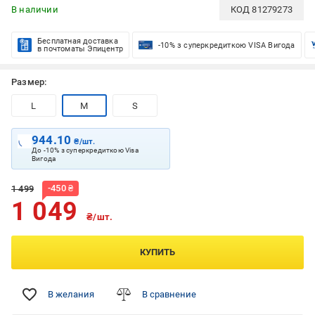
В наличии
КОД
81279273
Бесплатная доставка
-10% з суперкредиткою VISA Вигода
в почтоматы Эпицентр
Размер:
L
M
S
944.10
₴/шт.
До -10% з суперкредиткою Visa
Вигода
-
450
₴
1 499
1 049
₴/шт.
КУПИТЬ
В желания
В сравнение