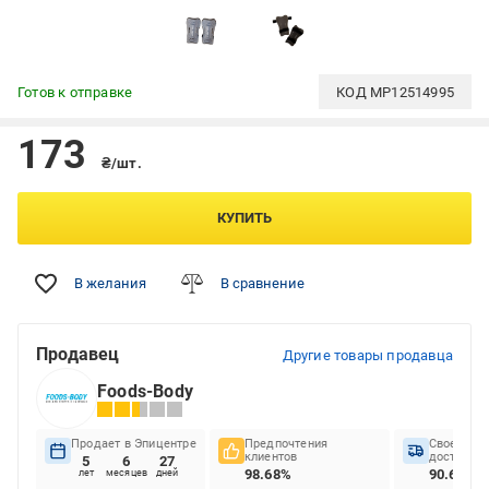
Готов к отправке
КОД
MP12514995
173
₴/шт.
КУПИТЬ
В желания
В сравнение
Продавец
Другие товары продавца
Foods-Body
Продает в Эпицентре
Предпочтения
Своеврем
клиентов
доставок
5
6
27
98.68%
90.6%
лет
месяцев
дней