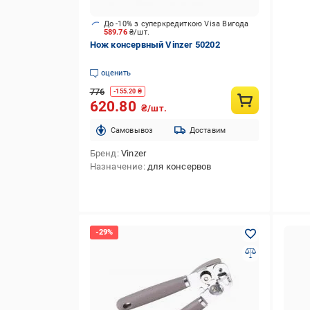
До -10% з суперкредиткою Visa Вигода
589.76
₴/шт.
Нож консервный Vinzer 50202
оценить
776
-
155.20
₴
620.80
₴/шт.
Cамовывоз
Доставим
Бренд
Vinzer
Назначение
для консервов