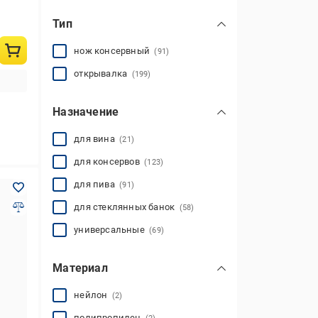
Тип
нож консервный
(91)
открывалка
(199)
Назначение
для вина
(21)
для консервов
(123)
для пива
(91)
для стеклянных банок
(58)
универсальные
(69)
Материал
нейлон
(2)
полипропилен