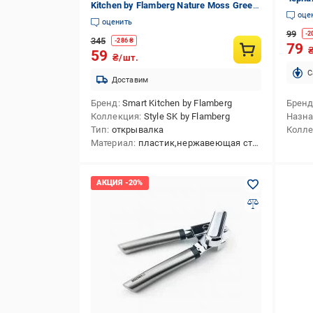
Kitchen by Flamberg Nature Moss Green
оце
18 см
оценить
99
-
2
345
-
286
₴
79
59
₴/шт.
C
Доставим
Бренд
Smart Kitchen by Flamberg
Брен
Коллекция
Style SK by Flamberg
Назн
Тип
открывалка
Колл
Материал
пластик,нержавеющая сталь