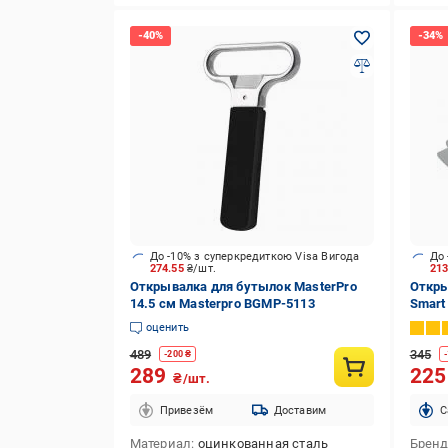
До -10% з суперкредиткою Visa Вигода
До 
274.55
₴/шт.
21
Открывалка для бутылок MasterPro
Откры
14.5 см Masterpro BGMP-5113
Smart
оценить
489
345
-
200
₴
-
289
22
₴/шт.
Привезём
Доставим
C
Материал
оцинкованная сталь
Брен