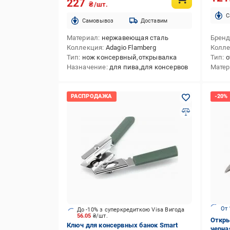
227
₴/шт.
C
Cамовывоз
Доставим
Материал
нержавеющая сталь
Брен
Коллекция
Adagio Flamberg
Колл
Тип
нож консервный,открывалка
Тип
о
Назначение
для пива,для консервов
Мате
От 
До -10% з суперкредиткою Visa Вигода
56.05
₴/шт.
Откры
Ключ для консервных банок Smart
черна