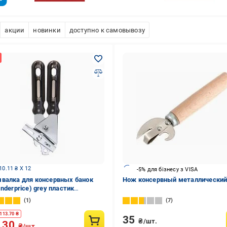
акции
новинки
доступно к самовывозу
10.11 ₴ X 12
-5% для бізнесу з VISA
валка для консервных банок
Нож консервный металлически
nderprice) grey пластик
авеющая сталь
1
7
113.70
₴
35
₴/шт.
.30
₴/шт.