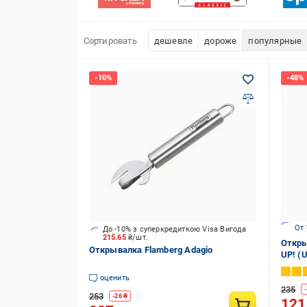
Сортировать
дешевле
дороже
популярные
От 
До -10% з суперкредиткою Visa Вигода
215.65
₴/шт.
Откры
Открывалка Flamberg Adagio
UP! (U
нерж
оценить
235
-
253
-
26
₴
121