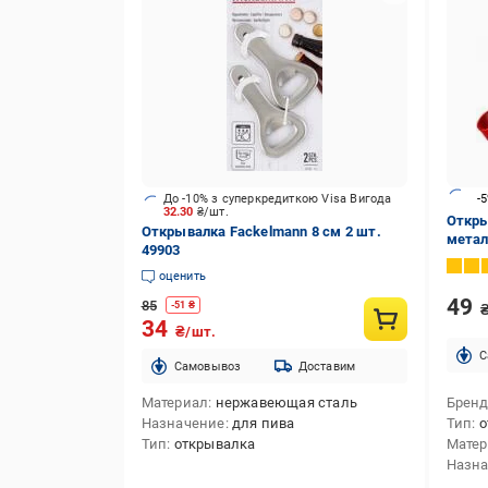
До -10% з суперкредиткою Visa Вигода
-
32.30
₴/шт.
Откры
Открывалка Fackelmann 8 см 2 шт.
метал
49903
штоп
оценить
49
85
-
51
₴
34
₴/шт.
C
Cамовывоз
Доставим
Материал
нержавеющая сталь
Брен
Назначение
для пива
Тип
о
Тип
открывалка
Мате
Назн