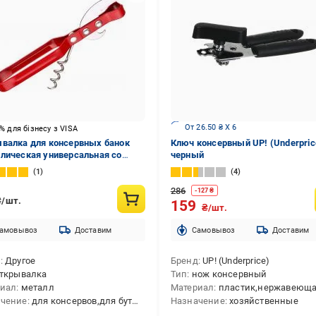
От 26.50 ₴ X 6
5% для бізнесу з VISA
валка для консервных банок
Ключ консервный UP! (Underpric
лическая универсальная со
черный
ором
1
4
286
-
127
₴
₴/шт.
159
₴/шт.
амовывоз
Доставим
Cамовывоз
Доставим
д
Другое
Бренд
UP! (Underprice)
ткрывалка
Тип
нож консервный
риал
металл
Материал
пластик,нержавеющая с
ачение
для консервов,для бутылок
Назначение
хозяйственные