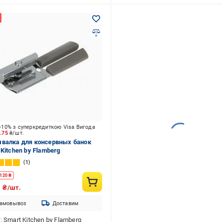
-10% з суперкредиткою Visa Вигода
3.75
₴/шт.
валка для консервных банок
 Kitchen by Flamberg
1
120
₴
5
₴/шт.
амовывоз
Доставим
д
Smart Kitchen by Flamberg