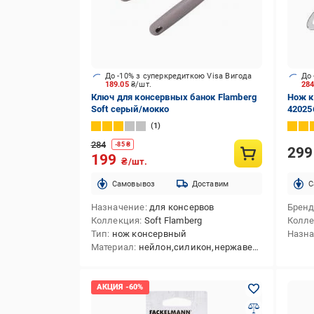
До -10% з суперкредиткою Visa Вигода
До 
189.05
₴/шт.
28
Ключ для консервных банок Flamberg
Нож к
Soft серый/мокко
42025
1
284
-
85
₴
29
199
₴/шт.
Cамовывоз
Доставим
C
Назначение
для консервов
Брен
Коллекция
Soft Flamberg
Колл
Тип
нож консервный
Назн
Материал
нейлон,силикон,нержавеющая сталь