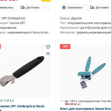
амовывоз
Доставим
Cамовывоз
Доставим
д
UP! (Underprice)
Бренд
Другое
екция
Cucina UP!
Тип
открывалка,нож консервн
ткрывалка
Назначение
для бутылок,для п
риал
нержавеющая сталь,пластик
Материал
дерево,нержавеющая с
13.17 ₴ X 6
До -10% з суперкредиткою Visa В
284.05
₴/шт.
валка UP! (Underprice) Basic
Ключ для консервных банок Krau
я