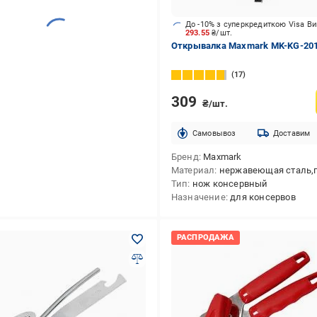
До -10% з суперкредиткою Visa В
293.55
₴/шт.
Открывалка Maxmark MK-KG-20
17
309
₴/шт.
Cамовывоз
Доставим
Бренд
Maxmark
Материал
нержавеющая сталь,пла
Тип
нож консервный
Назначение
для консервов