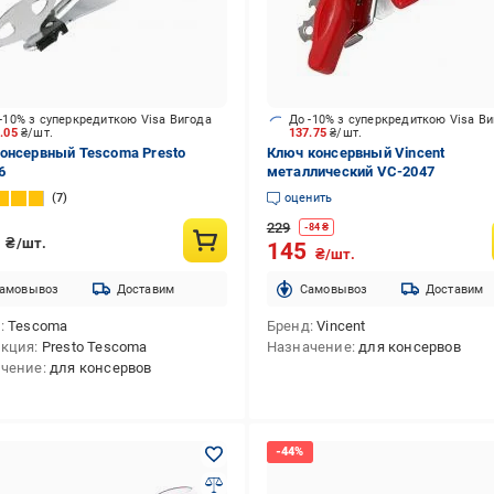
-10% з суперкредиткою Visa Вигода
До -10% з суперкредиткою Visa В
4.05
₴/шт.
137.75
₴/шт.
онсервный Tescoma Presto
Ключ консервный Vincent
6
металлический VC-2047
7
оценить
229
-
84
₴
9
₴/шт.
145
₴/шт.
амовывоз
Доставим
Cамовывоз
Доставим
д
Tescoma
Бренд
Vincent
екция
Presto Tescoma
Назначение
для консервов
ачение
для консервов