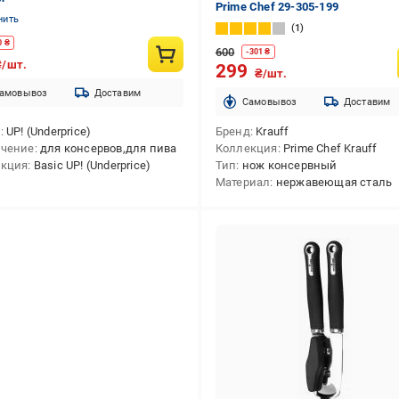
Prime Chef 29-305-199
нить
1
0
₴
600
-
301
₴
₴/шт.
299
₴/шт.
амовывоз
Доставим
Cамовывоз
Доставим
д
UP! (Underprice)
Бренд
Krauff
ачение
для консервов,для пива
Коллекция
Prime Chef Krauff
екция
Basic UP! (Underprice)
Тип
нож консервный
Материал
нержавеющая сталь