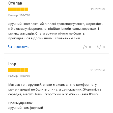
Степан
19.09.2023
Розмір: 160x200
Зручний і компактний в плані транспортування, жорсткість
я б сказав універсальна, підійде і любителям жорстких, і
м'яких матраців. Спати зручно, нічого не болить,
прокидаєшся відпочившим і сповненим сил
Ответить
0
0
Ігор
04.09.2023
Розмір: 180x200
Матрац топ, зручний, спати максимально комфортно, у
мене нарешті не болить спина, а це показник. Жорсткість
середня, мабуть більш жорсткий, ніж м'який (вага 80 кг).
Преимущества:
Зручний, комфортний