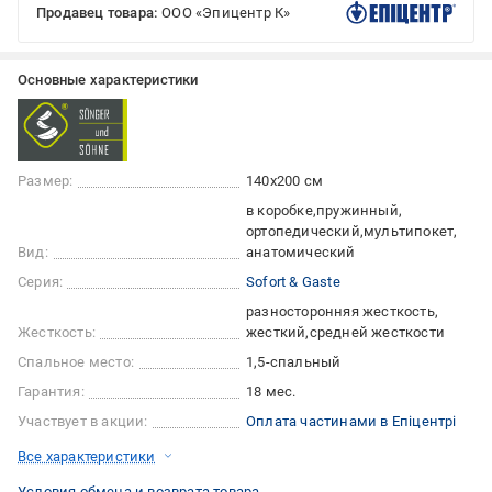
Продавец товара:
ООО «Эпицентр К»
Основные характеристики
Размер:
140x200 см
в коробке
пружинный
ортопедический
мультипокет
Вид:
анатомический
Серия:
Sofort & Gaste
разносторонняя жесткость
Жесткость:
жесткий
средней жесткости
Спальное место:
1,5-спальный
Гарантия:
18 мес.
Участвует в акции:
Оплата частинами в Епіцентрі
Все характеристики
Условия обмена и возврата товара