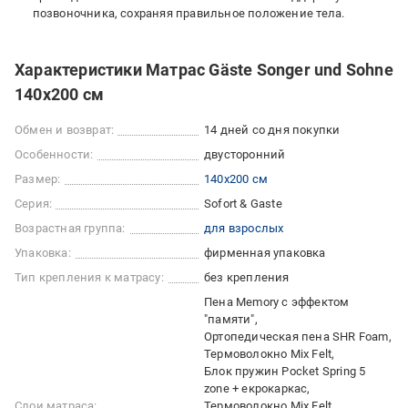
позвоночника, сохраняя правильное положение тела.
Характеристики Матрас Gäste Songer und Sohne
140x200 см
Обмен и возврат:
14 дней со дня покупки
Особенности:
двусторонний
Размер:
140x200 см
Серия:
Sofort & Gaste
Возрастная группа:
для взрослых
Упаковка:
фирменная упаковка
Тип крепления к матрасу:
без крепления
Пена Memory с эффектом
"памяти"
Ортопедическая пена SHR Foam
Термоволокно Mix Felt
Блок пружин Pocket Spring 5
zone + екрокаркас
Слои матраса:
Термоволокно Mix Felt