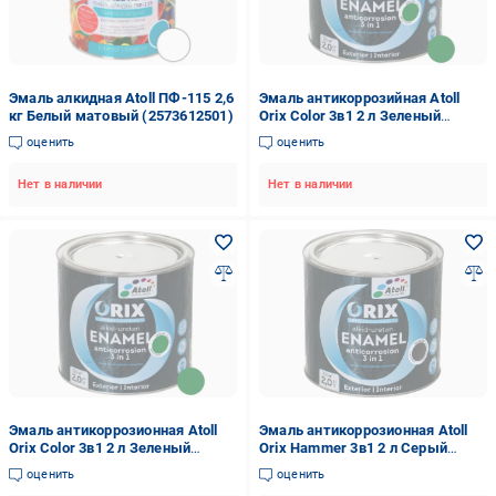
Эмаль алкидная Atoll ПФ-115 2,6
Эмаль антикоррозийная Atoll
кг Белый матовый (2573612501)
Orix Color 3в1 2 л Зеленый
(2573779269)
оценить
оценить
Нет в наличии
Нет в наличии
Эмаль антикоррозионная Atoll
Эмаль антикоррозионная Atoll
Orix Color 3в1 2 л Зеленый
Orix Hammer 3в1 2 л Серый
(2573779269)
(2573841268)
оценить
оценить