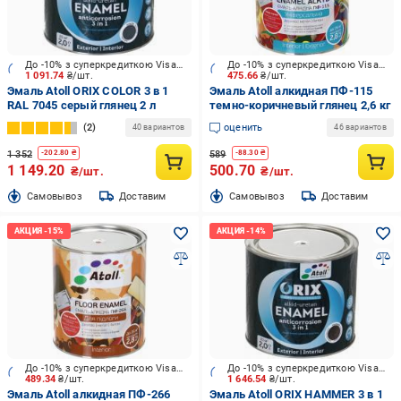
До -10% з суперкредиткою Visa Вигода
До -10% з суперкредиткою Visa Вигода
1 091.74
₴/шт.
475.66
₴/шт.
Эмаль Atoll ORIX COLOR 3 в 1
Эмаль Atoll алкидная ПФ-115
RAL 7045 серый глянец 2 л
темно-коричневый глянец 2,6 кг
2
оценить
40 вариантов
46 вариантов
1 352
589
-
202.80
₴
-
88.30
₴
1 149.20
500.70
₴/шт.
₴/шт.
Cамовывоз
Доставим
Cамовывоз
Доставим
До -10% з суперкредиткою Visa Вигода
До -10% з суперкредиткою Visa Вигода
489.34
₴/шт.
1 646.54
₴/шт.
Эмаль Atoll алкидная ПФ-266
Эмаль Atoll ORIX HAMMER 3 в 1