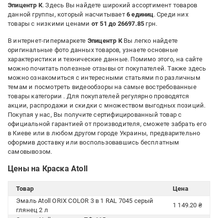
Эпицентр К
. Здесь Вы найдете широкий ассортимент товаров
данной группы, который насчитывает
6 единиц
. Среди них
товары с низкими ценами
от 51 до 26697.85
грн.
В интернет-гипермаркете
Эпицентр К
Вы легко найдете
оригинальные фото данных товаров, узнаете основные
характеристики и технические данные. Помимо этого, на сайте
можно почитать полезные отзывы от покупателей. Также здесь
можно ознакомиться с интересными статьями по различным
темам и посмотреть видеообзоры на самые востребованные
товары категории
. Для покупателей регулярно проводятся
акции, распродажи и скидки с множеством выгодных позиций.
Покупая у нас, Вы получите сертифицированный товар с
официальной гарантией от производителя, сможете забрать его
в Киеве или в любом другом городе Украины, предварительно
оформив доставку или воспользовавшись бесплатным
самовывозом.
Цены на Краска Atoll
Товар
Цена
Эмаль Atoll ORIX COLOR 3 в 1 RAL 7045 серый
1 149.20 ₴
глянец 2 л