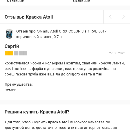
МАЛЯРНЫЕ
МАЛЯРНЫЕ
Отзывы: Краска Atoll
Отзыв про: Эмаль Atoll ORIX COLOR 3 в 1 RAL 8017
коричневый глянец 0,7 л
Сергій
27.05.2026
користувався чорним кольором і жовтим, хвалили консультанти,
ось і повівся.... фарба в два слоя, вже проступає ржавчіна, на
сонці газова труба вже віцвіла до блідого навіть в тіні
Преимущества:
немає
Решили купить Краска Atoll?
Для того, чтобы купить
Краска Atoll
высокого качества по
доступной цене, достаточно посетить наш интернет-магазин