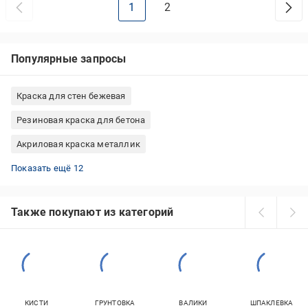
1
2
Популярные запросы
Краска для стен бежевая
Резиновая краска для бетона
Акриловая краска металлик
Белая краска для мебели
Эмаль алкидная
Акриловая краска черная
Декоративная краска Feidal
Силиконовая краска для наружных работ
Водоэмульсионная краска 3 литра
Краска резиновая Farbex
Краска для крыши из металла
Коричневая краска для дерева
Акриловая краска для наружных работ
Желтая эмаль
Прозрачная краска по металлу
Показать ещё 12
Также покупают из категорий
КИСТИ
ГРУНТОВКА
ВАЛИКИ
ШПАКЛЕВКА