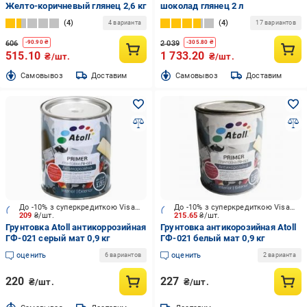
Желто-коричневый глянец 2,6 кг
шоколад глянец 2 л
4
4
4 варианта
17 вариантов
606
2 039
-
90.90
₴
-
305.80
₴
515.10
1 733.20
₴/шт.
₴/шт.
Cамовывоз
Доставим
Cамовывоз
Доставим
До -10% з суперкредиткою Visa Вигода
До -10% з суперкредиткою Visa Вигода
209
₴/шт.
215.65
₴/шт.
Грунтовка Atoll антикоррозийная
Грунтовка антикорозийная Atoll
ГФ-021 серый мат 0,9 кг
ГФ-021 белый мат 0,9 кг
оценить
оценить
6 вариантов
2 варианта
220
227
₴/шт.
₴/шт.