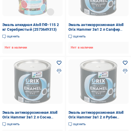
Эмаль алкидная Atoll ПФ-115 2
Эмаль антикоррозионная Atoll
кг Серебристый (2573649313)
Orix Hammer 3в1 2 л Сапфир
(2573840215)
оценить
оценить
Нет в наличии
Нет в наличии
Эмаль антикоррозионная Atoll
Эмаль антикоррозионная Atoll
Orix Hammer 3в1 2 л Сосна
Orix Hammer 3в1 2 л Рубин
(2573849480)
(2573839273)
оценить
оценить