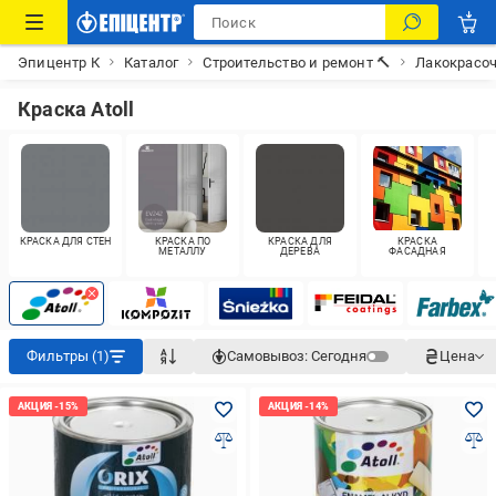
Эпицентр К
Каталог
Строительство и ремонт 🔨
Лакокрасо
Краска Atoll
КРАСКА ДЛЯ СТЕН
КРАСКА ПО
КРАСКА ДЛЯ
КРАСКА
МЕТАЛЛУ
ДЕРЕВА
ФАСАДНАЯ
Фильтры (1)
Самовывоз:
Сегодня
Цена