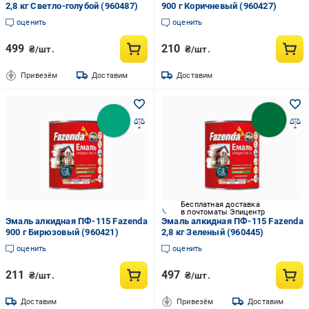
2,8 кг Светло-голубой (960487)
900 г Коричневый (960427)
оценить
оценить
499
210
₴/шт.
₴/шт.
Привезём
Доставим
Доставим
Бесплатная доставка
в почтоматы Эпицентр
Эмаль алкидная ПФ-115 Fazenda
Эмаль алкидная ПФ-115 Fazenda
900 г Бирюзовый (960421)
2,8 кг Зеленый (960445)
оценить
оценить
211
497
₴/шт.
₴/шт.
Доставим
Привезём
Доставим