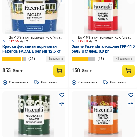
До -10% з суперкредиткою Visa Вигода
До -10% з суперкредиткою Visa Вигода
812.25
₴/шт.
142.50
₴/шт.
Краска фасадная акриловая
Эмаль Fazenda алкидная ПФ-115
Fazenda FACADE белый 12,6 кг
белый глянец 0,9 кг
22
15
4 варианта
43 варианта
855
150
₴/шт.
₴/шт.
Cамовывоз
Доставим
Cамовывоз
Доставим