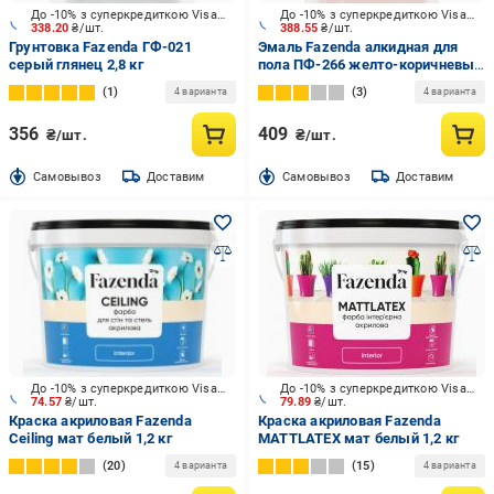
До -10% з суперкредиткою Visa Вигода
До -10% з суперкредиткою Visa Вигода
338.20
₴/шт.
388.55
₴/шт.
Грунтовка Fazenda ГФ-021
Эмаль Fazenda алкидная для
серый глянец 2,8 кг
пола ПФ-266 желто-коричневый
глянец 2,8 кг
1
3
4 варианта
4 варианта
356
409
₴/шт.
₴/шт.
Cамовывоз
Доставим
Cамовывоз
Доставим
До -10% з суперкредиткою Visa Вигода
До -10% з суперкредиткою Visa Вигода
74.57
₴/шт.
79.89
₴/шт.
Краска акриловая Fazenda
Краска акриловая Fazenda
Ceiling мат белый 1,2 кг
MATTLATEX мат белый 1,2 кг
20
15
4 варианта
4 варианта