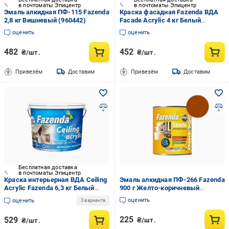
в почтоматы Эпицентр
в почтоматы Эпицентр
Эмаль алкидная ПФ-115 Fazenda
Краска фасадная Fazenda ВДА
2,8 кг Вишневый (960442)
Faсade Acrylic 4 кг Белый
(1019219)
оценить
оценить
482
452
₴/шт.
₴/шт.
Привезём
Доставим
Привезём
Доставим
Бесплатная доставка
в почтоматы Эпицентр
Краска интерьерная ВДА Ceiling
Эмаль алкидная ПФ-266 Fazenda
Acrylic Fazenda 6,3 кг Белый
900 г Желто-коричневый
(1019228)
(960458)
оценить
оценить
3 варианта
225
529
₴/шт.
₴/шт.