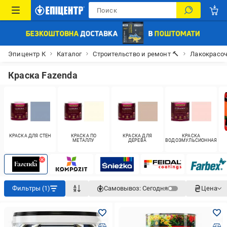
Эпицентр К
Каталог
Строительство и ремонт 🔨
Лакокрасо
Краска Fazenda
КРАСКА ДЛЯ СТЕН
КРАСКА ПО
КРАСКА ДЛЯ
КРАСКА
МЕТАЛЛУ
ДЕРЕВА
ВОДОЭМУЛЬСИОННАЯ
Фильтры (1)
Самовывоз:
Сегодня
Цена