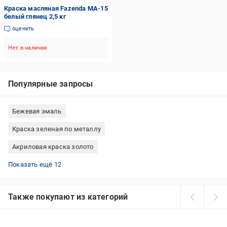
Краска масляная Fazenda МА-15
белый глянец 2,5 кг
оценить
Нет в наличии
Популярные запросы
Бежевая эмаль
Краска зеленая по металлу
Акриловая краска золото
Краска с колорированием Aura®
Краска зеленая 3 литра
Голубой эмаль
Алкидно-уретановая эмаль
Серая краска для металла
КОРАБЕЛЬНАЯ эмаль
Краска-эмаль без запаха
Краска с колорированием Caparol
Краска декоративная для стен
Коричневая краска для дерева
Прозрачная краска по металлу
Краска с колорированием Kolorit
Показать ещё 12
Также покупают из категорий