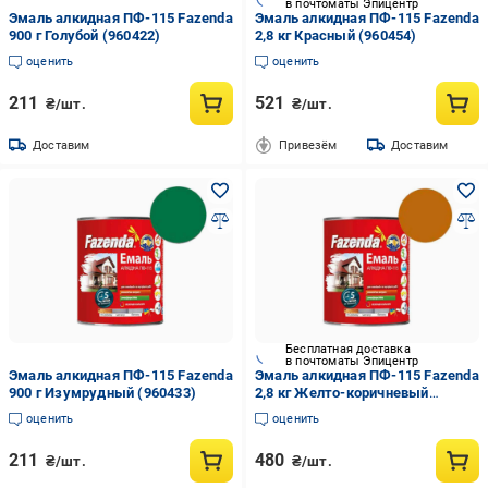
в почтоматы Эпицентр
Эмаль алкидная ПФ-115 Fazenda
Эмаль алкидная ПФ-115 Fazenda
900 г Голубой (960422)
2,8 кг Красный (960454)
оценить
оценить
211
521
₴/шт.
₴/шт.
Доставим
Привезём
Доставим
Бесплатная доставка
в почтоматы Эпицентр
Эмаль алкидная ПФ-115 Fazenda
Эмаль алкидная ПФ-115 Fazenda
900 г Изумрудный (960433)
2,8 кг Желто-коричневый
(960444)
оценить
оценить
211
480
₴/шт.
₴/шт.