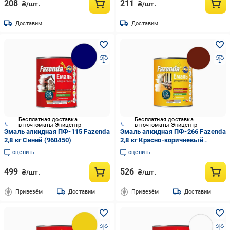
208
211
₴/шт.
₴/шт.
Доставим
Доставим
Бесплатная доставка
Бесплатная доставка
в почтоматы Эпицентр
в почтоматы Эпицентр
Эмаль алкидная ПФ-115 Fazenda
Эмаль алкидная ПФ-266 Fazenda
2,8 кг Синий (960450)
2,8 кг Красно-коричневый
(960461)
оценить
оценить
499
526
₴/шт.
₴/шт.
Привезём
Доставим
Привезём
Доставим