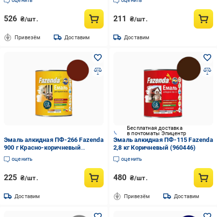
оценить
оценить
526
211
₴/шт.
₴/шт.
Привезём
Доставим
Доставим
Бесплатная доставка
в почтоматы Эпицентр
Эмаль алкидная ПФ-266 Fazenda
Эмаль алкидная ПФ-115 Fazenda
900 г Красно-коричневый
2,8 кг Коричневый (960446)
(960459)
оценить
оценить
225
480
₴/шт.
₴/шт.
Доставим
Привезём
Доставим