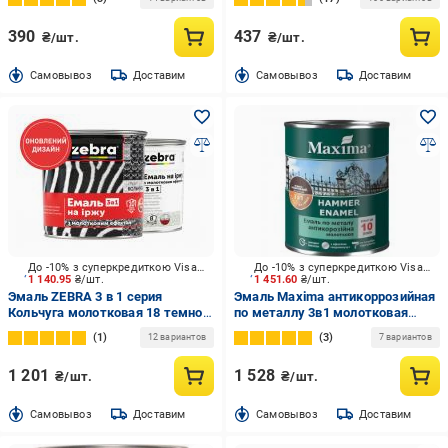
390
437
₴/шт.
₴/шт.
Cамовывоз
Доставим
Cамовывоз
Доставим
До -10% з суперкредиткою Visa Вигода
До -10% з суперкредиткою Visa Вигода
1 140.95
₴/шт.
1 451.60
₴/шт.
Эмаль ZEBRA 3 в 1 серия
Эмаль Maxima антикоррозийная
Кольчуга молотковая 18 темно-
по металлу 3в1 молотковая
серый глянец 2,2 кг
антрацит глянец 2,3 кг
1
3
12 вариантов
7 вариантов
1 201
1 528
₴/шт.
₴/шт.
Cамовывоз
Доставим
Cамовывоз
Доставим