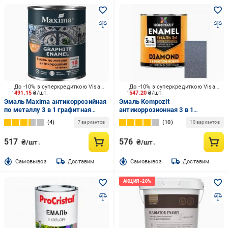
До -10% з суперкредиткою Visa Вигода
До -10% з суперкредиткою Visa Вигода
491.15
₴/шт.
547.20
₴/шт.
Эмаль Maxima антикоррозийная
Эмаль Kompozit
по металлу 3 в 1 графитная
антикоррозионная 3 в 1
черный мат 0,75 кг
DIAMOND графит
4
10
7 вариантов
10 вариантов
металлический 0,65 л
517
576
₴/шт.
₴/шт.
Cамовывоз
Доставим
Cамовывоз
Доставим