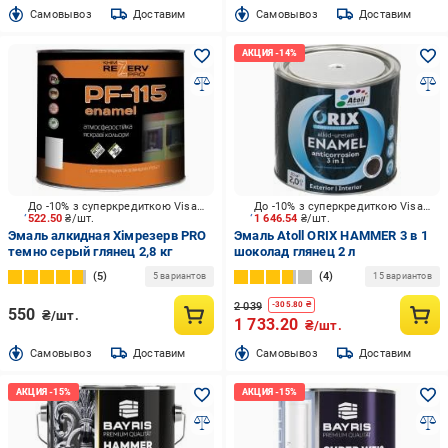
Cамовывоз
Доставим
Cамовывоз
Доставим
До -10% з суперкредиткою Visa Вигода
До -10% з суперкредиткою Visa Вигода
522.50
₴/шт.
1 646.54
₴/шт.
Эмаль алкидная Хімрезерв PRO
Эмаль Atoll ORIX HAMMER 3 в 1
темно серый глянец 2,8 кг
шоколад глянец 2 л
5
4
5 вариантов
15 вариантов
2 039
-
305.80
₴
550
₴/шт.
1 733.20
₴/шт.
Cамовывоз
Доставим
Cамовывоз
Доставим