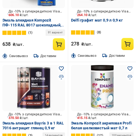
До -10% з суперкредиткою Visa Вигода
До -10% з суперкредиткою Visa Вигода
606.10
₴/шт.
264.10
₴/шт.
Эмаль алкидная Kompozit
Delfi графит мат 0,9 л 0,9 кг
ПФ-115 RAL 8017 шоколадный,
RAL 8017 мат 2,8 кг
8
1
91 вариант
278
638
₴/шт.
₴/шт.
Cамовывоз
Доставим
Cамовывоз
Доставим
До -10% з суперкредиткою Visa Вигода
До -10% з суперкредиткою Visa Вигода
370.50
₴/шт.
415.15
₴/шт.
Эмаль алкидная Bayris 3 в 1 RAL
Эмаль Kompozit акриловая Profi
7016 антрацит глянец 0,9 кг
белая шелковистый мат 0,7 л
3
17
14 вариантов
100 вариантов