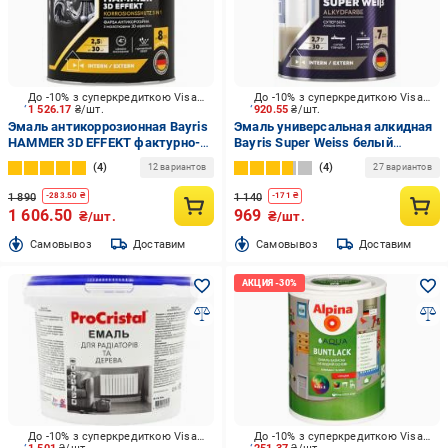
До -10% з суперкредиткою Visa Вигода
До -10% з суперкредиткою Visa Вигода
1 526.17
₴/шт.
920.55
₴/шт.
Эмаль антикоррозионная Bayris
Эмаль универсальная алкидная
HAMMER 3D EFFEKT фактурно-
Bayris Super Weiss белый
черный глянец 2,5 л
высокий глянец 2,7 кг
4
4
12 вариантов
27 вариантов
1 890
1 140
-
283.50
₴
-
171
₴
1 606.50
969
₴/шт.
₴/шт.
Cамовывоз
Доставим
Cамовывоз
Доставим
До -10% з суперкредиткою Visa Вигода
До -10% з суперкредиткою Visa Вигода