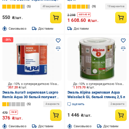
2,8 кг
5
9
49 вариантов
18 вариантов
2 298
-
689.40
₴
550
₴/шт.
1 608.60
₴/шт.
Cамовывоз
Доставим
Доставим
До -10% з суперкредиткою Visa Вигода
До -10% з суперкредиткою Visa Вигода
357.20
₴/шт.
1 373.70
₴/шт.
Эмаль Aura® акриловая Luxpro
Эмаль Alpina акриловая Aqua
Remix Aqua 30 белый полумат
Weisslack GL белый глянец 2,5 л
0,75 л
5
оценить
4 варианта
2 варианта
470
-
94
₴
1 446
₴/шт.
376
₴/шт.
Cамовывоз
Доставим
Cамовывоз
Доставим