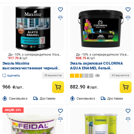
До -10% з суперкредиткою Visa Вигода
До -10% з суперкредиткою Visa Вигода
917.70
₴/шт.
838.75
₴/шт.
Эмаль Maxima
Эмаль акриловая COLORINA
высококачественная черный
AQUA ENAMEL белый
мат 2,3 кг
шелковистый мат 2 л
оценить
6
38 вариантов
40 вариантов
966
882.90
₴/шт.
₴/шт.
Cамовывоз
Доставим
Cамовывоз
Доставим