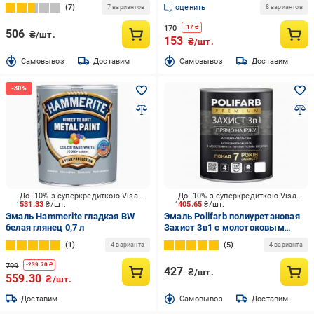
коричневый глянец 0,75 л
дерева полумат Белая 0,3 л
7
оценить
7 вариантов
8 вариантов
170
-
17
₴
506
₴/шт.
153
₴/шт.
Cамовывоз
Доставим
Cамовывоз
Доставим
До -10% з суперкредиткою Visa Вигода
До -10% з суперкредиткою Visa Вигода
531.33
₴/шт.
405.65
₴/шт.
Эмаль Hammerite гладкая BW
Эмаль Polifarb полиуретановая
белая глянец 0,7 л
Захист 3в1 с молотоковым
эффектом морская зелень
1
5
4 варианта
4 варианта
глянец 0,7 кг
799
-
239.70
₴
427
₴/шт.
559.30
₴/шт.
Доставим
Cамовывоз
Доставим