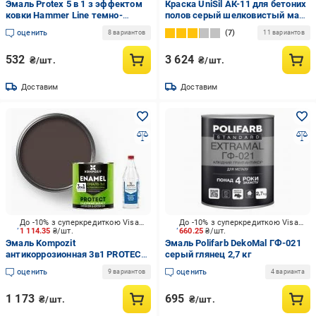
Эмаль Protex 5 в 1 з эффектом
Краска UniSil АК-11 для бетоних
ковки Hammer Line темно-
полов серый шелковистый мат
коричневый шелковистый мат
10 л
оценить
7
8 вариантов
11 вариантов
0,75 кг
532
3 624
₴/шт.
₴/шт.
Доставим
Доставим
До -10% з суперкредиткою Visa Вигода
До -10% з суперкредиткою Visa Вигода
1 114.35
₴/шт.
660.25
₴/шт.
Эмаль Kompozit
Эмаль Polifarb DekoMal ГФ-021
антикоррозионная 3в1 PROTECT
серый глянец 2,7 кг
Коричневый 2,7 кг +
оценить
оценить
9 вариантов
4 варианта
Растворитель универсальный
Kompozit 0,5 л
1 173
695
₴/шт.
₴/шт.