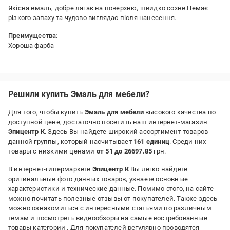
Якісна емаль, добре лягає на поверхню, швидко сохне.Немає
різкого запаху та чудово виглядає після нанесення.
Преимущества:
Хороша фарба
Недостатки:
Не виявив
Решили купить Эмаль для мебели?
Для того, чтобы купить
Эмаль для мебели
высокого качества по
доступной цене, достаточно посетить наш интернет-магазин
Эпицентр К
. Здесь Вы найдете широкий ассортимент товаров
данной группы, который насчитывает
161 единиц
. Среди них
товары с низкими ценами
от 51 до 26697.85
грн.
В интернет-гипермаркете
Эпицентр К
Вы легко найдете
оригинальные фото данных товаров, узнаете основные
характеристики и технические данные. Помимо этого, на сайте
можно почитать полезные отзывы от покупателей. Также здесь
можно ознакомиться с интересными статьями по различным
темам и посмотреть видеообзоры на самые востребованные
товары категории
. Для покупателей регулярно проводятся