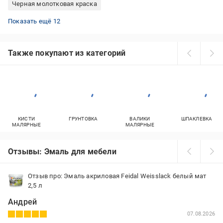
Черная молотковая краска
Краска для крыши из металла
Эмаль алкидная
Резиновая краска 12 кг
Матовая краска для мебели
Краска белая по металлу
Краска с колорированием Kolorit
Акриловая краска металлик
Акриловая краска для внутренних работ
Краска Farbex 12 кг
Латексная краска 10 л
Водоэмульсионная краска 3 литра
Краска с колорированием Caparol
Показать ещё 12
Также покупают из категорий
КИСТИ
ГРУНТОВКА
ВАЛИКИ
ШПАКЛЕВКА
МАЛЯРНЫЕ
МАЛЯРНЫЕ
Отзывы: Эмаль для мебели
Отзыв про: Эмаль акриловая Feidal Weisslack белый мат
2,5 л
Андрей
07.08.2026