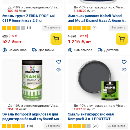
До -10% з суперкредиткою Visa Вигода
До -10% з суперкредиткою Visa Вигода
500.65
₴/шт.
1 155.20
₴/шт.
Эмаль-грунт ZEBRA PROF 4в1
Эмаль акриловая Kolorit Wood
011P белый мат 2,5 кг
and Metal Enamel база А белый
полумат 2 л
1
4
74 варианта
4 варианта
620
1 520
-
93
₴
-
304
₴
527
1 216
₴/шт.
₴/шт.
Cамовывоз
Доставим
Cамовывоз
Доставим
До -10% з суперкредиткою Visa Вигода
До -10% з суперкредиткою Visa Вигода
351.50
₴/шт.
1 027.90
₴/шт.
Эмаль Kompozit акриловая для
Эмаль антикоррозионная
радиаторов белый глубокий мат
Kompozit 3 в 1 PROTECT
0,75 л
шелковистый мат графитовый
18
28
3 варианта
27 вариантов
серый 2,7 кг