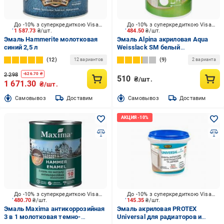
До -10% з суперкредиткою Visa Вигода
До -10% з суперкредиткою Visa Вигода
1 587.73
₴/шт.
484.50
₴/шт.
Эмаль Hammerite молотковая
Эмаль Alpina акриловая Aqua
синий 2,5 л
Weisslack SM белый
шелковистый мат 0,75 л
12
9
12 вариантов
2 варианта
2 298
-
626.70
₴
510
₴/шт.
1 671.30
₴/шт.
Cамовывоз
Доставим
Cамовывоз
Доставим
До -10% з суперкредиткою Visa Вигода
До -10% з суперкредиткою Visa Вигода
480.70
₴/шт.
145.35
₴/шт.
Эмаль Maxima антикоррозийная
Эмаль акриловая PROTEX
3 в 1 молотковая темно-
Universal для радиаторов и