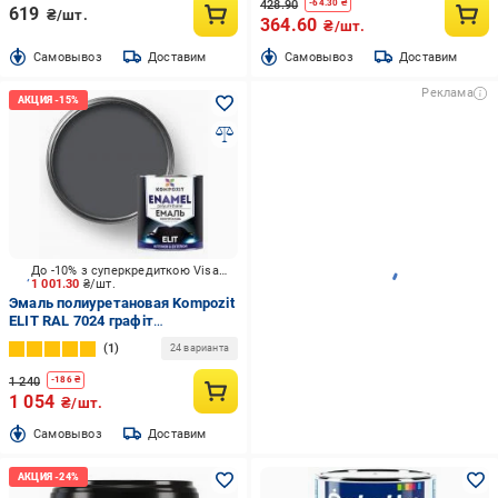
428.90
-
64.30
₴
619
₴/шт.
364.60
₴/шт.
Cамовывоз
Доставим
Cамовывоз
Доставим
Реклама
До -10% з суперкредиткою Visa Вигода
1 001.30
₴/шт.
Эмаль полиуретановая Kompozit
ELIT RAL 7024 графіт
шелковистый мат 2,5 л
1
24 варианта
1 240
-
186
₴
1 054
₴/шт.
Cамовывоз
Доставим