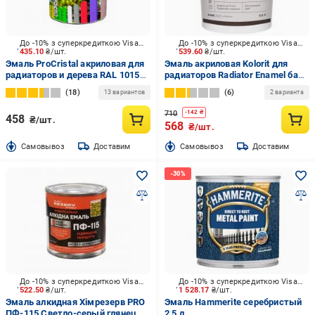
До -10% з суперкредиткою Visa Вигода
До -10% з суперкредиткою Visa Вигода
435.10
₴/шт.
539.60
₴/шт.
Эмаль ProCristal акриловая для
Эмаль акриловая Kolorit для
радиаторов и дерева RAL 1015
радиаторов Radiator Enamel база
слоновая кость глянец 0,8 л
А белый полумат 0,9 л
18
6
13 вариантов
2 варианта
710
-
142
₴
458
₴/шт.
568
₴/шт.
Cамовывоз
Доставим
Cамовывоз
Доставим
До -10% з суперкредиткою Visa Вигода
До -10% з суперкредиткою Visa Вигода
522.50
₴/шт.
1 528.17
₴/шт.
Эмаль алкидная Хімрезерв PRO
Эмаль Hammerite серебристый
ПФ-115 Светло-серый глянец
2,5 л