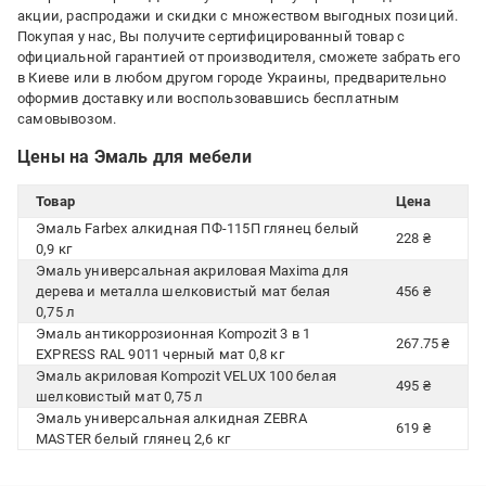
акции, распродажи и скидки с множеством выгодных позиций.
Покупая у нас, Вы получите сертифицированный товар с
официальной гарантией от производителя, сможете забрать его
в Киеве или в любом другом городе Украины, предварительно
оформив доставку или воспользовавшись бесплатным
самовывозом.
Цены на Эмаль для мебели
Товар
Цена
Эмаль Farbex алкидная ПФ-115П глянец белый
228 ₴
0,9 кг
Эмаль универсальная акриловая Maxima для
дерева и металла шелковистый мат белая
456 ₴
0,75 л
Эмаль антикоррозионная Kompozit 3 в 1
267.75 ₴
EXPRESS RAL 9011 черный мат 0,8 кг
Эмаль акриловая Kompozit VELUX 100 белая
495 ₴
шелковистый мат 0,75 л
Эмаль универсальная алкидная ZEBRA
619 ₴
MASTER белый глянец 2,6 кг