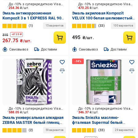
До -10% з суперкредиткою Visa Вигода
До -10% з суперкредиткою Visa Вигода
254.36
₴/шт.
470.25
₴/шт.
Эмаль антикоррозионная
Эмаль акриловая Kompozit
Kompozit 3 в 1 EXPRESS RAL 9011
VELUX 100 белая шелковистый
черный мат 0,8 кг
мат 0,75 л
1
33
15 вариантов
100 вариантов
315
-
47.25
₴
495
₴/шт.
267.75
₴/шт.
Cамовывоз
Доставим
Cамовывоз
Доставим
До -10% з суперкредиткою Visa Вигода
До -10% з суперкредиткою Visa Вигода
588.05
₴/шт.
346.37
₴/шт.
Эмаль универсальная алкидная
Эмаль Sniezka масляно-
ZEBRA MASTER белый глянец
фталевая Supermal белый
2,6 кг
глянец 0,8 л
2
33
59 вариантов
29 вариантов