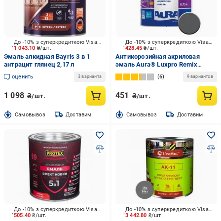
До -10% з суперкредиткою Visa Вигода
До -10% з суперкредиткою Visa Вигода
1 043.10
₴/шт.
428.45
₴/шт.
Эмаль алкидная Bayris 3 в 1
Антикорозийная акриловая
антрацит глянец 2,17 л
эмаль Aura® Luxpro Remix
Anticor RAL 7043 темно-серый
оценить
6
3 варианта
9 вариантов
мат 0,75 л
1 098
451
₴/шт.
₴/шт.
Cамовывоз
Доставим
Cамовывоз
Доставим
До -10% з суперкредиткою Visa Вигода
До -10% з суперкредиткою Visa Вигода
505.40
₴/шт.
3 442.80
₴/шт.