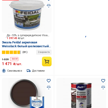
До -10% з суперкредиткою Visa Вигода
1 397.45
₴/шт.
Эмаль Feidal акриловая
Weisslack белый шелковистый
мат 2,5 л
81
2 варианта
1 839
-
368
₴
1 471
₴/шт.
Cамовывоз
Доставим