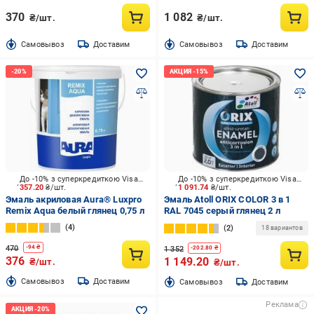
370
1 082
₴/шт.
₴/шт.
Cамовывоз
Доставим
Cамовывоз
Доставим
До -10% з суперкредиткою Visa Вигода
До -10% з суперкредиткою Visa Вигода
357.20
₴/шт.
1 091.74
₴/шт.
Эмаль акриловая Aura® Luxpro
Эмаль Atoll ORIX COLOR 3 в 1
Remix Aqua белый глянец 0,75 л
RAL 7045 серый глянец 2 л
4
2
18 вариантов
470
-
94
₴
1 352
-
202.80
₴
376
1 149.20
₴/шт.
₴/шт.
Cамовывоз
Доставим
Cамовывоз
Доставим
Реклама