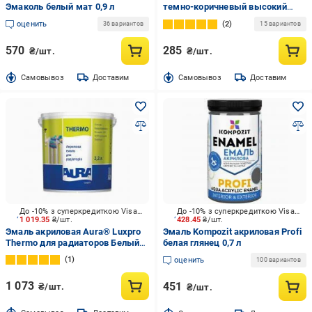
Эмаколь белый мат 0,9 л
темно-коричневый высокий
глянец 0,7 л
оценить
2
36 вариантов
15 вариантов
570
285
₴/шт.
₴/шт.
Cамовывоз
Доставим
Cамовывоз
Доставим
До -10% з суперкредиткою Visa Вигода
До -10% з суперкредиткою Visa Вигода
1 019.35
₴/шт.
428.45
₴/шт.
Эмаль акриловая Aura® Luxpro
Эмаль Kompozit акриловая Profi
Thermo для радиаторов Белый
белая глянец 0,7 л
(База А) глянец 2,2 л
1
оценить
100 вариантов
1 073
451
₴/шт.
₴/шт.