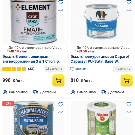
До -10% з суперкредиткою Visa Вигода
До -10% з суперкредиткою Visa Вигода
948.10
₴/шт.
769.50
₴/шт.
Эмаль Element алкидная
Эмаль полиуретановая Caparol
антикоррозийная 3 в 1 Стоп іржа
Capacryl PU-Satin Base W
серый глянец 2 кг
шелковистый мат белая 0,7 л
33
оценить
23 варианта
4 варианта
998
810
₴/шт.
₴/шт.
Cамовывоз
Доставим
Cамовывоз
Доставим