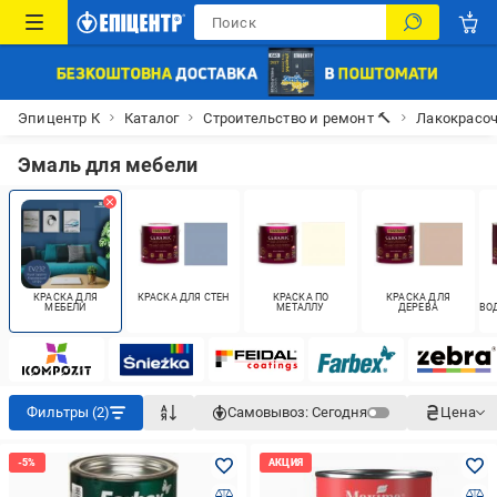
Эпицентр К
Каталог
Строительство и ремонт 🔨
Лакокрасо
Эмаль для мебели
КРАСКА ДЛЯ
КРАСКА ДЛЯ СТЕН
КРАСКА ПО
КРАСКА ДЛЯ
МЕБЕЛИ
МЕТАЛЛУ
ДЕРЕВА
ВО
Фильтры (2)
Самовывоз:
Сегодня
Цена