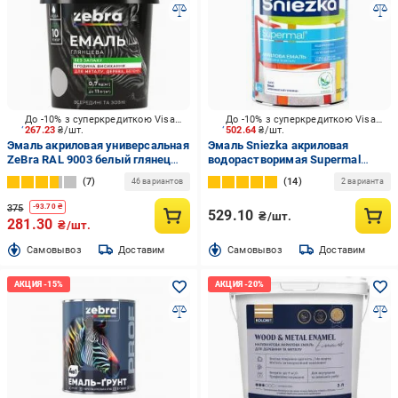
До -10% з суперкредиткою Visa Вигода
До -10% з суперкредиткою Visa Вигода
267.23
₴/шт.
502.64
₴/шт.
Эмаль акриловая универсальная
Эмаль Sniezka акриловая
ZeBra RAL 9003 белый глянец
водорастворимая Supermal
0,7 кг
белый шелковистый глянец
7
14
46 вариантов
2 варианта
0,8 л
375
-
93.70
₴
529.10
₴/шт.
281.30
₴/шт.
Cамовывоз
Доставим
Cамовывоз
Доставим