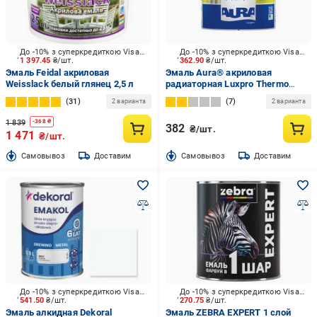
До -10% з суперкредиткою Visa Вигода
До -10% з суперкредиткою Visa Вигода
1 397.45
₴/шт.
362.90
₴/шт.
Эмаль Feidal акриловая
Эмаль Aura® акриловая
Weisslack белый глянец 2,5 л
радиаторная Luxpro Thermo
белый глянец 0,75 л
31
7
2 варианта
2 варианта
1 839
-
368
₴
382
₴/шт.
1 471
₴/шт.
Cамовывоз
Доставим
Cамовывоз
Доставим
До -10% з суперкредиткою Visa Вигода
До -10% з суперкредиткою Visa Вигода
541.50
₴/шт.
270.75
₴/шт.
Эмаль алкидная Dekoral
Эмаль ZEBRA EXPERT 1 слой