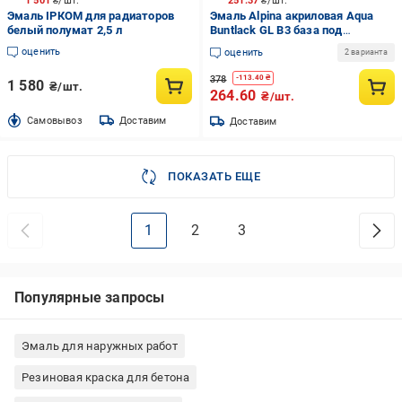
1 501
₴/шт.
251.37
₴/шт.
Эмаль ІРКОМ для радиаторов
Эмаль Alpina акриловая Aqua
белый полумат 2,5 л
Buntlack GL B3 база под
тонировку глянец 0,71 л
оценить
оценить
2 варианта
378
-
113.40
₴
1 580
₴/шт.
264.60
₴/шт.
Cамовывоз
Доставим
Доставим
ПОКАЗАТЬ ЕЩЕ
1
2
3
Популярные запросы
Эмаль для наружных работ
Резиновая краска для бетона