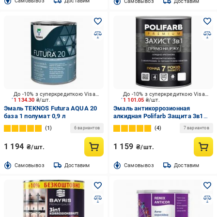
Cамовывоз
Доставим
Cамовывоз
Доставим
До -10% з суперкредиткою Visa Вигода
До -10% з суперкредиткою Visa Вигода
1 134.30
₴/шт.
1 101.05
₴/шт.
Эмаль TEKNOS Futura AQUA 20
Эмаль антикоррозионная
база 1 полумат 0,9 л
алкидная Polifarb Защита 3в1
молоток глянец антрацит 2 кг
1
4
6 вариантов
7 вариантов
1 194
1 159
₴/шт.
₴/шт.
Cамовывоз
Доставим
Cамовывоз
Доставим