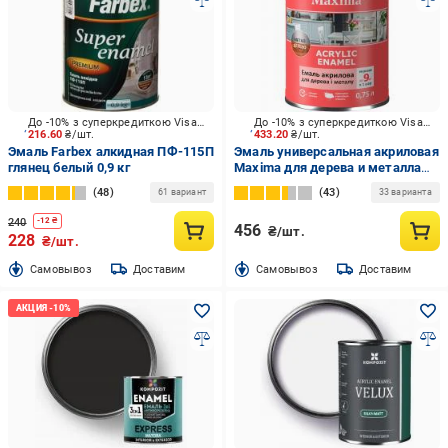
До -10% з суперкредиткою Visa Вигода
До -10% з суперкредиткою Visa Вигода
216.60
₴/шт.
433.20
₴/шт.
Эмаль Farbex алкидная ПФ-115П
Эмаль универсальная акриловая
глянец белый 0,9 кг
Maxima для дерева и металла
шелковистый мат белая 0,75 л
48
43
61 вариант
33 варианта
240
-
12
₴
456
₴/шт.
228
₴/шт.
Cамовывоз
Доставим
Cамовывоз
Доставим