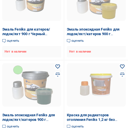
Эмаль Feniks для катеров/
Эмаль эпоксидная Feniks для
лодок/яхт 900 г Черный
лодок/яхт/катеров 900 г
(7277065)
Желтый (FL-0001-4)
оценить
оценить
Нет в наличии
Нет в наличии
Эмаль эпоксидная Feniks для
Краска для радиаторов
лодок/яхт/катеров 900 г
отопления Feniks 1,2 кг без
Зеленый (FL-0001-5)
запаха Белый глянцевый (FR-
оценить
оценить