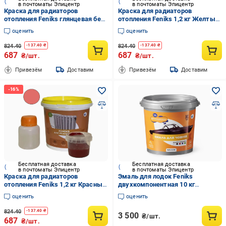
в почтоматы Эпицентр
в почтоматы Эпицентр
Краска для радиаторов
Краска для радиаторов
отопления Feniks глянцевая без
отопления Feniks 1,2 кг Желтый
запаха 1,2 кг Зеленый (FR-001-
глянцевый
оценить
оценить
3)
824.40
824.40
-
137.40
₴
-
137.40
₴
687
687
₴/шт.
₴/шт.
Привезём
Доставим
Привезём
Доставим
Бесплатная доставка
Бесплатная доставка
в почтоматы Эпицентр
в почтоматы Эпицентр
Краска для радиаторов
Эмаль для лодок Feniks
отопления Feniks 1,2 кг Красный
двухкомпонентная 10 кг
глянцевый
RAL7012 Графитовый (12749264)
оценить
оценить
824.40
-
137.40
₴
3 500
₴/шт.
687
₴/шт.