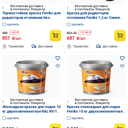
Бесплатная доставка
Бесплатная доставка
в почтоматы Эпицентр
в почтоматы Эпицентр
Термостойкая краска Feniks для
Краска для радиаторов
радиаторов отопления без
отопления Feniks 1,2 кг Синяя
запаха 1,2 кг Красный (FR-001-
глянцевая
оценить
оценить
5)
980
824.40
-
123
₴
-
137.40
₴
857
687
₴/шт.
₴/шт.
Привезём
Доставим
Привезём
Доставим
Бесплатная доставка
Бесплатная доставка
в почтоматы Эпицентр
в почтоматы Эпицентр
Эпоксидная краска для лодок 10
Краска эпоксидная для лодок
кг двухкомпонентная RAL9011
Feniks 10 кг двухкомпонентная
Черный
RAL1015 Бежевый
оценить
оценить