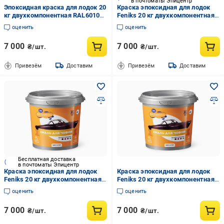
в почтоматы Эпицентр
Эпоксидная краска для лодок 20
Краска эпоксидная для лодок
кг двухкомпонентная RAL6010
Feniks 20 кг двухкомпонентная
Зеленый
RAL5020 Синий
оценить
оценить
7 000
7 000
₴/шт.
₴/шт.
Привезём
Доставим
Привезём
Доставим
Бесплатная доставка
в почтоматы Эпицентр
Краска эпоксидная для лодок
Краска эпоксидная для лодок
Feniks 20 кг двухкомпонентная
Feniks 20 кг двухкомпонентная
RAL1015 Бежевый
RAL9010 Белый
оценить
оценить
7 000
7 000
₴/шт.
₴/шт.