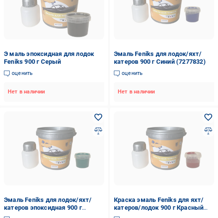
Э маль эпоксидная для лодок
Эмаль Feniks для лодок/яхт/
Feniks 900 г Серый
катеров 900 г Синий (7277832)
оценить
оценить
Нет в наличии
Нет в наличии
Эмаль Feniks для лодок/яхт/
Краска эмаль Feniks для яхт/
катеров эпоксидная 900 г
катеров/лодок 900 г Красный
Зеленый (7277815)
(7277070)