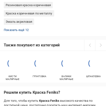
Резиновая краска коричневая
Краска коричневая по металлу
Эмаль акриловая
Резиновая краска 12 кг
Эмаль масляно-фталевая
Эпоксидная краска для плитки
Черная молотковая краска
Водоэмульсионная краска 3 литра
Эмаль нитроцеллюлозная
Бежевая эмаль
Эмаль по дереву
Резиновая краска для наружных работ
Краска водоэмульсионная для внутренних работ
Краска для деревянного пола
Зеленая эмаль
Показать ещё 12
Также покупают из категорий
КИСТИ
ГРУНТОВКА
ВАЛИКИ
ШПАКЛЕВКА
МАЛЯРНЫЕ
МАЛЯРНЫЕ
Решили купить Краска Feniks?
Для того, чтобы купить
Краска Feniks
высокого качества по
доступной цене, достаточно посетить наш интернет-магазин