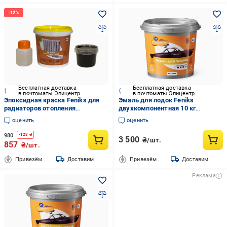
Бесплатная доставка
Бесплатная доставка
в почтоматы Эпицентр
в почтоматы Эпицентр
Эпоксидная краска Feniks для
Эмаль для лодок Feniks
радиаторов отопления
двухкомпонентная 10 кг
термостойкая 1,2 кг Черный
RAL7040 Светло-серый
оценить
оценить
(FR-001-6)
(12701532)
980
-
123
₴
3 500
₴/шт.
857
₴/шт.
Привезём
Доставим
Привезём
Доставим
Реклама