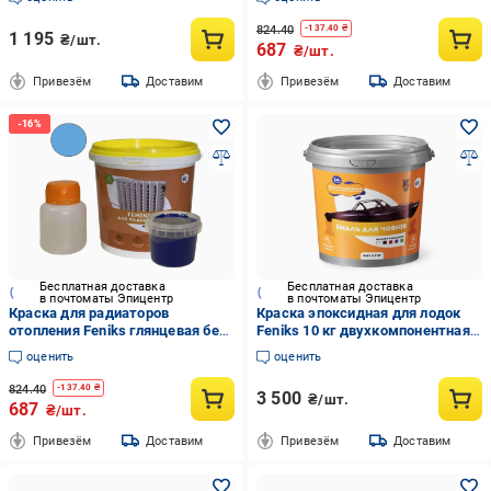
(30827702)
5)
824.40
-
137.40
₴
1 195
₴/шт.
687
₴/шт.
Привезём
Доставим
Привезём
Доставим
Бесплатная доставка
Бесплатная доставка
в почтоматы Эпицентр
в почтоматы Эпицентр
Краска для радиаторов
Краска эпоксидная для лодок
отопления Feniks глянцевая без
Feniks 10 кг двухкомпонентная
запаха 1,2 кг Синий (FR-001-2)
RAL6010 Зеленый
оценить
оценить
824.40
-
137.40
₴
3 500
₴/шт.
687
₴/шт.
Привезём
Доставим
Привезём
Доставим