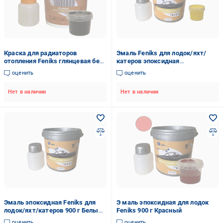
Краска для радиаторов
Эмаль Feniks для лодок/яхт/
отопления Feniks глянцевая без
катеров эпоксидная
запаха 1,2 кг Серый (FR-001-6)
двухкомпонентная 900 г
оценить
оценить
Желтый (7277510)
Нет в наличии
Нет в наличии
Эмаль эпоксидная Feniks для
Э маль эпоксидная для лодок
лодок/яхт/катеров 900 г Белый
Feniks 900 г Красный
(7277054)
оценить
оценить