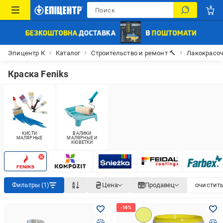
Эпицентр К
Каталог
Строительство и ремонт 🔨
Лакокрасо
Краска Feniks
КИСТИ
ВАЛИКИ
МАЛЯРНЫЕ
МАЛЯРНЫЕ И
КЮВЕТКИ
Фильтры (1)
Цена
Продавец
очистить