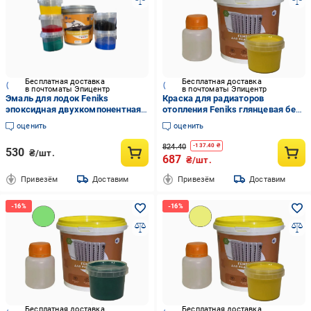
Бесплатная доставка
Бесплатная доставка
в почтоматы Эпицентр
в почтоматы Эпицентр
Эмаль для лодок Feniks
Краска для радиаторов
эпоксидная двухкомпонентная
отопления Feniks глянцевая без
800 г
запаха 1,2 кг Желтый (FR-001-4)
оценить
оценить
824.40
-
137.40
₴
530
₴/шт.
687
₴/шт.
Привезём
Доставим
Привезём
Доставим
Бесплатная доставка
Бесплатная доставка