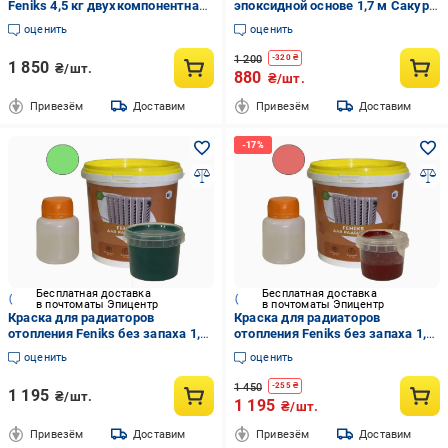
Feniks 4,5 кг двухкомпонентная
эпоксидной основе 1,7 м Сакура
RAL1015 Бежевый
(03652)
оценить
оценить
1 200
-
320
₴
1 850
₴/шт.
880
₴/шт.
Привезём
Доставим
Привезём
Доставим
Бесплатная доставка
Бесплатная доставка
в почтоматы Эпицентр
в почтоматы Эпицентр
Краска для радиаторов
Краска для радиаторов
отопления Feniks без запаха 1,2
отопления Feniks без запаха 1,2
кг Зеленый глянцевый
кг Красный глянцевый
оценить
оценить
(30828485)
(30827678)
1 450
-
255
₴
1 195
₴/шт.
1 195
₴/шт.
Привезём
Доставим
Привезём
Доставим