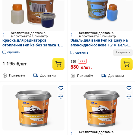
Бесплатная доставка
Бесплатная доставка
в почтоматы Эпицентр
в почтоматы Эпицентр
Краска для радиаторов
Эмаль для ванн Feniks Easy на
отопления Feniks без запаха 1,2
эпоксидной основе 1,7 м Белый
кг Синий глянцевый (30827837)
(010120)
оценить
оценить
2 варианта
950
-
70
₴
1 195
₴/шт.
880
₴/шт.
Привезём
Доставим
Привезём
Доставим
Бесплатная доставка