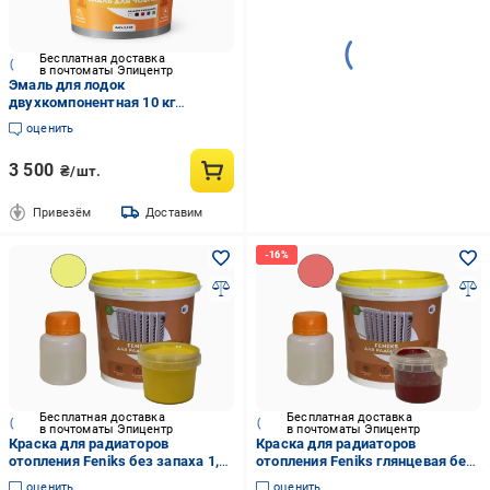
Бесплатная доставка
в почтоматы Эпицентр
Эмаль для лодок
двухкомпонентная 10 кг
RAL9010 Белый (12749267)
оценить
3 500
₴/шт.
Привезём
Доставим
Бесплатная доставка
Бесплатная доставка
в почтоматы Эпицентр
в почтоматы Эпицентр
Краска для радиаторов
Краска для радиаторов
отопления Feniks без запаха 1,2
отопления Feniks глянцевая без
кг Желтый глянцевый
запаха 1,2 кг Красный (FR-001-
оценить
оценить