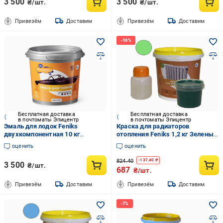
3 500
3 500
₴/шт.
₴/шт.
Привезём
Доставим
Привезём
Доставим
Бесплатная доставка
Бесплатная доставка
в почтоматы Эпицентр
в почтоматы Эпицентр
Эмаль для лодок Feniks
Краска для радиаторов
двухкомпонентная 10 кг
отопления Feniks 1,2 кг Зеленый
RAL8025 Коричневый (12749256)
глянцевый
оценить
оценить
824.40
-
137.40
₴
3 500
₴/шт.
687
₴/шт.
Привезём
Доставим
Привезём
Доставим