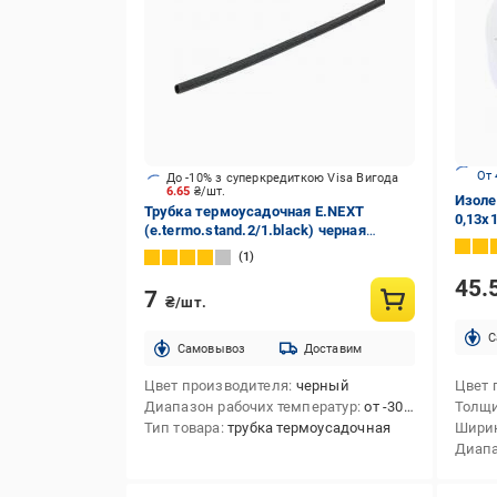
От 
До -10% з суперкредиткою Visa Вигода
6.65
₴/шт.
Изоле
Трубка термоусадочная E.NEXT
0,13x
(e.termo.stand.2/1.black) черная
полиолефин
1
45.
7
₴/шт.
C
Cамовывоз
Доставим
Цвет производителя
черный
Цвет 
Диапазон рабочих температур
от -30 до +125
Толщ
Тип товара
трубка термоусадочная
Шири
Диапа