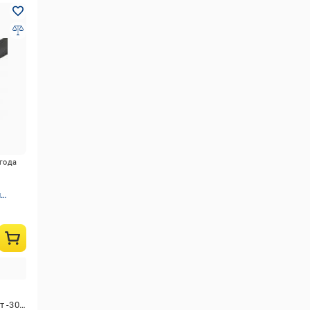
игода
я
 -30 до +125