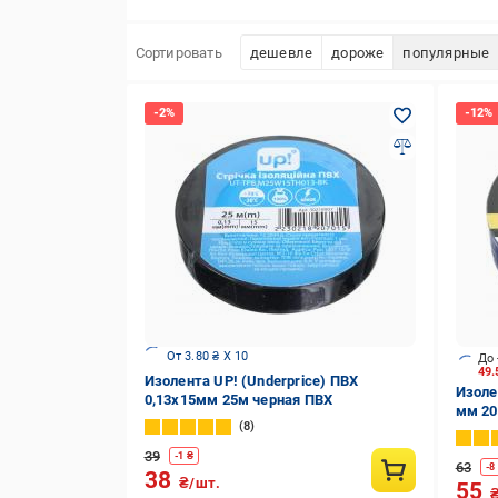
Сортировать
дешевле
дороже
популярные
От 3.80 ₴ X 10
До 
49
Изолента UP! (Underprice) ПВХ
Изоле
0,13x15мм 25м черная ПВХ
мм 20
8
39
-
1
₴
63
-
8
38
₴/шт.
55