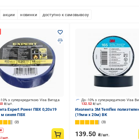
акции
новинки
доступно к самовывозу
-10% з суперкредиткою Visa Вигода
До -10% з суперкредиткою Visa В
.50
₴/шт.
132.52
₴/шт.
нта Expert Power ПВХ 0,20x19
Изолента 3M Temflex полиэтилен
 м синяя ПВХ
(19мм х 20м) BK
2
3
₴
139.50
₴/шт.
₴/шт.