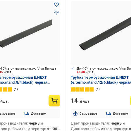
-10% з суперкредиткою Visa Вигода
До -10% з суперкредиткою Visa В
.35
₴/шт.
13.30
₴/шт.
а термоусадочная E.NEXT
Трубка термоусадочная E.NEXT
mo.stand.8/4.black) черная
(e.termo.stand.12/6.black) черна
лефин
полиолефин
1
1
14
₴/шт.
₴/шт.
амовывоз
Доставим
Cамовывоз
Доставим
производителя
черный
Цвет производителя
черный
зон рабочих температур
от -30 до +125
Диапазон рабочих температур
от