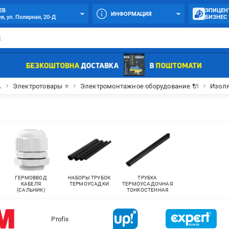
ЕВ
ЭПИЦЕН
ИНФОРМАЦИЯ
в, ул. Полярная, 20-Д
БИЗНЕС

Электротовары ⭐
Электромонтажное оборудование 🔌
Изол
ГЕРМОВВОД
НАБОРЫ ТРУБОК
ТРУБКА
КАБЕЛЯ
ТЕРМОУСАДКИ
ТЕРМОУСАДОЧНАЯ
(САЛЬНИК)
ТОНКОСТЕННАЯ
Profix