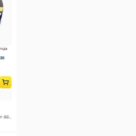
игода
x30
 -50 до +70