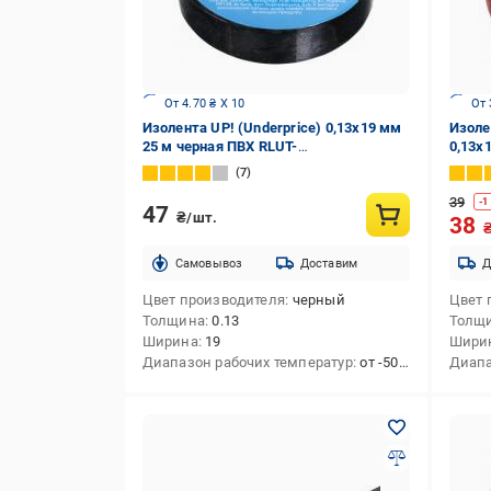
От 4.70 ₴ X 10
От 
Изолента UP! (Underprice) 0,13х19 мм
Изоле
25 м черная ПВХ RLUT-
0,13x
0,13X19mmX25M-black
7
39
-
1
47
₴/шт.
38
Cамовывоз
Доставим
Д
Цвет производителя
черный
Цвет 
Толщина
0.13
Толщ
Ширина
19
Шири
Диапазон рабочих температур
от -50 до +70
Диапа