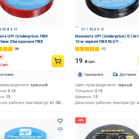
3.80 ₴ X 10
От 1.90 ₴ X 10
нта UP! (Underprice) ПВХ
Изолента UP! (Underprice) 0,13х
15мм 25м красная ПВХ
10 м черная ПВХ RLUT-
0,13X15mmX10M-black
8
1
₴
19
₴/шт.
₴/шт.
оставим
Cамовывоз
Доставим
производителя
красный
Цвет производителя
черный
ина
0.13
Толщина
0.13
на
15
Ширина
15
зон рабочих температур
от -50 до +70
Диапазон рабочих температур
от