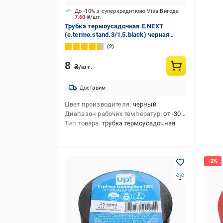
До -10% з суперкредиткою Visa Вигода
7.60
₴/шт.
Трубка термоусадочная E.NEXT
(e.termo.stand.3/1,5.black) черная
полиолефин
2
8
₴/шт.
Доставим
Цвет производителя
черный
Диапазон рабочих температур
от -30 до +125
Тип товара
трубка термоусадочная