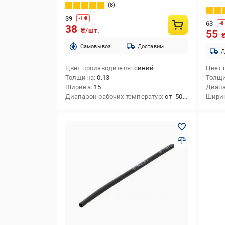
8
39
-
1
₴
63
-
8
38
₴/шт.
55
Cамовывоз
Доставим
Д
Цвет производителя
синий
Цвет 
Толщина
0.13
Толщ
Ширина
15
Диапа
Диапазон рабочих температур
от -50 до +70
Шири