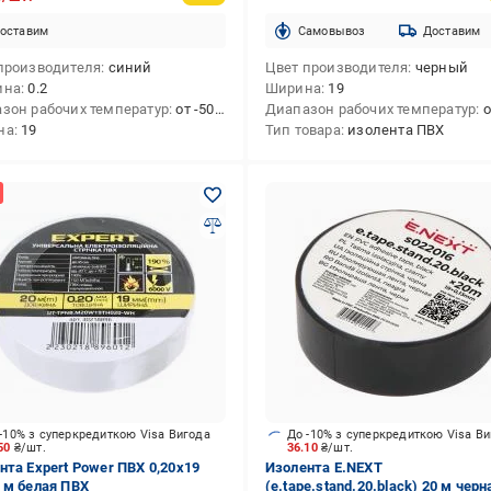
оставим
Cамовывоз
Доставим
производителя
синий
Цвет производителя
черный
ина
0.2
Ширина
19
зон рабочих температур
от -50 до +70
Диапазон рабочих температур
от
на
19
Тип товара
изолента ПВХ
-10% з суперкредиткою Visa Вигода
До -10% з суперкредиткою Visa В
.50
₴/шт.
36.10
₴/шт.
нта Expert Power ПВХ 0,20x19
Изолента E.NEXT
 м белая ПВХ
(e.tape.stand.20.black) 20 м черн