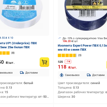
4.55 ₴ X 10
До -10% з суперкредиткою Visa В
106.20
₴/шт.
нта UP! (Underprice) ПВХ
Изолента Expert Power ПВХ 0,13
15мм 25м белая ПВХ
мм 40 м синяя ПВХ
8
3
50
125
-
7
₴
₴/шт.
118
₴/шт.
амовывоз
Доставим
Cамовывоз
Доставим
производителя
белый
Цвет производителя
синий
ина
0.13
Толщина
0.13
на
15
Диапазон рабочих температур
от
зон рабочих температур
от -50 до +70
Ширина
30