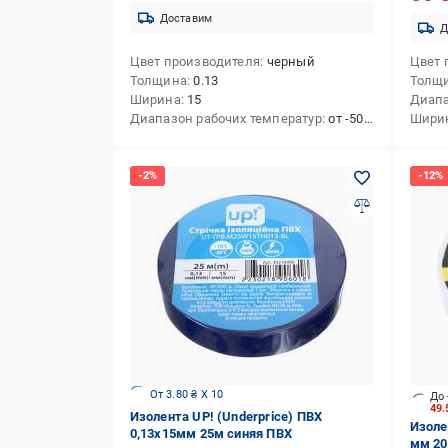
Доставим
Д
Цвет производителя
черный
Цвет 
Толщина
0.13
Толщ
Ширина
15
Диапа
Диапазон рабочих температур
от -50 до +70
Шири
От 3.80 ₴ X 10
До 
49
Изолента UP! (Underprice) ПВХ
Изоле
0,13x15мм 25м синяя ПВХ
мм 20