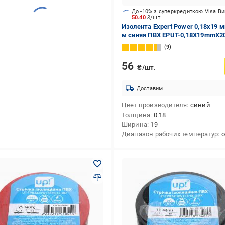
До -10% з суперкредиткою Visa В
50.40
₴/шт.
Изолента Expert Power 0,18х19 
м синяя ПВХ EPUT-0,18X19mmX2
blue
9
56
₴/шт.
Доставим
Цвет производителя
синий
Толщина
0.18
Ширина
19
Диапазон рабочих температур
от