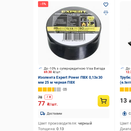
До -10% з суперкредиткою Visa Вигода
До 
69.30
₴/шт.
12
Изолента Expert Power ПВХ 0,13x30
Трубк
мм 25 м черная ПВХ
(e.ter
полио
2
78
-
1
₴
13
77
₴/шт.
Доставим
C
Цвет производителя
черный
Цвет 
Толщина
0.13
Диапа