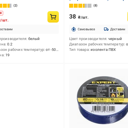
ПВХ
2
8
₴
38
₴/шт.
₴/шт.
оставим
Cамовывоз
Доставим
производителя
белый
Цвет производителя
черный
ина
0.2
Диапазон рабочих температур
от
зон рабочих температур
от -50 до +70
Тип товара
изолента ПВХ
на
19