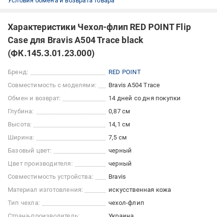
Условия обмена и возврата товара
Характеристики Чехол-флип RED POINT Flip
Case для Bravis A504 Trace black
(ФК.145.З.01.23.000)
Бренд:
RED POINT
Совместимость с моделями:
Bravis A504 Trace
Обмен и возврат:
14 дней со дня покупки
Глубина:
0,87 см
Высота:
14,1 см
Ширина:
7,5 см
Базовый цвет:
черный
Цвет производителя:
черный
Совместимость устройства:
Bravis
Материал изготовления:
искусственная кожа
Тип чехла:
чехол-флип
Страна-производитель:
Украина