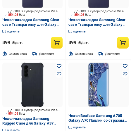
До -10% з суперкредиткою Visa Вигода
До -10% з суперкредиткою Visa Вигода
854.05
₴/шт.
854.05
₴/шт.
Чехол-накладка Samsung Clear
Чехол-накладка Samsung Clear
case Transparency для Galaxy
case Transparency для Galaxy
S26 (EF-QS942CTEGWW)
S26 Ultra (EF-QS948CTEGWW)
оценить
оценить
899
899
₴/шт.
₴/шт.
Cамовывоз
Доставим
Cамовывоз
Доставим
До -10% з суперкредиткою Visa Вигода
854.05
₴/шт.
Чехол Boxface Samsung A705
Чехол-накладка Samsung
Galaxy A70 Павлин со стразами
Rugged Case для Galaxy A37
Прозрачный силикон (36860-
оценить
Black (EF-RA376CBEGWW)
rs7-36860)
оценить