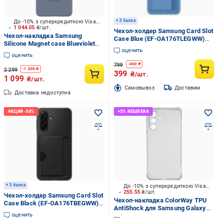
+ 3 балла
До -10% з суперкредиткою Visa Вигода
1 044.05
₴/шт.
Чехол-холдер Samsung Card Slot
Чехол-накладка Samsung
Case Blue (EF-OA176TLEGWW)
Silicone Magnet case Blueviolet
для A17
оценить
для Galaxy S26 (EF-
оценить
ES942CVEGWW)
799
-
400
₴
2 299
-
1 200
₴
399
₴/шт.
1 099
₴/шт.
Cамовывоз
Доставим
Доставка недоступна
+ 3 балла
До -10% з суперкредиткою Visa Вигода
255.55
₴/шт.
Чехол-холдер Samsung Card Slot
Чехол-накладка ColorWay TPU
Case Black (EF-OA176TBEGWW)
AntiShock для Samsung Galaxy
для A17
оценить
A56 Transparent (CW-