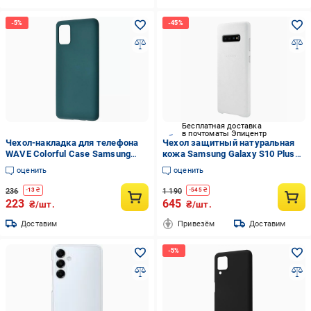
Бесплатная доставка
в почтоматы Эпицентр
Чехол-накладка для телефона
Чехол защитный натуральная
WAVE Colorful Case Samsung
кожа Samsung Galaxy S10 Plus
Galaxy A51 (A515F) Forest green
SM-G975 Leather Cover Белый
оценить
оценить
236
1 190
-
13
₴
-
545
₴
223
645
₴/шт.
₴/шт.
Доставим
Привезём
Доставим