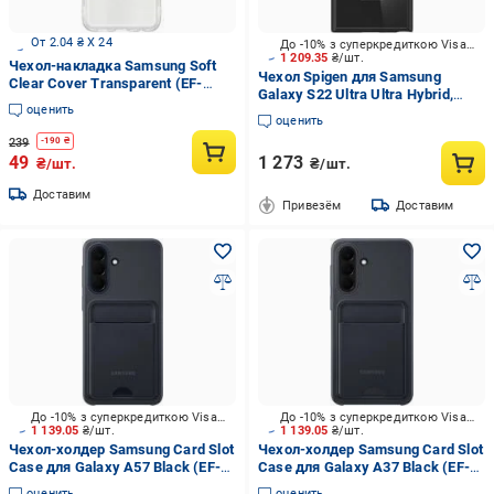
От 2.04 ₴ X 24
До -10% з суперкредиткою Visa Вигода
1 209.35
₴/шт.
Чехол-накладка Samsung Soft
Чехол Spigen для Samsung
Clear Cover Transparent (EF-
Galaxy S22 Ultra Ultra Hybrid,
QA045TTEGRU) для A04
оценить
Matte Black
оценить
239
-
190
₴
49
1 273
₴/шт.
₴/шт.
Доставим
Привезём
Доставим
До -10% з суперкредиткою Visa Вигода
До -10% з суперкредиткою Visa Вигода
1 139.05
₴/шт.
1 139.05
₴/шт.
Чехол-холдер Samsung Card Slot
Чехол-холдер Samsung Card Slot
Case для Galaxy A57 Black (EF-
Case для Galaxy A37 Black (EF-
OA576TBEGWW)
OA376TBEGWW)
оценить
оценить