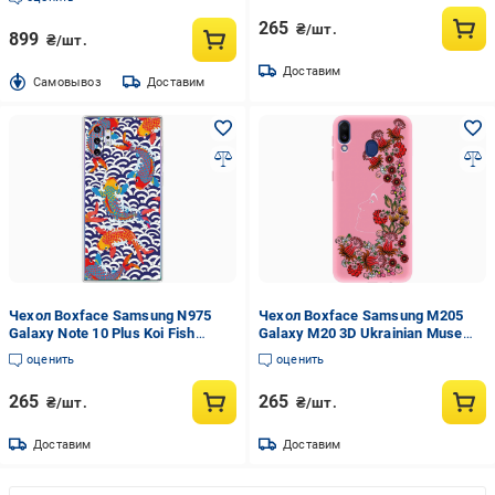
265
₴/шт.
899
₴/шт.
Доставим
Cамовывоз
Доставим
Чехол Boxface Samsung N975
Чехол Boxface Samsung M205
Galaxy Note 10 Plus Koi Fish
Galaxy M20 3D Ukrainian Muse
Прозрачный силикон (37686-
Розовый силикон (36205-bk64-
оценить
оценить
up2477-37686)
43046)
265
265
₴/шт.
₴/шт.
Доставим
Доставим