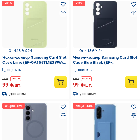
От 4.13 ₴ X 24
От 4.13 ₴ X 24
Чехол-холдер Samsung Card Slot
Чехол-холдер Samsung Card Slot
Case Lime (EF-OA156TMEGWW)
Case Blue Black (EF-
для A15
OA156TBEGWW) для A15
оценить
оценить
599
599
-
500
₴
-
500
₴
99
99
₴/шт.
₴/шт.
Доставим
Доставим