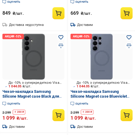
оценить
оценить
849
669
₴/шт.
₴/шт.
Доставка недоступна
Доставим
До -10% з суперкредиткою Visa Вигода
До -10% з суперкредиткою Visa Вигода
1 044.05
₴/шт.
1 044.05
₴/шт.
Чехол-накладка Samsung
Чехол-накладка Samsung
Silicone Magnet case Black для
Silicone Magnet case Blueviolet
Galaxy S26 (EF-ES942CBEGWW)
для Galaxy S26 Ultra (EF-
оценить
оценить
ES948CVEGWW)
2 299
2 299
-
1 200
₴
-
1 200
₴
1 099
1 099
₴/шт.
₴/шт.
Доставим
Доставим