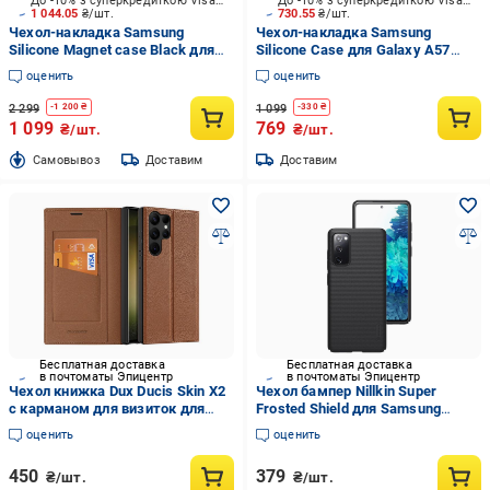
До -10% з суперкредиткою Visa Вигода
До -10% з суперкредиткою Visa Вигода
1 044.05
₴/шт.
730.55
₴/шт.
Чехол-накладка Samsung
Чехол-накладка Samsung
Silicone Magnet case Black для
Silicone Case для Galaxy A57
Galaxy S26 Ultra (EF-
Dark Blue (EF-PA576CNEGWW)
оценить
оценить
ES948CBEGWW)
2 299
1 099
-
1 200
₴
-
330
₴
1 099
769
₴/шт.
₴/шт.
Cамовывоз
Доставим
Доставим
Бесплатная доставка
Бесплатная доставка
в почтоматы Эпицентр
в почтоматы Эпицентр
Чехол книжка Dux Ducis Skin X2
Чехол бампер Nillkin Super
с карманом для визиток для
Frosted Shield для Samsung
Samsung Galaxy S23 Ultra Brown
Galaxy S20 FE 2020 / 2022 Black
оценить
оценить
450
379
₴/шт.
₴/шт.