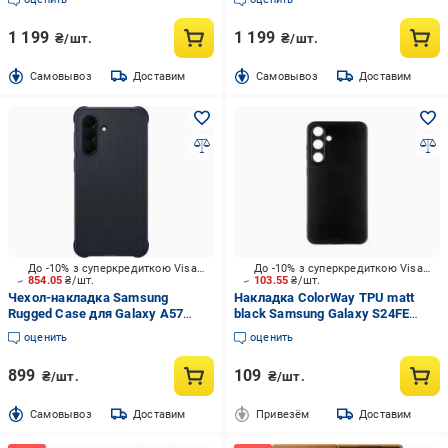
1 199
1 199
₴/шт.
₴/шт.
Cамовывоз
Доставим
Cамовывоз
Доставим
До -10% з суперкредиткою Visa Вигода
До -10% з суперкредиткою Visa Вигода
854.05
₴/шт.
103.55
₴/шт.
Чехол-накладка Samsung
Накладка ColorWay TPU matt
Rugged Case для Galaxy A57
black Samsung Galaxy S24FE
Black (EF-RA576CBEGWW)
(CW-CTMSG721-BK)
оценить
оценить
899
109
₴/шт.
₴/шт.
Cамовывоз
Доставим
Привезём
Доставим