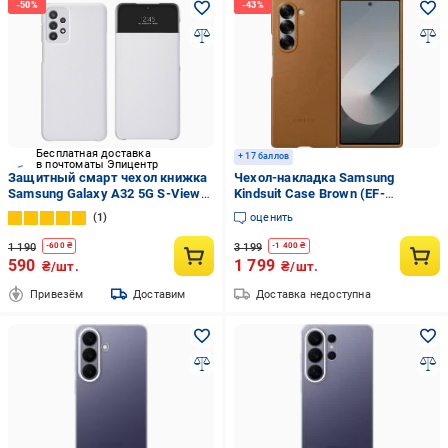
Бесплатная доставка
+ 17 баллов
в почтоматы Эпицентр
Защитный смарт чехол книжка
Чехол-накладка Samsung
Samsung Galaxy A32 5G S-View
Kindsuit Case Brown (EF-
Flip Cover (Clear View) Белый
VF956PACGUA) для Fold6
1
оценить
1 190
3 199
-
600
₴
-
1 400
₴
590
1 799
₴/шт.
₴/шт.
Привезём
Доставим
Доставка недоступна