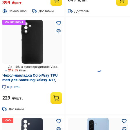
₴/шт.
399
₴/шт.
Cамовывоз
Доставим
Доставим
До -10% з суперкредиткою Visa Вигода
217.55
₴/шт.
Чехол-накладка ColorWay TPU
matt для Samsung Galaxy A17,
черный (CW-CTMSGA175-BK)
оценить
229
₴/шт.
Доставим