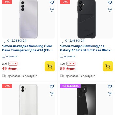
От 2.04 ₴ X 24
От 2.46 ₴ X 24
Чехол-накладка Samsung Clear
Чехол-холдер Samsung для
Case Transparent для A14 (EF-
Galaxy A14 Card Slot Case Black
QA146CTEGRU)
(EF-OA146TBEGRU)
оценить
оценить
359
199
-
310
₴
-
140
₴
49
59
₴/шт.
₴/шт.
Доставка недоступна
Доставка недоступна