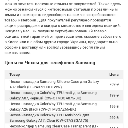
можно почитать полезные отзывы от покупателей. Также здесь
можно ознакомиться с интересными статьями по различным
темам и посмотреть видеообзоры на самые востребованные
товары категории
. Для покупателей регулярно проводятся
акции, распродажи и скидки с множеством выгодных позиций.
Покупая у нас, Вы получите сертифицированный товар с
официальной гарантией от производителя, сможете забрать его
в Киеве или в любом другом городе Украины, предварительно
оформив доставку или воспользовавшись бесплатным
самовывозом.
Цены на Чехлы для телефонов Samsung
Товар
Цена
Чехол-накладка Samsung Silicone Case для Galaxy
769 ₴
A37 Black (EF-PA376CBEGWW)
Чехол-накладка ColorWay TPU matt для Samsung
199 ₴
Galaxy A07, черный (CW-CTMSGA075-BK)
Чехол-накладка ColorWay TPU matt для Samsung
199 ₴
Galaxy A26 Black (CW-CTMSGA266-BK)
Чехол-накладка ColorWay TPU AntiShock для
269 ₴
Samsung Galaxy A17, Clear (CW-CTASSGA175)
Чехол-холдер Samsung Clear Case Transparent (EF-