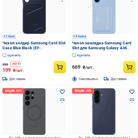
+ 1 балл
+ 3 балла
Чехол-холдер Samsung Card Slot
Чехол-накладка Samsung Card
Case Blue Black (EF-
Slot для Samsung Galaxy A36
OA256TBEGWW) для A25
Blue (EF-OA366TBEGWW)
оценить
оценить
599
-
400
₴
669
₴/шт.
199
₴/шт.
Доставим
Cамовывоз
Доставим