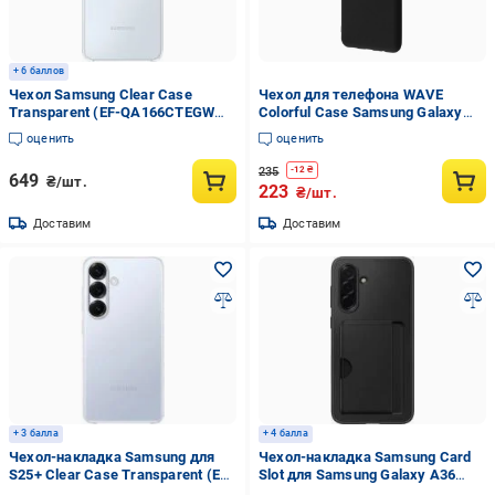
+ 6 баллов
Чехол Samsung Clear Case
Чехол для телефона WAVE
Transparent (EF-QA166CTEGWW)
Colorful Case Samsung Galaxy
для A16
A12/M12 (A125F/M127F) Black
оценить
оценить
235
-
12
₴
649
₴/шт.
223
₴/шт.
Доставим
Доставим
+ 3 балла
+ 4 балла
Чехол-накладка Samsung для
Чехол-накладка Samsung Card
S25+ Clear Case Transparent (EF-
Slot для Samsung Galaxy A36
QS936CTEGWW)
Black (EF-OA366TBEGWW)