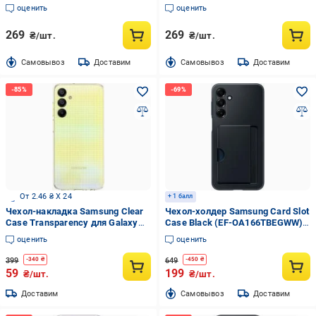
A26 Transparent (CW-
A36 Transparent (CW-
оценить
оценить
CTASSGA266)
CTASSGA366)
269
269
₴/шт.
₴/шт.
Cамовывоз
Доставим
Cамовывоз
Доставим
От 2.46 ₴ X 24
+ 1 балл
Чехол-накладка Samsung Clear
Чехол-холдер Samsung Card Slot
Case Transparency для Galaxy
Case Black (EF-OA166TBEGWW)
A25 (GP-FPA256VAATW)
для A16
оценить
оценить
399
649
-
340
₴
-
450
₴
59
199
₴/шт.
₴/шт.
Доставим
Cамовывоз
Доставим