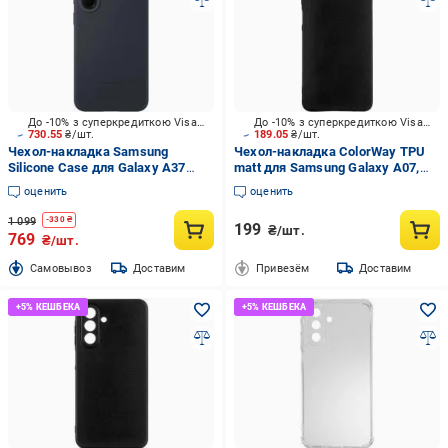
До -10% з суперкредиткою Visa Вигода
До -10% з суперкредиткою Visa Вигода
730.55
₴/шт.
189.05
₴/шт.
Чехол-накладка Samsung
Чехол-накладка ColorWay TPU
Silicone Case для Galaxy A37
matt для Samsung Galaxy A07,
Black (EF-PA376CBEGWW)
черный (CW-CTMSGA075-BK)
оценить
оценить
1 099
-
330
₴
199
₴/шт.
769
₴/шт.
Cамовывоз
Доставим
Привезём
Доставим