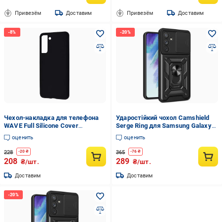
Привезём
Доставим
Привезём
Доставим
Чехол-накладка для телефона
Ударостійкий чохол Camshield
WAVE Full Silicone Cover
Serge Ring для Samsung Galaxy
Samsung Galaxy S21 Black
A54 5G Черный
оценить
оценить
(309870001)
228
365
-
20
₴
-
76
₴
208
289
₴/шт.
₴/шт.
Доставим
Доставим