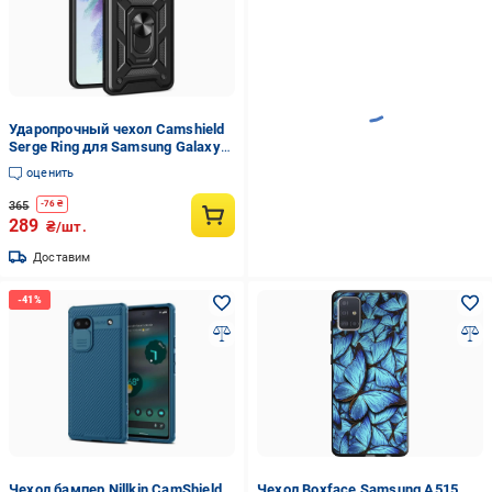
Ударопрочный чехол Camshield
Serge Ring для Samsung Galaxy
A24 4G Черный
оценить
365
-
76
₴
289
₴/шт.
Доставим
Чехол бампер Nillkin CamShield
Чехол Boxface Samsung A515