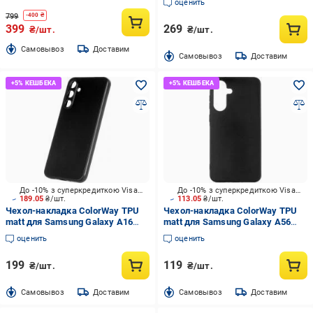
оценить
CTASSGA566)
799
-
400
₴
399
269
₴/шт.
₴/шт.
Cамовывоз
Доставим
Cамовывоз
Доставим
До -10% з суперкредиткою Visa Вигода
До -10% з суперкредиткою Visa Вигода
189.05
₴/шт.
113.05
₴/шт.
Чехол-накладка ColorWay TPU
Чехол-накладка ColorWay TPU
matt для Samsung Galaxy A16
matt для Samsung Galaxy A56
Black (CW-CTMSGA166-BK)
Black (CW-CTMSGA566-BK)
оценить
оценить
199
119
₴/шт.
₴/шт.
Cамовывоз
Доставим
Cамовывоз
Доставим