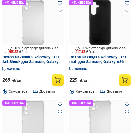
До -10% з суперкредиткою Visa Вигода
До -10% з суперкредиткою Visa Вигода
255.55
₴/шт.
217.55
₴/шт.
Чехол-накладка ColorWay TPU
Чехол-накладка ColorWay TPU
AntiShock для Samsung Galaxy
matt для Samsung Galaxy A36
A06 Clear (CW-CTASSGA065)
Black (CW-CTMSGA366-BK)
оценить
оценить
269
229
₴/шт.
₴/шт.
Cамовывоз
Доставим
Cамовывоз
Доставим