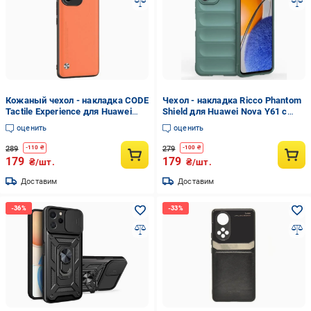
Кожаный чехол - накладка CODE
Чехол - накладка Ricco Phantom
Tactile Experience для Huawei
Shield для Huawei Nova Y61 с
Nova Y61 Оранжевый
защитой при падении Зелёный
оценить
оценить
289
279
-
110
₴
-
100
₴
179
179
₴/шт.
₴/шт.
Доставим
Доставим