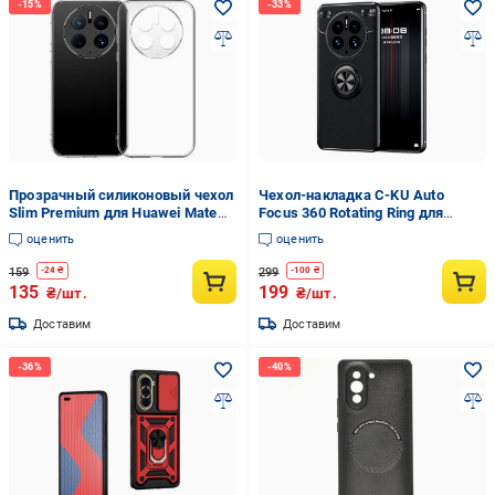
Прозрачный силиконовый чехол
Чехол-накладка C-KU Auto
Slim Premium для Huawei Mate
Focus 360 Rotating Ring для
50 Pro, Transparent
Huawei Mate 50 Pro Черный
оценить
оценить
159
299
-
24
₴
-
100
₴
135
199
₴/шт.
₴/шт.
Доставим
Доставим