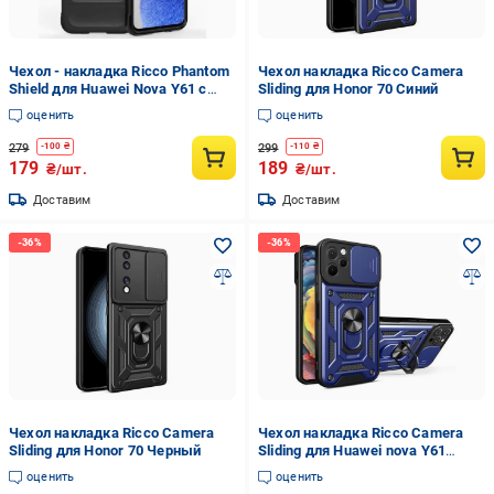
Чехол - накладка Ricco Phantom
Чехол накладка Ricco Camera
Shield для Huawei Nova Y61 с
Sliding для Honor 70 Синий
защитой при падении Черный
оценить
оценить
279
299
-
100
₴
-
110
₴
179
189
₴/шт.
₴/шт.
Доставим
Доставим
Чехол накладка Ricco Camera
Чехол накладка Ricco Camera
Sliding для Honor 70 Черный
Sliding для Huawei nova Y61
Синий
оценить
оценить