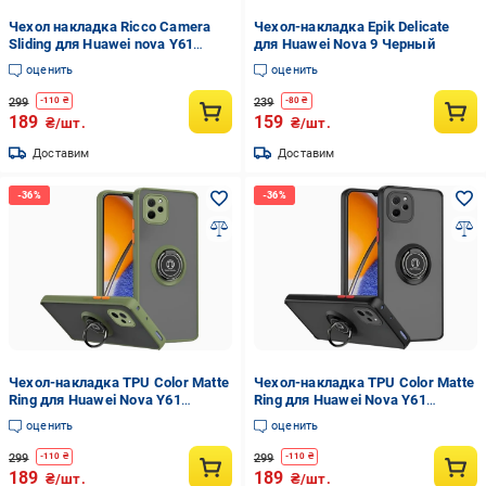
Чехол накладка Ricco Camera
Чехол-накладка Epik Delicate
Sliding для Huawei nova Y61
для Huawei Nova 9 Черный
Черный
оценить
оценить
299
239
-
110
₴
-
80
₴
189
159
₴/шт.
₴/шт.
Доставим
Доставим
Чехол-накладка TPU Color Matte
Чехол-накладка TPU Color Matte
Ring для Huawei Nova Y61
Ring для Huawei Nova Y61
Оливковый
Черная с красным
оценить
оценить
299
299
-
110
₴
-
110
₴
189
189
₴/шт.
₴/шт.