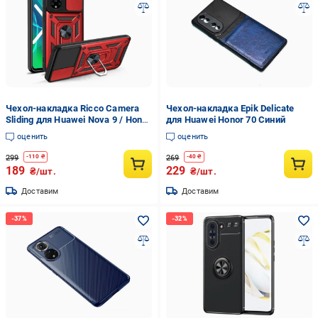
Чехол-накладка Ricco Camera
Чехол-накладка Epik Delicate
Sliding для Huawei Nova 9 / Honor
для Huawei Honor 70 Синий
50 Красный
оценить
оценить
299
269
-
110
₴
-
40
₴
189
229
₴/шт.
₴/шт.
Доставим
Доставим