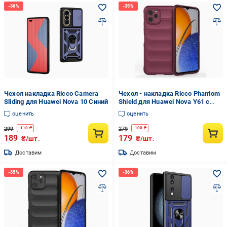
Чехол накладка Ricco Camera
Чехол - накладка Ricco Phantom
Sliding для Huawei Nova 10 Синий
Shield для Huawei Nova Y61 с
защитой при падении Бордовый
оценить
оценить
299
279
-
110
₴
-
100
₴
189
179
₴/шт.
₴/шт.
Доставим
Доставим