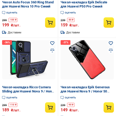
Чехол Auto Focus 360 Ring Stand
Чехол-накладка Epik Delicate
для Huawei Nova 10 Pro Синий
для Huawei P50 Pro Синий
оценить
оценить
299
239
-
100
₴
-
80
₴
199
159
₴/шт.
₴/шт.
Доставим
Доставим
Чехол-накладка Ricco Camera
Чехол-накладка Epik Generous
Sliding для Huawei Nova 9 / Honor
для Huawei Nova 9 / Honor 50
50 Синий
Красный
оценить
оценить
299
239
-
110
₴
-
90
₴
189
149
₴/шт.
₴/шт.