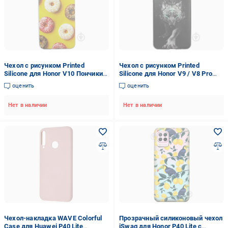
Чехол с рисунком Printed
Чехол с рисунком Printed
Silicone для Honor V10 Пончики
Silicone для Honor V9 / V8 Pro
(hub_AxCW66155)
Волк (hub_gsHZ71623)
оценить
оценить
Нет в наличии
Нет в наличии
Чехол-накладка WAVE Colorful
Прозрачный силиконовый чехол
Case для Huawei P40 Lite
iSwag для Honor P40 Lite с