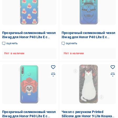
Прозрачный силиконовый чехол
Прозрачный силиконовый чехол
iSwag для Honor P40 Lite E с
iSwag для Honor P40 Lite E с
рисунком - Влюбленные
рисунком - Бородатый череп
оценить
оценить
медведи (M1545)
(M1548)
Нет в наличии
Нет в наличии
Прозрачный силиконовый чехол
Чехол с рисунком Printed
iSwag для Honor P40 Lite E с
Silicone для Honor 9 Lite Кошка