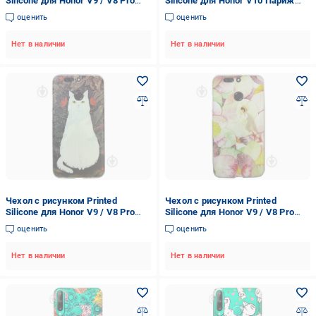
Silicone для Honor V9 / V8 Pro
Silicone для Honor V10 Париж
Бабочка (hub_yvTh25395)
(hub_RxER91716)
оценить
оценить
Нет в наличии
Нет в наличии
Чехол с рисунком Printed
Чехол с рисунком Printed
Silicone для Honor V9 / V8 Pro
Silicone для Honor V9 / V8 Pro
Кошка (hub_JlWj70066)
Листья (hub_yOpK82243)
оценить
оценить
Нет в наличии
Нет в наличии