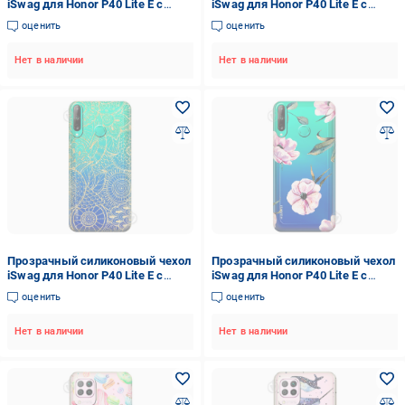
iSwag для Honor P40 Lite E с
iSwag для Honor P40 Lite E с
рисунком - Веселый космонавт
рисунком - Влюбленные мопсы
оценить
оценить
(M1549)
(M1550)
Нет в наличии
Нет в наличии
Прозрачный силиконовый чехол
Прозрачный силиконовый чехол
iSwag для Honor P40 Lite E с
iSwag для Honor P40 Lite E с
рисунком - Золотая мандала
рисунком - Пионы (M1505)
оценить
оценить
(M1504)
Нет в наличии
Нет в наличии