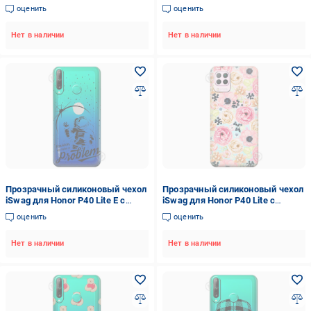
рисунком - Джокер (M1565)
рисунком - Киты Единороги
оценить
оценить
(M1566)
Нет в наличии
Нет в наличии
Прозрачный силиконовый чехол
Прозрачный силиконовый чехол
iSwag для Honor P40 Lite E с
iSwag для Honor P40 Lite с
рисунком - Космонавт с
рисунком - Цветочный букет
оценить
оценить
проблемой (M1553)
(M1578)
Нет в наличии
Нет в наличии