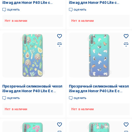
iSwag для Honor P40 Lite с
iSwag для Honor P40 Lite с
рисунком - Цветочная мандала
рисунком - Летнее настроение
оценить
оценить
(M1609)
(M1594)
Нет в наличии
Нет в наличии
Прозрачный силиконовый чехол
Прозрачный силиконовый чехол
iSwag для Honor P40 Lite E с
iSwag для Honor P40 Lite E с
рисунком - Полезная еда
рисунком - Французские
оценить
оценить
(M1558)
бульдоги (M1561)
Нет в наличии
Нет в наличии