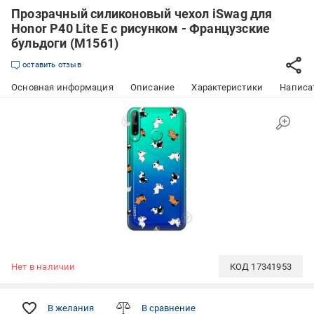
Прозрачный силиконовый чехол iSwag для
Honor P40 Lite E с рисунком - Французские
бульдоги (M1561)
оставить отзыв
Основная информация
Описание
Характеристики
Написат
Нет в наличии
КОД
17341953
В желания
В сравнение