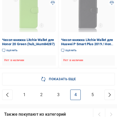
Чехол-книжка Litchie Wallet для
Чехол-книжка Litchie Wallet для
Honor 20 Green (hub_IAum84287)
Huawei P Smart Plus 2019 / Honor
10i Black (hub_yngW67821)
оценить
оценить
Нет в наличии
Нет в наличии
ПОКАЗАТЬ ЕЩЕ
1
2
3
4
5
Также покупают из категорий