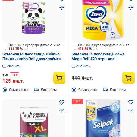
До -10% з суперкредиткою Visa Вигода
До -10% з суперкредиткою Visa Вигода
118.75
₴/шт.
421.80
₴/шт.
Бумажные полотенца Сніжна
Бумажные полотенца Zewa
Панда Jumbo Roll двухслойная 1
Mega Roll 470 отрывов
шт.
двухслойная 1 шт.
оценить
оценить
170
-
45
₴
444
₴/шт.
125
₴/шт.
Cамовывоз
Доставим
Cамовывоз
Доставим