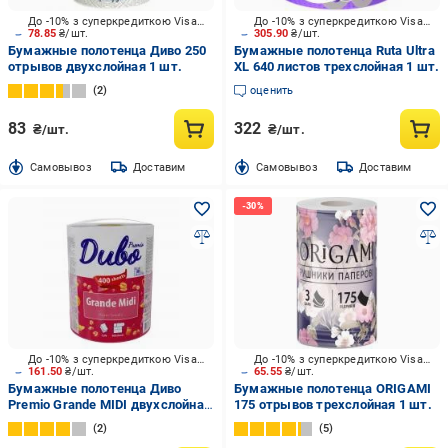
До -10% з суперкредиткою Visa Вигода
До -10% з суперкредиткою Visa Вигода
78.85
₴/шт.
305.90
₴/шт.
Бумажные полотенца Диво 250
Бумажные полотенца Ruta Ultra
отрывов двухслойная 1 шт.
XL 640 листов трехслойная 1 шт.
2
оценить
83
322
₴/шт.
₴/шт.
Cамовывоз
Доставим
Cамовывоз
Доставим
До -10% з суперкредиткою Visa Вигода
До -10% з суперкредиткою Visa Вигода
161.50
₴/шт.
65.55
₴/шт.
Бумажные полотенца Диво
Бумажные полотенца ORIGAMI
Premio Grande MIDI двухслойная
175 отрывов трехслойная 1 шт.
1 шт.
2
5