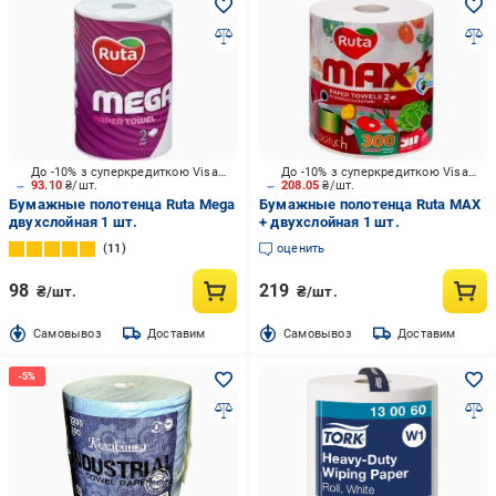
До -10% з суперкредиткою Visa Вигода
До -10% з суперкредиткою Visa Вигода
93.10
₴/шт.
208.05
₴/шт.
Бумажные полотенца Ruta Mega
Бумажные полотенца Ruta MAX
двухслойная 1 шт.
+ двухслойная 1 шт.
11
оценить
98
219
₴/шт.
₴/шт.
Cамовывоз
Доставим
Cамовывоз
Доставим