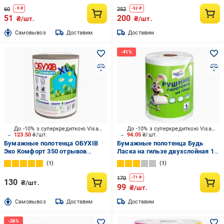
60
252
-
9
₴
-
52
₴
51
200
₴/шт.
₴/шт.
Cамовывоз
Доставим
Доставим
До -10% з суперкредиткою Visa Вигода
До -10% з суперкредиткою Visa Вигода
123.50
₴/шт.
94.05
₴/шт.
Бумажные полотенца ОБУХІВ
Бумажные полотенца Будь
Эко Комфорт 350 отрывов
Ласка на гильзе двухслойная 1
двухслойная 1 шт.
шт.
1
1
170
-
71
₴
130
₴/шт.
99
₴/шт.
Cамовывоз
Доставим
Доставим