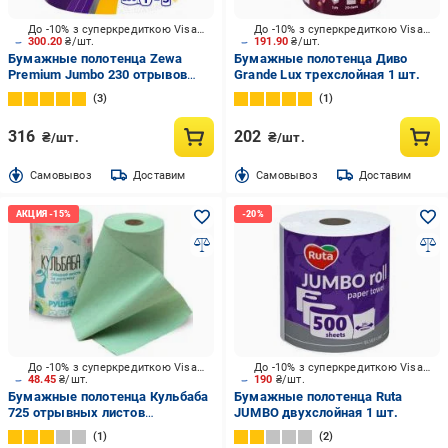
До -10% з суперкредиткою Visa Вигода
До -10% з суперкредиткою Visa Вигода
300.20
₴/шт.
191.90
₴/шт.
Бумажные полотенца Zewa
Бумажные полотенца Диво
Premium Jumbo 230 отрывов
Grande Lux трехслойная 1 шт.
трехслойная 1 шт.
3
1
316
202
₴/шт.
₴/шт.
Cамовывоз
Доставим
Cамовывоз
Доставим
До -10% з суперкредиткою Visa Вигода
До -10% з суперкредиткою Visa Вигода
48.45
₴/шт.
190
₴/шт.
Бумажные полотенца Кульбаба
Бумажные полотенца Ruta
725 отрывных листов
JUMBO двухслойная 1 шт.
однослойная 1 шт.
1
2