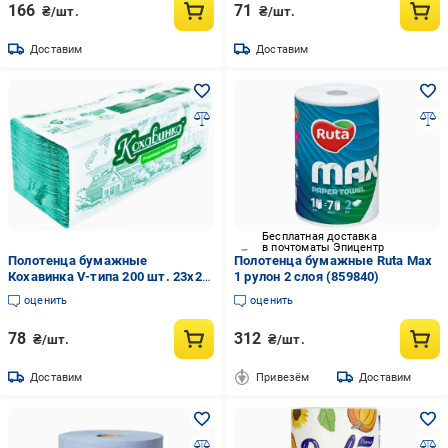
166
71
₴/шт.
₴/шт.
Доставим
Доставим
Бесплатная доставка
в почтоматы Эпицентр
Полотенца бумажные
Полотенца бумажные Ruta Max
Кохавинка V-типа 200 шт. 23x25
1 рулон 2 слоя (859840)
см Зеленый (978088)
оценить
оценить
78
312
₴/шт.
₴/шт.
Доставим
Привезём
Доставим