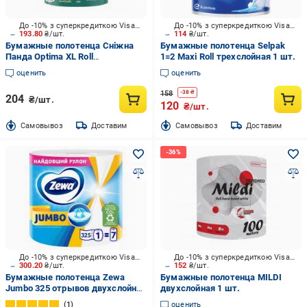
До -10% з суперкредиткою Visa Вигода
До -10% з суперкредиткою Visa Вигода
193.80
₴/шт.
114
₴/шт.
Бумажные полотенца Сніжна
Бумажные полотенца Selpak
Панда Optima XL Roll
1=2 Maxi Roll трехслойная 1 шт.
двухслойная 1 шт.
оценить
оценить
158
-
38
₴
204
₴/шт.
120
₴/шт.
Cамовывоз
Доставим
Cамовывоз
Доставим
До -10% з суперкредиткою Visa Вигода
До -10% з суперкредиткою Visa Вигода
300.20
₴/шт.
152
₴/шт.
Бумажные полотенца Zewa
Бумажные полотенца MILDI
Jumbo 325 отрывов двухслойная
двухслойная 1 шт.
1 шт.
1
оценить