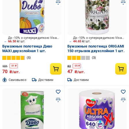
До -10% з суперкредиткою Visa Вигода
До -10% з суперкредиткою Visa Вигода
66.50
₴/шт.
44.65
₴/шт.
Бумажные полотенца Диво
Бумажные полотенца ORIGAMI
MAXI двухслойная 1 шт.
150 отрывов двухслойная 1 шт.
5
3
101
82
-
31
₴
-
35
₴
70
47
₴/шт.
₴/шт.
Cамовывоз
Доставим
Доставим