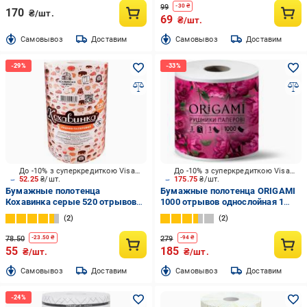
99
-
30
₴
170
₴/шт.
69
₴/шт.
Cамовывоз
Доставим
Cамовывоз
Доставим
До -10% з суперкредиткою Visa Вигода
До -10% з суперкредиткою Visa Вигода
52.25
₴/шт.
175.75
₴/шт.
Бумажные полотенца
Бумажные полотенца ORIGAMI
Кохавинка серые 520 отрывов
1000 отрывов однослойная 1
однослойная 1 шт.
шт.
2
2
78.50
279
-
23.50
₴
-
94
₴
55
185
₴/шт.
₴/шт.
Cамовывоз
Доставим
Cамовывоз
Доставим