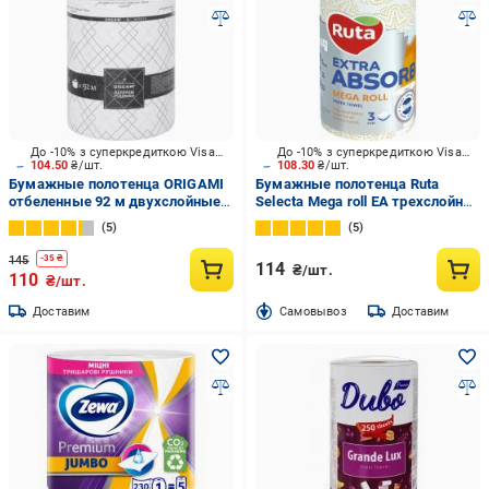
До -10% з суперкредиткою Visa Вигода
До -10% з суперкредиткою Visa Вигода
104.50
₴/шт.
108.30
₴/шт.
Бумажные полотенца ORIGAMI
Бумажные полотенца Ruta
отбеленные 92 м двухслойные 1
Selecta Mega roll EA трехслойная
шт./уп.
1 шт.
5
5
145
-
35
₴
114
₴/шт.
110
₴/шт.
Доставим
Cамовывоз
Доставим