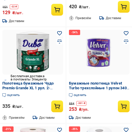
420
₴/шт.
151
-
22
₴
129
₴/шт.
Привезём
Доставим
Доставим
Бесплатная доставка
в почтоматы Эпицентр
Полотенца бумажные Чудо
Бумажные полотенца Velvet
Premio Grande XL 1 рул. 2-
Turbo трехслойные 1 рулон 340
слойные 500 отрывов Белый
отрывов (НФ-00004137)
оценить
оценить
(989279)
554
-
301
₴
335
₴/шт.
253
₴/уп.
Привезём
Доставим
Доставим