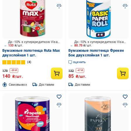
До -10% з суперкредиткою Visa Вигода
До -10% з суперкредиткою Visa Вигода
133
₴/шт.
80.75
₴/шт.
Бумажные полотенца Ruta Max
Бумажные полотенца Фрекен
двухслойная 1 шт.
Бок двухслойная 1 шт.
4
оценить
179
132
-
39
₴
-
47
₴
140
85
₴/шт.
₴/шт.
Cамовывоз
Доставим
Доставим