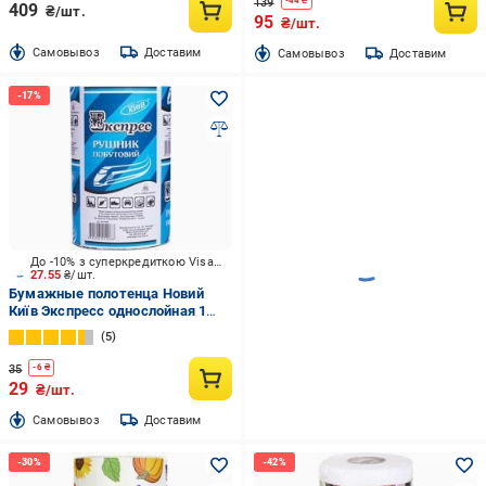
139
-
44
₴
409
₴/шт.
95
₴/шт.
Cамовывоз
Доставим
Cамовывоз
Доставим
До -10% з суперкредиткою Visa Вигода
27.55
₴/шт.
Бумажные полотенца Новий
Київ Экспресс однослойная 1
шт.
5
35
-
6
₴
29
₴/шт.
Cамовывоз
Доставим