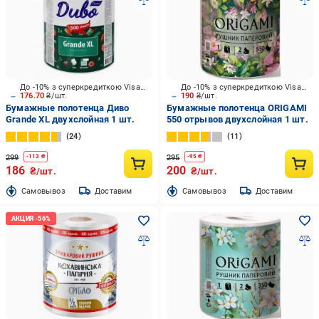
До -10% з суперкредиткою Visa Вигода
До -10% з суперкредиткою Visa Вигода
176.70
₴/шт.
190
₴/шт.
Бумажные полотенца Диво
Бумажные полотенца ORIGAMI
Grande XL двухслойная 1 шт.
550 отрывов двухслойная 1 шт.
24
11
299
295
-
113
₴
-
95
₴
186
200
₴/шт.
₴/шт.
Cамовывоз
Доставим
Cамовывоз
Доставим