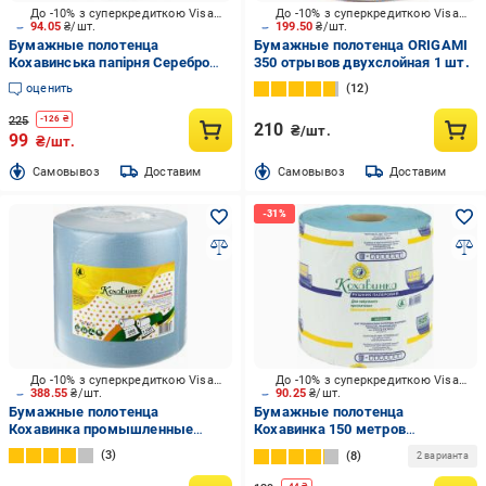
До -10% з суперкредиткою Visa Вигода
До -10% з суперкредиткою Visa Вигода
94.05
₴/шт.
199.50
₴/шт.
Бумажные полотенца
Бумажные полотенца ORIGAMI
Кохавинська папірня Серебро
350 отрывов двухслойная 1 шт.
435 отрывов трехслойная 1 шт.
оценить
12
225
-
126
₴
210
₴/шт.
99
₴/шт.
Cамовывоз
Доставим
Cамовывоз
Доставим
До -10% з суперкредиткою Visa Вигода
До -10% з суперкредиткою Visa Вигода
388.55
₴/шт.
90.25
₴/шт.
Бумажные полотенца
Бумажные полотенца
Кохавинка промышленные
Кохавинка 150 метров
однослойная 1 шт.
однослойная 1 шт.
3
8
2 варианта