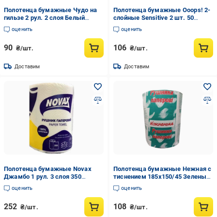
Полотенца бумажные Чудо на
Полотенца бумажные Ooops! 2-
гильзе 2 рул. 2 слоя Белый
слойные Sensitive 2 шт. 50
(164269)
отрывов (797896)
оценить
оценить
90
106
₴/шт.
₴/шт.
Доставим
Доставим
Полотенца бумажные Novax
Полотенца бумажные Нежная с
Джамбо 1 рул. 3 слоя 350
тиснением 185x150/45 Зеленый
отрывов (891729)
(768841)
оценить
оценить
252
108
₴/шт.
₴/шт.