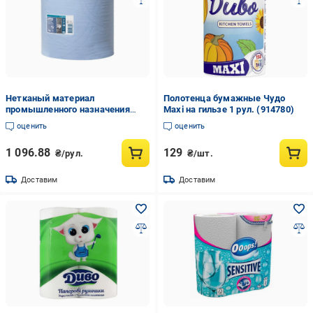
Нетканый материал
Полотенца бумажные Чудо
промышленного назначения
Maxi на гильзе 1 рул. (914780)
Tork Premium 3 слоя 119 м 350
оценить
оценить
листьев 34х23,5 см Голубой
(130081)
1 096.88
129
₴/рул.
₴/шт.
Доставим
Доставим