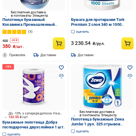
Бесплатная доставка
в почтоматы Эпицентр
Полотенце бумажный
Бумага для протирания Tork
Кохавинка Промышленный
Premium 2 слоя 340 м 1000
industrial Синий
листов 34x36,9х37,5 см (130060)
1
оценить
400
-
20
₴
3 230.54
₴/рул.
380
₴/шт.
Привезём
Доставим
Доставим
Бесплатная доставка
До -10% з суперкредиткою Visa Вигода
в почтоматы Эпицентр
122.55
₴/шт.
Полотенца бумажные Zewa
Бумажные полотенца Добра
Jumbo 1 рул. 325 отрывов
господарочка двухслойная 1 шт.
(929536)
оценить
оценить