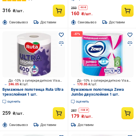
250
-
90
₴
316
₴/шт.
160
₴/шт.
Cамовывоз
Доставим
Cамовывоз
Доставим
До -10% з суперкредиткою Visa Вигода
До -10% з суперкредиткою Visa Вигода
246.05
₴/шт.
170.05
₴/шт.
Бумажные полотенца Ruta Ultra
Бумажные полотенца Zewa
трехслойная 1 шт.
Jumbo двухслойная 1 шт.
оценить
оценить
287
-
108
₴
259
₴/шт.
179
₴/шт.
Cамовывоз
Доставим
Доставим