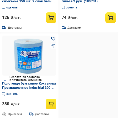
сложение 150 шт. 2 слоя Белый
гильзе 2 рул. (189731)
(992839)
оценить
оценить
126
74
₴/шт.
₴/шт.
Доставим
Доставим
Бесплатная доставка
в почтоматы Эпицентр
Полотенце бумажное Кохавинка
Промышленное Industrial 300 м
(847524)
оценить
380
₴/шт.
Привезём
Доставим