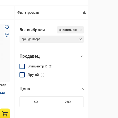
Фильтровать
Вы выбрали
очистить все
бренд:
Ooops!
Продавец
Эпицентр К
(2)
Другой
(1)
игода
Цена
AXI