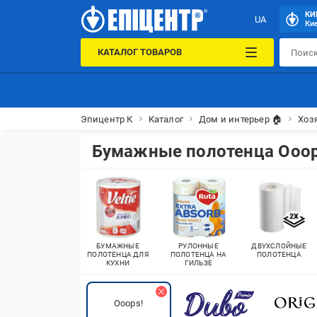
КИ
UA
Кие
КАТАЛОГ ТОВАРОВ
Эпицентр К
Каталог
Дом и интерьер 🏠
Хоз
Бумажные полотенца Ooop
БУМАЖНЫЕ
РУЛОННЫЕ
ДВУХСЛОЙНЫЕ
ПОЛОТЕНЦА ДЛЯ
ПОЛОТЕНЦА НА
ПОЛОТЕНЦА
КУХНИ
ГИЛЬЗЕ
Ooops!