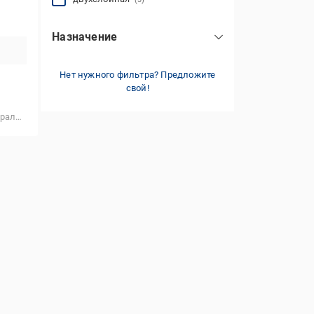
Назначение
бытовой
(1)
Нет нужного фильтра? Предложите
для дома
(2)
свой!
для кухни
(1)
тяжкой