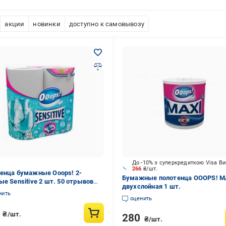
акции
новинки
доступно к самовывозу
До -10% з суперкредиткою Visa В
266
₴/шт.
енца бумажные Ooops! 2-
Бумажные полотенца OOOPS! M
ые Sensitive 2 шт. 50 отрывов
двухслойная 1 шт.
96)
нить
оценить
6
₴/шт.
280
₴/шт.