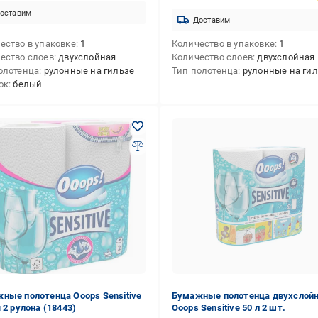
оставим
Доставим
ество в упаковке
1
Количество в упаковке
1
ество слоев
двухслойная
Количество слоев
двухслойная
олотенца
рулонные на гильзе
Тип полотенца
рулонные на ги
ок
белый
ные полотенца Ooops Sensitive
Бумажные полотенца двухслой
 2 рулона (18443)
Ooops Sensitive 50 л 2 шт.