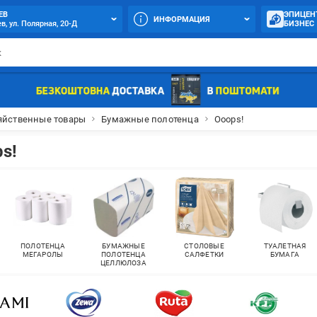
ЕВ
ЭПИЦЕН
ИНФОРМАЦИЯ
в, ул. Полярная, 20-Д
БИЗНЕС
яйственные товары
Бумажные полотенца
Ooops!
s!
ПОЛОТЕНЦА
БУМАЖНЫЕ
СТОЛОВЫЕ
ТУАЛЕТНАЯ
МЕГАРОЛЫ
ПОЛОТЕНЦА
САЛФЕТКИ
БУМАГА
ЦЕЛЛЮЛОЗА