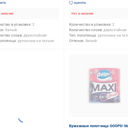
нить
оценить
 наличии
Нет в наличии
ество в упаковке
2
Количество в упаковке
2
ок
белый
Количество слоев
двухслойная
ество слоев
двухслойная
Тип полотенца
рулонные на ги
олотенца
рулонные на гильзе
Оттенок
белый
Бумажные полотенца OOOPS! M