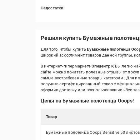
Недостатки:
миттєво розлазиться при спробі витерти мокру
поверхню або руки
Решили купить Бумажные полотенца
Для того, чтобы купить
Бумажные полотенца Ooop
широкий ассортимент товаров данной группы, к
В интернет-гипермаркете
Эпицентр К
Вы легко най
сайте можно почитать полезные отзывы от покуп
самые востребованные товары категории
. Для п
получите сертифицированный товар с официальной
оформив доставку или воспользовавшись беспл
Цены на Бумажные полотенца Ooops!
Товар
Бумажные полотенца Ooops Sensitive 50 листов