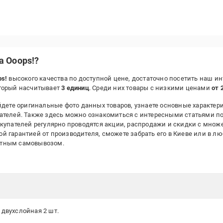
 Ooops!?
s!
высокого качества по доступной цене, достаточно посетить наш и
оторый насчитывает
3 единиц
. Среди них товары с низкими ценами
от 
дете оригинальные фото данных товаров, узнаете основные характери
ателей. Также здесь можно ознакомиться с интересными статьями п
окупателей регулярно проводятся акции, распродажи и скидки с множ
 гарантией от производителя, сможете забрать его в Киеве или в л
атным самовывозом.
 двухслойная 2 шт.