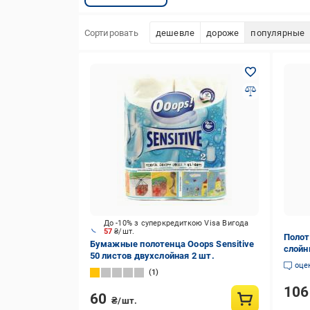
Сортировать
дешевле
дороже
популярные
До -10% з суперкредиткою Visa Вигода
57
₴/шт.
Полот
Бумажные полотенца Ooops Sensitive
слойн
50 листов двухслойная 2 шт.
(7978
оце
1
10
60
₴/шт.