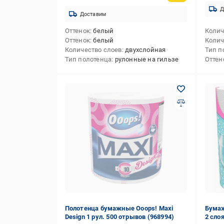
Д
Доставим
Оттенок
белый
Колич
Оттенок
белый
Колич
Количество слоев
двухслойная
Тип п
Тип полотенца
рулонные на гильзе
Оттен
Полотенца бумажные Ooops! Maxi
Бумаж
Design 1 рул. 500 отрывов (968994)
2 слоя