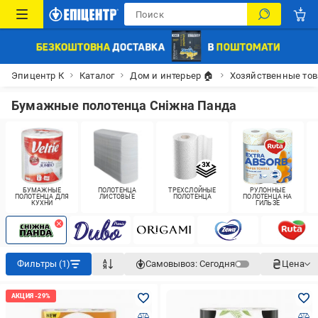
Эпицентр К
Каталог
Дом и интерьер 🏠
Хозяйственные то
Бумажные полотенца Сніжна Панда
БУМАЖНЫЕ
ПОЛОТЕНЦА
ТРЕХСЛОЙНЫЕ
РУЛОННЫЕ
ПОЛОТЕНЦА ДЛЯ
ЛИСТОВЫЕ
ПОЛОТЕНЦА
ПОЛОТЕНЦА НА
КУХНИ
ГИЛЬЗЕ
Фильтры (1)
Самовывоз:
Сегодня
Цена