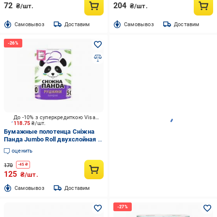
72
204
₴/шт.
₴/шт.
Cамовывоз
Доставим
Cамовывоз
Доставим
До -10% з суперкредиткою Visa Вигода
118.75
₴/шт.
Бумажные полотенца Сніжна
Панда Jumbo Roll двухслойная 1
шт.
оценить
170
-
45
₴
125
₴/шт.
Cамовывоз
Доставим