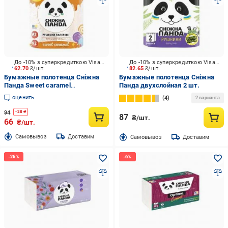
До -10% з суперкредиткою Visa Вигода
До -10% з суперкредиткою Visa Вигода
62.70
₴/шт.
82.65
₴/шт.
Бумажные полотенца Сніжна
Бумажные полотенца Сніжна
Панда Sweet caramel
Панда двухслойная 2 шт.
двухслойная 2 шт.
оценить
4
2 варианта
94
-
28
₴
87
₴/шт.
66
₴/шт.
Cамовывоз
Доставим
Cамовывоз
Доставим