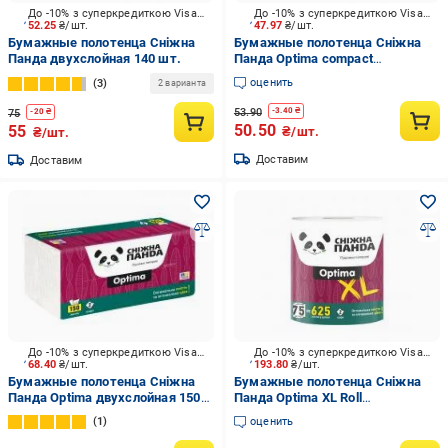
До -10% з суперкредиткою Visa Вигода
До -10% з суперкредиткою Visa Вигода
52.25
₴/шт.
47.97
₴/шт.
Бумажные полотенца Сніжна
Бумажные полотенца Сніжна
Панда двухслойная 140 шт.
Панда Optima compact
двухслойная 120 шт.
оценить
3
2 варианта
53.90
-
3.40
₴
75
-
20
₴
50.50
55
₴/шт.
₴/шт.
Доставим
Доставим
До -10% з суперкредиткою Visa Вигода
До -10% з суперкредиткою Visa Вигода
68.40
₴/шт.
193.80
₴/шт.
Бумажные полотенца Сніжна
Бумажные полотенца Сніжна
Панда Optima двухслойная 150
Панда Optima XL Roll
шт.
двухслойная 1 шт.
1
оценить