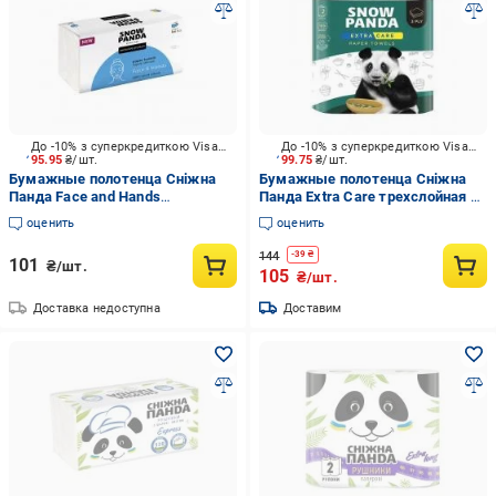
До -10% з суперкредиткою Visa Вигода
До -10% з суперкредиткою Visa Вигода
95.95
₴/шт.
99.75
₴/шт.
Бумажные полотенца Сніжна
Бумажные полотенца Сніжна
Панда Face and Hands
Панда Extra Care трехслойная 2
двухслойная 120 шт.
шт.
оценить
оценить
144
-
39
₴
101
₴/шт.
105
₴/шт.
Доставка недоступна
Доставим