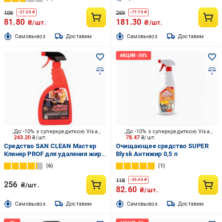
109
259
-
27.20
₴
-
77.70
₴
81.80
181.30
₴/шт.
₴/шт.
Cамовывоз
Доставим
Cамовывоз
Доставим
До -10% з суперкредиткою Visa Вигода
До -10% з суперкредиткою Visa Вигода
243.20
₴/шт.
78.47
₴/шт.
Средство SAN CLEAN Мастер
Очищающее средство SUPER
Клинер PROF для удаления жира
Blysk Антижир 0,5 л
и нагара 0,75 л
6
1
118
-
35.40
₴
256
₴/шт.
82.60
₴/шт.
Cамовывоз
Доставим
Cамовывоз
Доставим