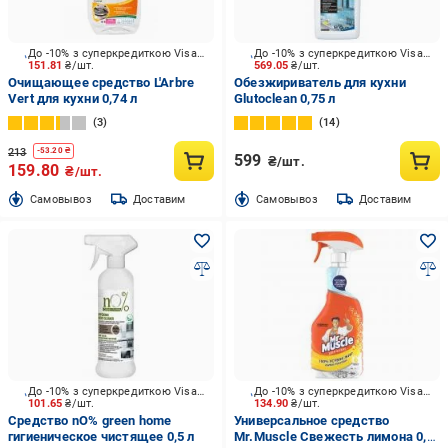
До -10% з суперкредиткою Visa Вигода
До -10% з суперкредиткою Visa Вигода
151.81
₴/шт.
569.05
₴/шт.
Очищающее средство L'Arbre
Обезжириватель для кухни
Vert для кухни 0,74 л
Glutoclean 0,75 л
3
14
213
-
53.20
₴
599
₴/шт.
159.80
₴/шт.
Cамовывоз
Доставим
Cамовывоз
Доставим
До -10% з суперкредиткою Visa Вигода
До -10% з суперкредиткою Visa Вигода
101.65
₴/шт.
134.90
₴/шт.
Средство nO% green home
Универсальное средство
гигиеническое чистящее 0,5 л
Mr.Muscle Свежесть лимона 0,5