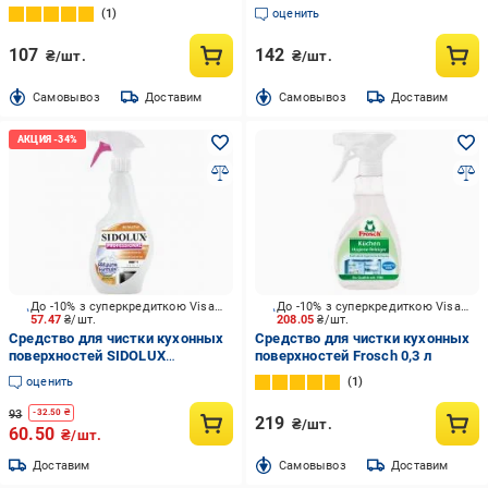
л
1
оценить
107
142
₴/шт.
₴/шт.
Cамовывоз
Доставим
Cамовывоз
Доставим
До -10% з суперкредиткою Visa Вигода
До -10% з суперкредиткою Visa Вигода
57.47
₴/шт.
208.05
₴/шт.
Средство для чистки кухонных
Средство для чистки кухонных
поверхностей SIDOLUX
поверхностей Frosch 0,3 л
PROFESSIONAL 0,5 л
оценить
1
93
-
32.50
₴
219
₴/шт.
60.50
₴/шт.
Доставим
Cамовывоз
Доставим