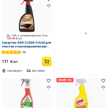
До -10% з суперкредиткою Visa Вигода
124.45
₴/шт.
Средство SAN CLEAN Cristal для
очистки стеклокерамических
поверхностей 0,5 л
6
131
₴/шт.
Cамовывоз
Доставим