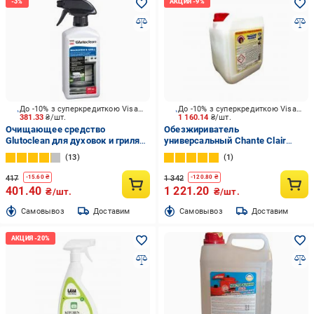
До -10% з суперкредиткою Visa Вигода
До -10% з суперкредиткою Visa Вигода
381.33
₴/шт.
1 160.14
₴/шт.
Очищающее средство
Обезжириватель
Glutoclean для духовок и гриля
универсальный Chante Clair
0,5 л
Лимон 5 л
13
1
417
1 342
-
15.60
₴
-
120.80
₴
401.40
1 221.20
₴/шт.
₴/шт.
Cамовывоз
Доставим
Cамовывоз
Доставим