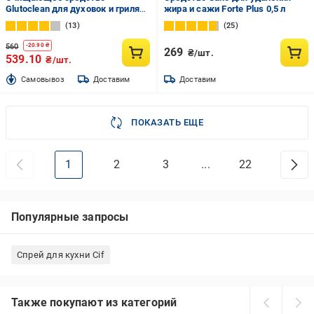
Glutoclean для духовок и гриля
жира и сажи Forte Рlus 0,5 л
0,75 л
13
25
560
-
20.90
₴
269
₴/шт.
539.10
₴/шт.
Cамовывоз
Доставим
Доставим
ПОКАЗАТЬ ЕЩЕ
1
2
3
...
22
Популярные запросы
Спрей для кухни Cif
Также покупают из категорий