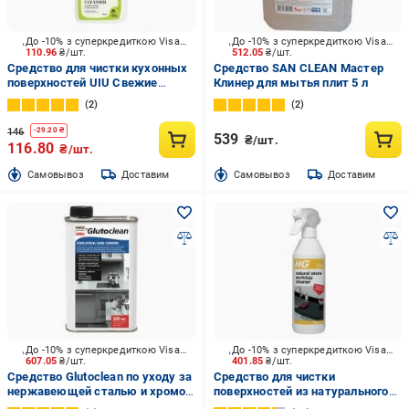
До -10% з суперкредиткою Visa Вигода
До -10% з суперкредиткою Visa Вигода
110.96
₴/шт.
512.05
₴/шт.
Средство для чистки кухонных
Средство SAN CLEAN Мастер
поверхностей UIU Свежие
Клинер для мытья плит 5 л
Цветы& Зеленые Ноты 0,5 л
2
2
146
-
29.20
₴
539
₴/шт.
116.80
₴/шт.
Cамовывоз
Доставим
Cамовывоз
Доставим
До -10% з суперкредиткою Visa Вигода
До -10% з суперкредиткою Visa Вигода
607.05
₴/шт.
401.85
₴/шт.
Средство Glutoclean по уходу за
Средство для чистки
нержавеющей сталью и хромом
поверхностей из натурального
0,5 л
камня HG 500 мл