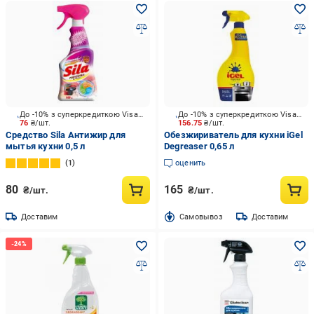
До -10% з суперкредиткою Visa Вигода
До -10% з суперкредиткою Visa Вигода
76
₴/шт.
156.75
₴/шт.
Средство Sila Антижир для
Обезжириватель для кухни iGel
мытья кухни 0,5 л
Degreaser 0,65 л
1
оценить
80
165
₴/шт.
₴/шт.
Доставим
Cамовывоз
Доставим