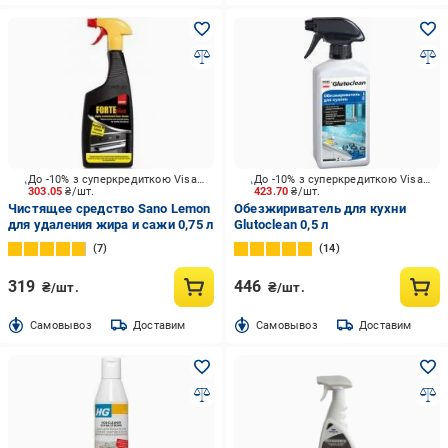
До -10% з суперкредиткою Visa Вигода
До -10% з суперкредиткою Visa Вигода
303.05
₴/шт.
423.70
₴/шт.
Чистящее средство Sano Lemon
Обезжириватель для кухни
для удаления жира и сажи 0,75 л
Glutoclean 0,5 л
7
14
319
446
₴/шт.
₴/шт.
Cамовывоз
Доставим
Cамовывоз
Доставим