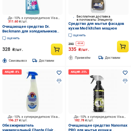
Бесплатная доставка
До -10% з суперкредиткою Visa Вигода
в почтоматы Эпицентр
311.60
₴/шт.
Средство для мытья фасадов
Очищающее средство Dr.
кухни Med kitchen мощное
Beckmann для холодильников
оценить
0,25 л
оценить
390
-
55
₴
328
335
₴/шт.
₴/шт.
Привезём
Доставим
Cамовывоз
Доставим
До -10% з суперкредиткою Visa Вигода
До -10% з суперкредиткою Visa Вигода
196.27
₴/шт.
182.78
₴/шт.
Обезжириватель
Очищающее средство Nanomax
универсальный Chante Clair
PRO для мытья кухни и