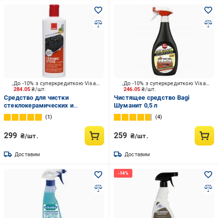
До -10% з суперкредиткою Visa Вигода
До -10% з суперкредиткою Visa Вигода
284.05
₴/шт.
246.05
₴/шт.
Средство для чистки
Чистящее средство Bagi
стеклокерамических и
Шуманит 0,5 л
стеклянных поверхностей Sano
1
4
0,3 л
299
259
₴/шт.
₴/шт.
Доставим
Доставим