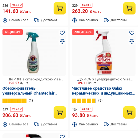
236
329
-
94.40
₴
-
65.80
₴
141.60
263.20
₴/шт.
₴/шт.
Cамовывоз
Доставим
Cамовывоз
Доставим
До -10% з суперкредиткою Visa Вигода
До -10% з суперкредиткою Visa Вигода
196.27
₴/шт.
89.11
₴/шт.
Обезжириватель
Чистящее средство Galax
универсальный Chanteclair
керамических и индукционных
Sgrassatore Antiodore 0,6 л
плит das Power Clean 500 г
1
3
227
134
-
20.40
₴
-
40.20
₴
206.60
93.80
₴/шт.
₴/шт.
Cамовывоз
Доставим
Cамовывоз
Доставим