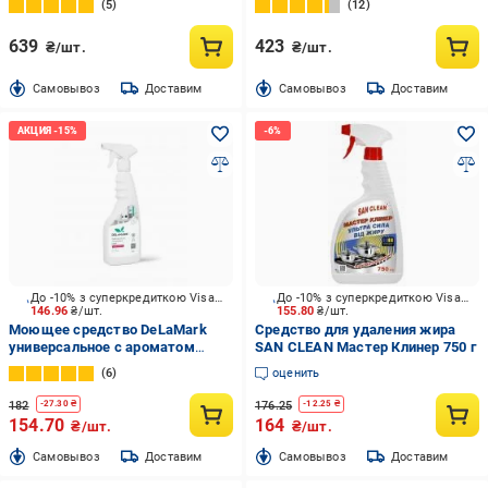
5
12
639
423
₴/шт.
₴/шт.
Cамовывоз
Доставим
Cамовывоз
Доставим
До -10% з суперкредиткою Visa Вигода
До -10% з суперкредиткою Visa Вигода
146.96
₴/шт.
155.80
₴/шт.
Моющее средство DeLaMark
Средство для удаления жира
универсальное с ароматом
SAN CLEAN Мастер Клинер 750 г
вишни 0,5 л
6
оценить
182
176.25
-
27.30
₴
-
12.25
₴
154.70
164
₴/шт.
₴/шт.
Cамовывоз
Доставим
Cамовывоз
Доставим