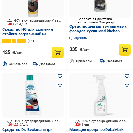
Бесплатная доставка
До -10% з суперкредиткою Visa Вигода
в почтоматы Эпицентр
403.75
₴/шт.
Средство для мытья матовых
Средство HG для удаления
фасадов кухни Med kitchen
стойких загрязнений на
оценить
керамических конфорках 0,25 л
13
335
₴/шт.
425
₴/шт.
Привезём
Доставим
Cамовывоз
Доставим
До -10% з суперкредиткою Visa Вигода
До -10% з суперкредиткою Visa Вигода
204.25
₴/шт.
228
₴/шт.
Средство Dr. Beckmann для
Моющее средство DeLaMark