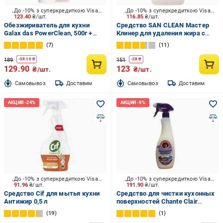
До -10% з суперкредиткою Visa Вигода
До -10% з суперкредиткою Visa Вигода
123.40
₴/шт.
116.85
₴/шт.
Обезжириватель для кухни
Средство SAN CLEAN Мастер
Galax das PowerClean, 500г +
Клинер для удаления жира с
Средство для удаления жира с
плит 0,75 л
7
11
кухонных поверхностей GALAX
das Power Clean 500г 500 г
189
151
-
59.10
₴
-
28
₴
129.90
123
₴/шт.
₴/шт.
Cамовывоз
Доставим
Cамовывоз
Доставим
До -10% з суперкредиткою Visa Вигода
До -10% з суперкредиткою Visa Вигода
91.96
₴/шт.
191.90
₴/шт.
Средство Cif для мытья кухни
Средство для чистки кухонных
Антижир 0,5 л
поверхностей Chante Clair
Sgrassatore Лаванда 0,6 л
19
1