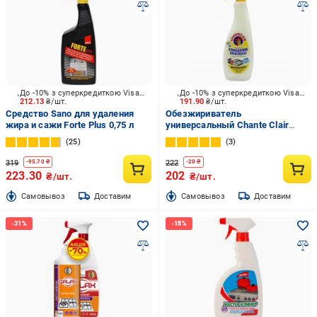
До -10% з суперкредиткою Visa Вигода
До -10% з суперкредиткою Visa Вигода
212.13
₴/шт.
191.90
₴/шт.
Средство Sano для удаления
Обезжириватель
жира и сажи Forte Рlus 0,75 л
универсальный Chante Clair
Лимон 0,6 л
25
3
319
222
-
95.70
₴
-
20
₴
223.30
202
₴/шт.
₴/шт.
Cамовывоз
Доставим
Cамовывоз
Доставим