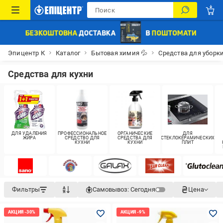
Эпицентр К
Каталог
Бытовая химия 💦
Средства для уборк
Средства для кухни
ДЛЯ УДАЛЕНИЯ
ПРОФЕССИОНАЛЬНОЕ
ОРГАНИЧЕСКИЕ
ДЛЯ
ЖИРА
СРЕДСТВО ДЛЯ
СРЕДСТВА ДЛЯ
СТЕКЛОКЕРАМИЧЕСКИХ
КУХНИ
КУХНИ
ПЛИТ
Фильтры
Самовывоз:
Сегодня
Цена