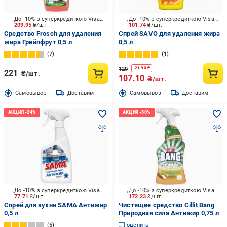
До -10% з суперкредиткою Visa Вигода
До -10% з суперкредиткою Visa Вигода
209.95
₴/шт.
101.74
₴/шт.
Средство Frosch для удаления
Спрей SAVO для удаления жира
жира Грейпфрут 0,5 л
0,5 л
7
1
129
-
21.90
₴
221
₴/шт.
107.10
₴/шт.
Cамовывоз
Доставим
Cамовывоз
Доставим
До -10% з суперкредиткою Visa Вигода
До -10% з суперкредиткою Visa Вигода
77.71
₴/шт.
172.23
₴/шт.
Спрей для кухни SAMA Антижир
Чистящее средство Cillit Bang
0,5 л
Природная сила Антижир 0,75 л
5
оценить