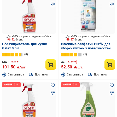
До -10% з суперкредиткою Visa Вигода
До -10% з суперкредиткою Visa Вигода
96.42
₴/шт.
49.87
₴/шт.
Обезжириватель для кухни
Влажные салфетки Purfix для
Galax 0,5 л
уборки кухонніх поверхностей
60 шт. 300 г
8
1
145
70
-
43.50
₴
-
17.50
₴
101.50
52.50
₴/шт.
₴/шт.
Cамовывоз
Доставим
Cамовывоз
Доставим