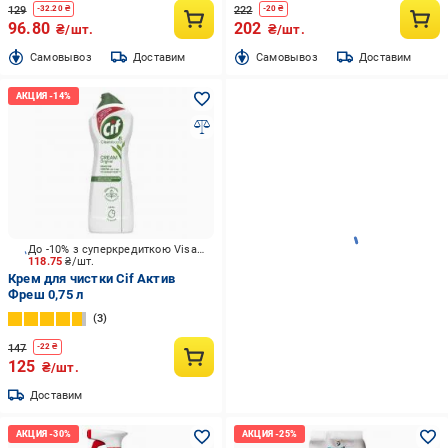
129
222
-
32.20
₴
-
20
₴
96.80
202
₴/шт.
₴/шт.
Cамовывоз
Доставим
Cамовывоз
Доставим
До -10% з суперкредиткою Visa Вигода
118.75
₴/шт.
Крем для чистки Cif Актив
Фреш 0,75 л
3
147
-
22
₴
125
₴/шт.
Доставим