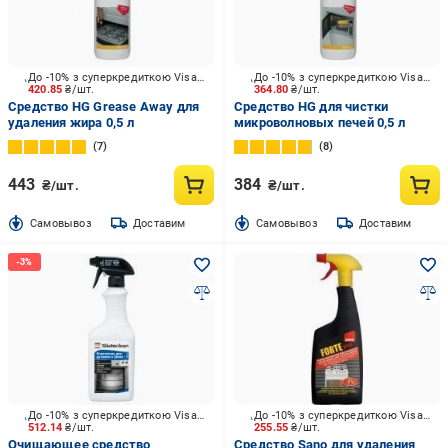
До -10% з суперкредиткою Visa Вигода
До -10% з суперкредиткою Visa Вигода
420.85
₴/шт.
364.80
₴/шт.
Средство HG Grease Away для
Средство HG для чистки
удаления жира 0,5 л
микроволновых печей 0,5 л
7
8
443
384
₴/шт.
₴/шт.
Cамовывоз
Доставим
Cамовывоз
Доставим
До -10% з суперкредиткою Visa Вигода
До -10% з суперкредиткою Visa Вигода
512.14
₴/шт.
255.55
₴/шт.
Очищающее средство
Средство Sano для удаления