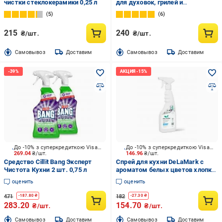
чистки стеклокерамики 0,25 л
для духовок, грилей и
коптильных камер 0,5 л
5
6
215
240
₴/шт.
₴/шт.
Cамовывоз
Доставим
Cамовывоз
Доставим
До -10% з суперкредиткою Visa Вигода
До -10% з суперкредиткою Visa Вигода
269.04
₴/шт.
146.96
₴/шт.
Средство Cillit Bang Эксперт
Спрей для кухни DeLaMark с
Чистота Кухни 2 шт. 0,75 л
ароматом белых цветов хлопка
0,5 л
оценить
оценить
471
182
-
187.80
₴
-
27.30
₴
283.20
154.70
₴/шт.
₴/шт.
Cамовывоз
Доставим
Cамовывоз
Доставим