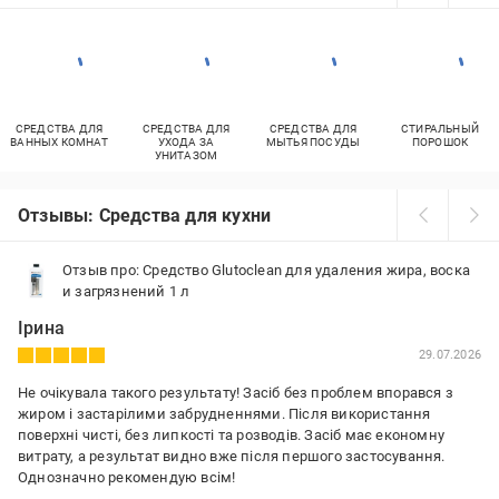
СРЕДСТВА ДЛЯ
СРЕДСТВА ДЛЯ
СРЕДСТВА ДЛЯ
СТИРАЛЬНЫЙ
ВАННЫХ КОМНАТ
УХОДА ЗА
МЫТЬЯ ПОСУДЫ
ПОРОШОК
УНИТАЗОМ
Отзывы: Средства для кухни
Отзыв про: Средство Glutoclean для удаления жира, воска
и загрязнений 1 л
Ірина
29.07.2026
Не очікувала такого результату! Засіб без проблем впорався з
жиром і застарілими забрудненнями. Після використання
поверхні чисті, без липкості та розводів. Засіб має економну
витрату, а результат видно вже після першого застосування.
Однозначно рекомендую всім!