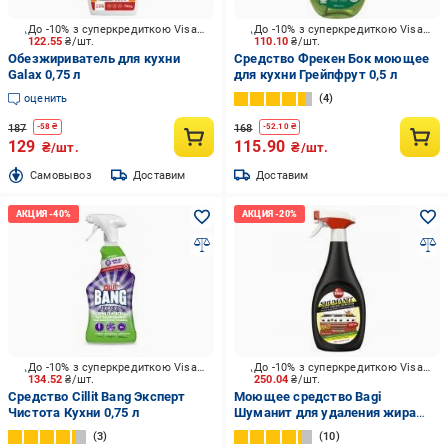
До -10% з суперкредиткою Visa Вигода
До -10% з суперкредиткою Visa Вигода
122.55
₴/шт.
110.10
₴/шт.
Обезжириватель для кухни
Средство Фрекен Бок моющее
Galax 0,75 л
для кухни Грейпфрут 0,5 л
оценить
4
187
168
-
58
₴
-
52.10
₴
129
115.90
₴/шт.
₴/шт.
Cамовывоз
Доставим
Доставим
До -10% з суперкредиткою Visa Вигода
До -10% з суперкредиткою Visa Вигода
134.52
₴/шт.
250.04
₴/шт.
Средство Cillit Bang Эксперт
Моющее средство Bagi
Чистота Кухни 0,75 л
Шуманит для удаления жира
0,75 л
3
10