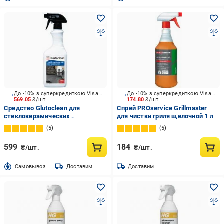
До -10% з суперкредиткою Visa Вигода
До -10% з суперкредиткою Visa Вигода
569.05
₴/шт.
174.80
₴/шт.
Средство Glutoclean для
Спрей PROservice Grillmaster
стеклокерамических
для чистки гриля щелочной 1 л
поверхностей 0,75 л
5
5
599
184
₴/шт.
₴/шт.
Cамовывоз
Доставим
Доставим