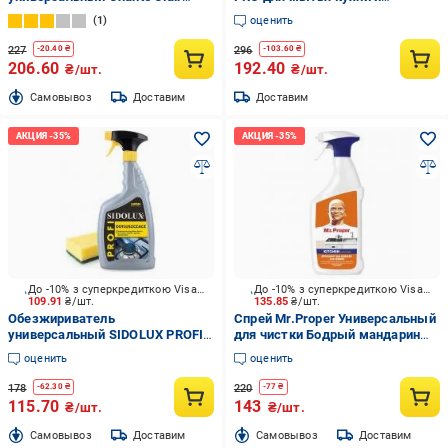
Sgrassatore Bicarbonato 0,6 л
столешниц 0,5 л
1
оценить
227
296
-
20.40
₴
-
103.60
₴
206.60
192.40
₴/шт.
₴/шт.
Cамовывоз
Доставим
Доставим
До -10% з суперкредиткою Visa Вигода
До -10% з суперкредиткою Visa Вигода
109.91
₴/шт.
135.85
₴/шт.
Обезжириватель
Спрей Mr.Proper Универсальный
универсальный SIDOLUX PROFI
для чистки Бодрый мандарин
0,75 л
0,8 л
оценить
оценить
178
220
-
62.30
₴
-
77
₴
115.70
143
₴/шт.
₴/шт.
Cамовывоз
Доставим
Cамовывоз
Доставим