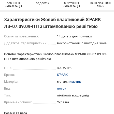
ЗОВНІШНЯ
ВОДОСТІК
ВНУТРІШНЯ
КАНАЛІЗАЦІЙНІ
КАНАЛІЗАЦІЯ
КАНАЛІЗАЦІЯ
ЛЮКИ
Характеристики Жолоб пластиковий S'PARK
ЛВ-07.09.09-ПП з штампованою решіткою
Обмін та повернення:
14 днів з дня покупки
Додаткові характеристики:
використання: пішоходна зона
Основні характеристики Жолоб пластиковий S'PARK ЛВ-07.09.09-
ПП з штампованою решіткою
Ціна:
400 ₴/шт.
Бренд:
S'PARK
Матеріал:
метал
пластик
Вид:
лоток
Тип:
лінійний водовідвід
Країна-виробник:
Україна
Розмір та вага