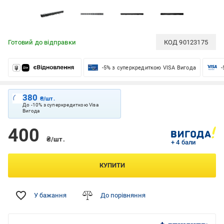
Готовий до відправки
КОД
90123175
-5% з суперкредиткою VISA Вигода
-
380
₴/шт.
До -10% з суперкредиткою Visa
Вигода
400
₴/шт.
+ 4 бали
КУПИТИ
У бажання
До порівняння