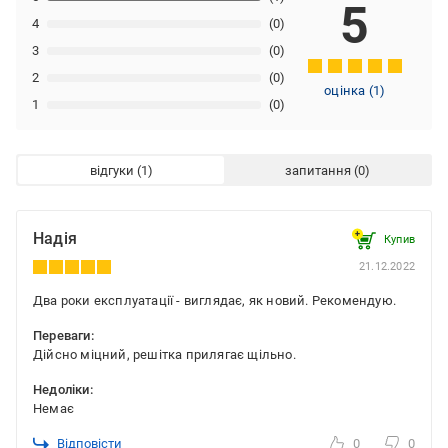
5
4
(0)
3
(0)
2
(0)
оцінка
(
1
)
1
(0)
відгуки
запитання
Надія
Купив
21.12.2022
Два роки експлуатації - виглядає, як новий. Рекомендую.
Переваги:
Дійсно міцний, решітка прилягає щільно.
Недоліки:
Немає
Відповісти
0
0