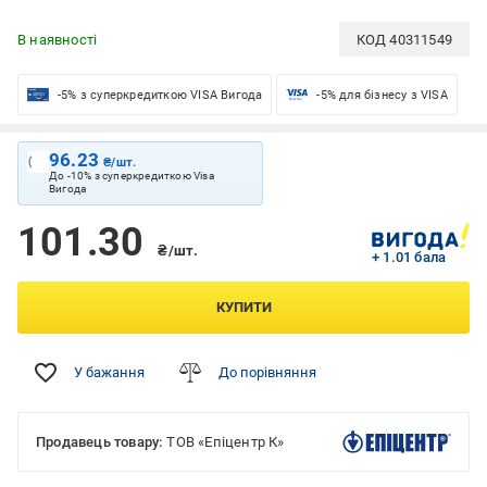
В наявності
КОД
40311549
-5% з суперкредиткою VISA Вигода
-5% для бізнесу з VISA
96.23
₴/шт.
До -10% з суперкредиткою Visa
Вигода
101.30
₴/шт.
+ 1.01 бала
КУПИТИ
У бажання
До порівняння
Продавець товару:
ТОВ «Епіцентр К»