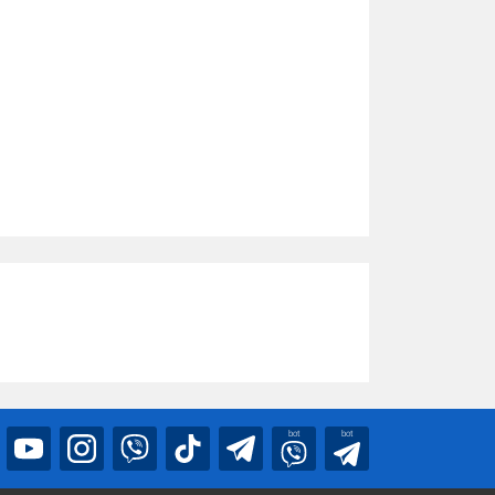
bot
bot