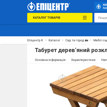
КИ
Киї
КАТАЛОГ ТОВАРІВ
Епіцентр К
Каталог
Сад та город 🏡
Меблі са
Табурет дерев’яний розк
Основна інформація
Характеристики
Нап