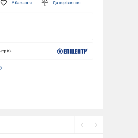
У бажання
До порівняння
нтр К»
ру