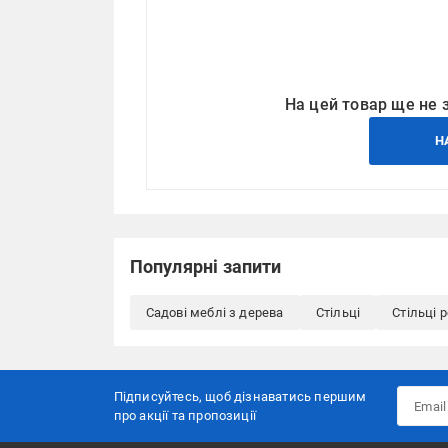
На цей товар ще не 
Н
Популярні запити
Садові меблі з дерева
Стільці
Стільці 
Підписуйтесь, щоб дізнаватись першим
про акції та пропозиції