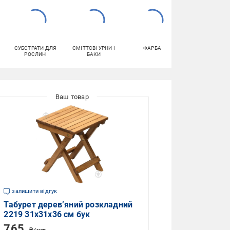
СУБСТРАТИ ДЛЯ
СМІТТЄВІ УРНИ І
ФАРБА
КУХОННІ СТІЛЬЦ
РОСЛИН
БАКИ
залишити відгук
Табурет дерев’яний розкладний
2219 31х31х36 см бук
765