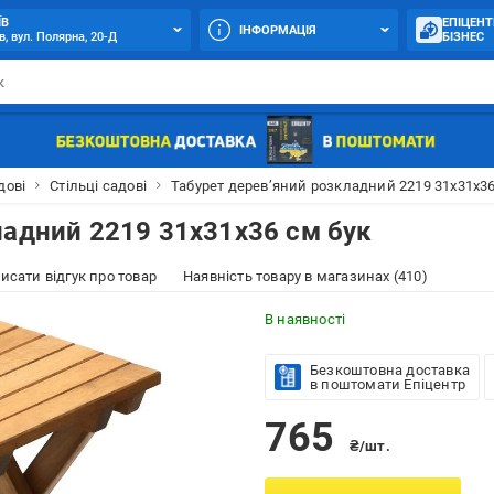
ЇВ
ЕПІЦЕНТ
ІНФОРМАЦІЯ
в, вул. Полярна, 20-Д
БІЗНЕС
дові
Стільці садові
Табурет дерев’яний розкладний 2219 31х31х36
ладний 2219 31х31х36 см бук
исати відгук про товар
Наявність товару в магазинах (410)
В наявності
Безкоштовна доставка
в поштомати Епіцентр
765
₴/шт.