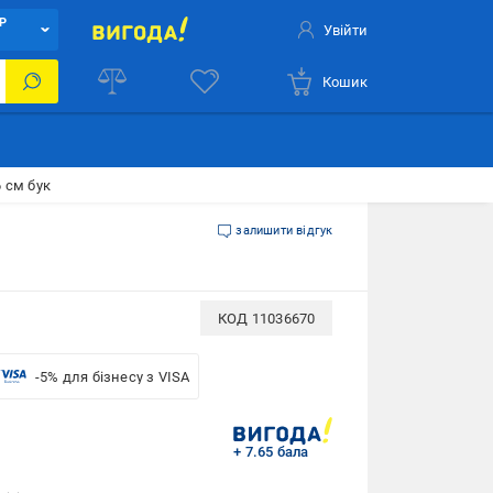
Р
Увійти
Кошик
 см бук
залишити відгук
КОД
11036670
-5% для бізнесу з VISA
+ 7.65 бала