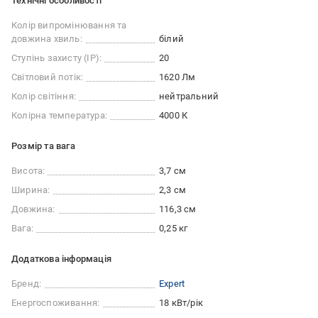
Технічні особливості
Колір випромінювання та
довжина хвиль:
білий
Ступінь захисту (IP):
20
Світловий потік:
1620 Лм
Колір світіння:
нейтральний
Колірна температура:
4000 К
Розмір та вага
Висота:
3,7 см
Ширина:
2,3 см
Довжина:
116,3 см
Вага:
0,25 кг
Додаткова інформація
Бренд:
Expert
Енергоспоживання:
18 кВт/рік