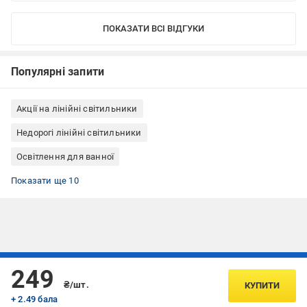
ПОКАЗАТИ ВСІ ВІДГУКИ
Популярні запити
Акції на лінійні світильники
Недорогі лінійні світильники
Освітлення для ванної
Освітлення для кухні
Світильники
Лінійні світильники з вбудованими світлодіодами
Лінійні світильники для коридора
Лінійні світильники для кухні
Лінійні світильники для передпокою
Лінійні світильники для магазину
Лінійні світильники для офісу
Лінійні світильники для гаража
Линейные светильники Expert
Показати ще 10
Підписуйтесь, щоб дізнаватись першим про акції та пропозиції
249
₴/шт.
КУПИТИ
+ 2.49 бала
ПІДПИСАТИСЯ