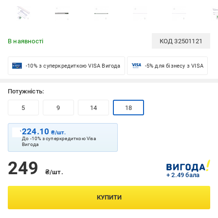
В наявності
КОД
32501121
-10% з суперкредиткою VISA Вигода
-5% для бізнесу з VISA
Потужність:
5
9
14
18
224.10
₴/шт.
До -10% з суперкредиткою Visa
Вигода
249
₴/шт.
+ 2.49 бала
КУПИТИ