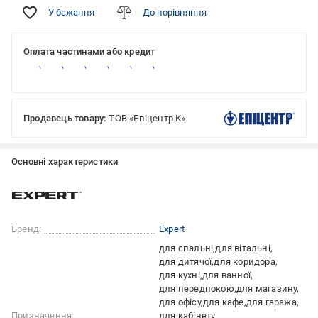
У бажання
До порівняння
Оплата частинами або кредит
Продавець товару:
ТОВ «Епіцентр К»
Основні характеристики
Бренд:
Expert
для спальні
для вітальні
для дитячої
для коридора
для кухні
для ванної
для передпокою
для магазину
для офісу
для кафе
для гаража
Призначення:
для кабінету