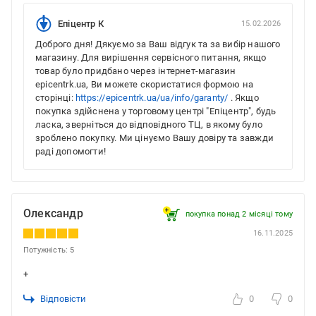
Епіцентр К
15.02.2026
Доброго дня! Дякуємо за Ваш відгук та за вибір нашого
магазину. Для вирішення сервісного питання, якщо
товар було придбано через інтернет-магазин
epicentrk.ua, Ви можете скористатися формою на
сторінці:
https://epicentrk.ua/ua/info/garanty/
. Якщо
покупка здійснена у торговому центрі "Епіцентр", будь
ласка, зверніться до відповідного ТЦ, в якому було
зроблено покупку. Ми цінуємо Вашу довіру та завжди
раді допомогти!
Олександр
покупка понад 2 місяці тому
16.11.2025
Потужність: 5
+
Відповісти
0
0