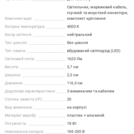
Світильник, мережевий кабель,
гнучкий та жорсткий конектори,
Комплектація:
комплект кріплення
Колірна температура:
4000 К
Колір світіння:
нейтральний
Тип цоколя:
без цоколя
Тип лампи:
вбудований світлодіод (LED)
Світловий потік:
1620 Лм
Висота:
3,7 см
Ширина:
2,3 см
Довжина:
116,3 см
Додаткові характеристики:
З вимикачем та кабелем
Ступінь захисту (IP):
20
Вид вимикача:
на корпусі
Матеріал виробу:
пластик + алюміній
Потужність:
18 Вт
Номінальна напруга:
165-265 В