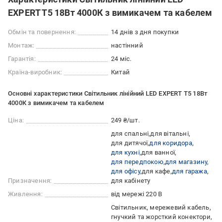
EXPERT T5 18Вт 4000К з вимикачем та кабелем
Обмін та повернення:
14 днів з дня покупки
Монтаж:
настінний
Гарантія:
24 міс.
Країна-виробник:
Китай
Основні характеристики Світильник лінійний LED EXPERT T5 18Вт
4000К з вимикачем та кабелем
Ціна:
249 ₴/шт.
для спальні
для вітальні
для дитячої
для коридора
для кухні
для ванної
для передпокою
для магазину
для офісу
для кафе
для гаража
Призначення:
для кабінету
Живлення:
від мережі 220 В
Світильник, мережевий кабель,
гнучкий та жорсткий конектори,