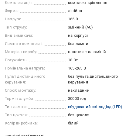
Комплектація:
комплект кріплення
Форма:
лінійна
Напруга:
165 В
Тип струму:
змінний (AC)
Вид вимикача:
на корпусі
Лампи в комплекті:
без лампи
Матеріал виробу:
пластик + алюміній
Потужність:
18 Вт
Номінальна напруга:
165-265 В
Пульт дистанційного
без пульта дистанційного
керування:
керування
Спосіб монтажу:
накладний
Термін служби:
30000 год
Тип лампи:
вбудований світлодіод (LED)
Тип цоколя:
без цоколя
Колір виробника:
білий