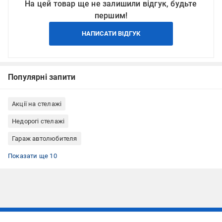
На цей товар ще не залишили відгук, будьте
першим!
НАПИСАТИ ВІДГУК
Популярні запити
Акції на стелажі
Недорогі стелажі
Гараж автолюбителя
Складське устаткування
Стелажі багатоцільові
Стелажі металеві
Стелажі з полицями металеві
Стелажі з полицями
Стелажі розбірні
Стелажі підлогові
Стелажі господарські
Стелажі класичні
Стелажі УХЛ-Маш
Показати ще 10
Підписуйтесь, щоб дізнаватись першим про акції та пропозиції