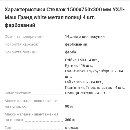
Характеристики Стелаж 1500x750x300 мм УХЛ-
Маш Гранд white метал полиці 4 шт.
фарбований
Обмін та повернення:
14 днів з дня покупки
Покриття каркаса:
фарбований
Покриття полиць:
фарба
Стійка 1503 - 4 шт.
Кутник - 16 шт.
Гвинт М6х10 п/круг+бурт ЦБ - 64
шт.
Гайка М6 ЦБ - 64 шт.
Підп'ятник Г-под. пластик - 4 шт.
Комплектація:
Полиця 750х300 - 4 шт.
Максимальне навантаження
на полицю:
90 кг
Максимальне навантаження
на стелаж:
360 кг
Тип:
стелаж