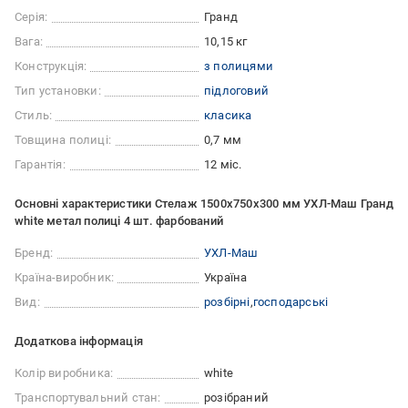
Серія:
Гранд
Вага:
10,15 кг
Конструкція:
з полицями
Тип установки:
підлоговий
Стиль:
класика
Товщина полиці:
0,7 мм
Гарантія:
12 міс.
Основні характеристики Стелаж 1500x750x300 мм УХЛ-Маш Гранд
white метал полиці 4 шт. фарбований
Бренд:
УХЛ-Маш
Країна-виробник:
Україна
Вид:
розбірні
господарські
Додаткова інформація
Колір виробника:
white
Транспортувальний стан:
розібраний