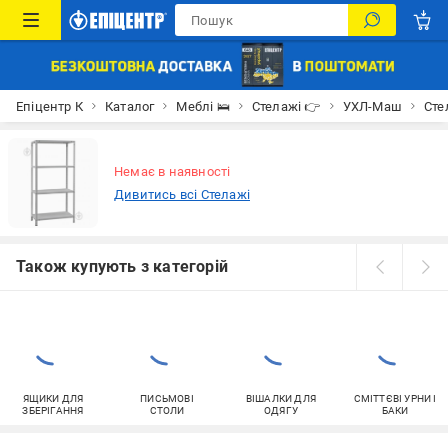
Епіцентр К
Каталог
Меблі 🛌
Стелажі 👉
УХЛ-Маш
Сте
Немає в наявності
Дивитись всі Стелажі
Також купують з категорій
ЯЩИКИ ДЛЯ
ПИСЬМОВІ
ВІШАЛКИ ДЛЯ
СМІТТЄВІ УРНИ І
ЗБЕРІГАННЯ
СТОЛИ
ОДЯГУ
БАКИ