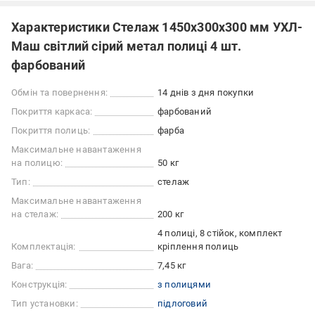
Характеристики Стелаж 1450x300x300 мм УХЛ-
Маш світлий сірий метал полиці 4 шт.
фарбований
Обмін та повернення:
14 днів з дня покупки
Покриття каркаса:
фарбований
Покриття полиць:
фарба
Максимальне навантаження
на полицю:
50 кг
Тип:
стелаж
Максимальне навантаження
на стелаж:
200 кг
4 полиці, 8 стійок, комплект
Комплектація:
кріплення полиць
Вага:
7,45 кг
Конструкція:
з полицями
Тип установки:
підлоговий