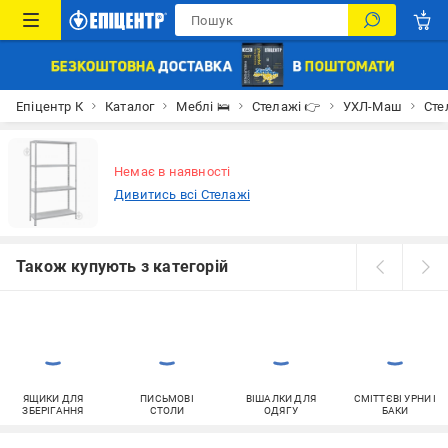
Епіцентр К
Каталог
Меблі 🛌
Стелажі 👉
УХЛ-Маш
Сте
Немає в наявності
Дивитись всі Стелажі
Також купують з категорій
ЯЩИКИ ДЛЯ
ПИСЬМОВІ
ВІШАЛКИ ДЛЯ
СМІТТЄВІ УРНИ І
ЗБЕРІГАННЯ
СТОЛИ
ОДЯГУ
БАКИ