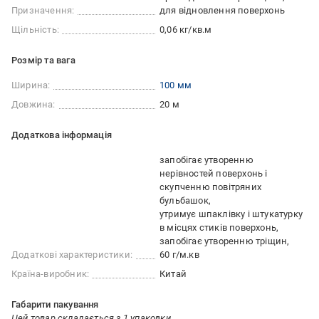
Призначення:
для відновлення поверхонь
Щільність:
0,06 кг/кв.м
Розмір та вага
Ширина:
100 мм
Довжина:
20 м
Додаткова інформація
запобігає утворенню
нерівностей поверхонь і
скупченню повітряних
бульбашок
утримує шпаклівку і штукатурку
в місцях стиків поверхонь
запобігає утворенню тріщин
Додаткові характеристики:
60 г/м.кв
Країна-виробник:
Китай
Габарити пакування
Цей товар складається з 1 упаковки