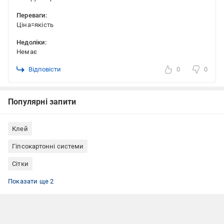
Переваги:
Ціна=якість
Недоліки:
Немає
Відповісти
0
0
Популярні запити
Клей
Гіпсокартонні системи
Сітки
Серп'янка BauGut
Серп'янка 100 мм
Показати ще 2