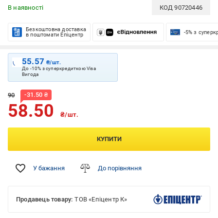
В наявності
КОД
90720446
Безкоштовна доставка
-5% з супер
в поштомати Епіцентр
55.57
₴/шт.
До -10% з суперкредиткою Visa
Вигода
-
31.50
₴
90
58.50
₴/шт.
КУПИТИ
У бажання
До порівняння
Продавець товару:
ТОВ «Епіцентр К»