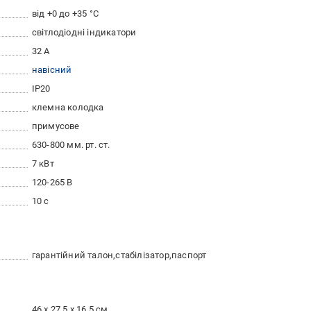
від +0 до +35 °C
світлодіодні індикатори
32 А
навісний
IP20
клемна колодка
примусове
630-800 мм. рт. ст.
7 кВт
120-265 В
10 с
гарантійний талон
стабілізатор
паспорт
46 x 27.5 x 16.5 см