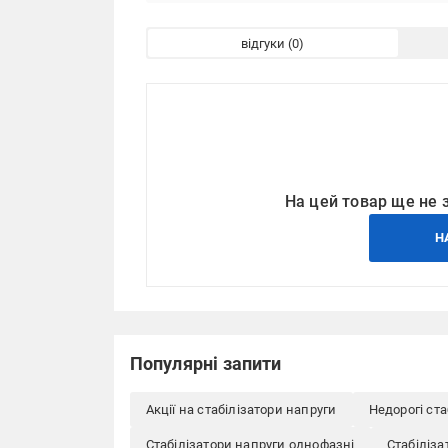
відгуки
На цей товар ще не 
Н
Популярні запити
Акції на стабілізатори напруги
Недорогі ста
Стабілізатори напруги однофазні
Стабіліза