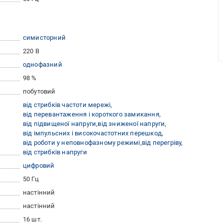
симисторний
220 В
однофазний
98 %
побутовий
від стрибків частоти мережі
від перевантаження і короткого замикання
від підвищеної напруги
від зниженої напруги
від імпульсних і високочастотних перешкод
від роботи у неповнофазному режимі
від перегріву
від стрибків напруги
цифровий
50 Гц
настінний
настінний
16 шт.