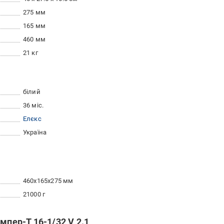
275 мм
165 мм
460 мм
21 кг
білий
36 міс.
Елєкс
Україна
460x165x275 мм
21000 г
мпер-Т 16-1/32 V 2.1