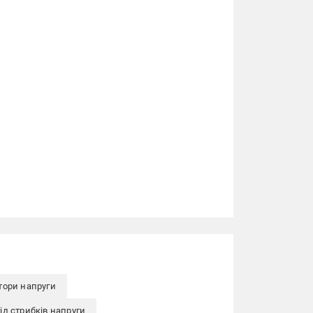
тори напруги
ід стрибків напруги