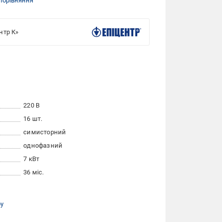
порівняння
нтр К»
220 В
16 шт.
симисторний
однофазний
7 кВт
36 міс.
ру