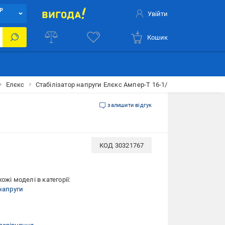
Р
Увійти
Кошик
Елєкс
Стабілізатор напруги Елєкс Ампер-Т 16-1/32 V 2.1
залишити відгук
КОД
30321767
ожі моделі в категорії:
напруги