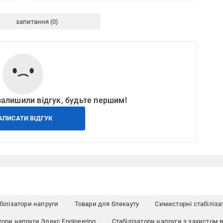
запитання
залишили відгук, будьте першим!
АПИСАТИ ВІДГУК
білізатори напруги
Товари для блекауту
Симисторні стабіліза
тори напруги Элекс Engineering
Стабілізатори напруги з захистом в