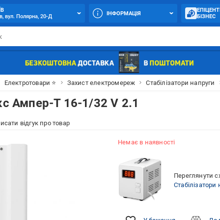
ЇВ
ЕПІЦЕНТ
ІНФОРМАЦІЯ
в, вул. Полярна, 20-Д
БІЗНЕС
Електротовари ⭐
Захист електромереж
Стабілізатори напруги
кс Ампер-Т 16-1/32 V 2.1
исати відгук про товар
Немає в наявності
Переглянути сх
Стабілізатори 