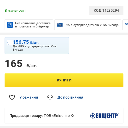
В наявності
КОД
11235294
Безкоштовна доставка
-5% з суперкредиткою VISA Вигода
в поштомати Епіцентр
156.75
₴/шт.
До -10% з суперкредиткою Visa
Вигода
165
₴/шт.
КУПИТИ
У бажання
До порівняння
Продавець товару:
ТОВ «Епіцентр К»