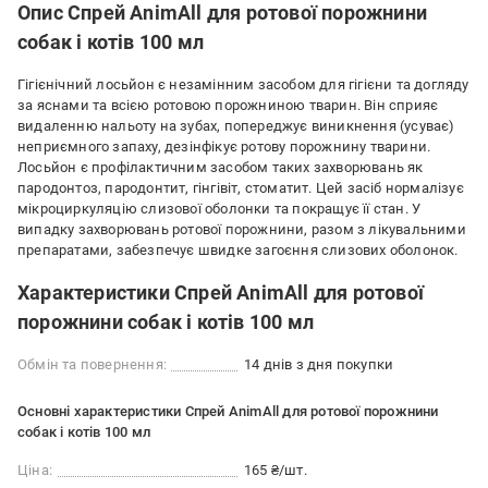
Опис Спрей AnimAll для ротової порожнини
собак і котів 100 мл
Гігієнічний лосьйон є незамінним засобом для гігієни та догляду
за яснами та всією ротовою порожниною тварин. Він сприяє
видаленню нальоту на зубах, попереджує виникнення (усуває)
неприємного запаху, дезінфікує ротову порожнину тварини.
Лосьйон є профілактичним засобом таких захворювань як
пародонтоз, пародонтит, гінгівіт, стоматит. Цей засіб нормалізує
мікроциркуляцію слизової оболонки та покращує її стан. У
випадку захворювань ротової порожнини, разом з лікувальними
препаратами, забезпечує швидке загоєння слизових оболонок.
Характеристики Спрей AnimAll для ротової
порожнини собак і котів 100 мл
Обмін та повернення:
14 днів з дня покупки
Основні характеристики Спрей AnimAll для ротової порожнини
собак і котів 100 мл
Ціна:
165 ₴/шт.