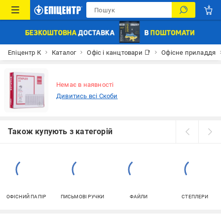
Епіцентр К
Каталог
Офіс і канцтовари 📑
Офісне приладдя
Немає в наявності
Дивитись всі Скоби
Також купують з категорій
ОФІСНИЙ ПАПІР
ПИСЬМОВІ РУЧКИ
ФАЙЛИ
СТЕПЛЕРИ